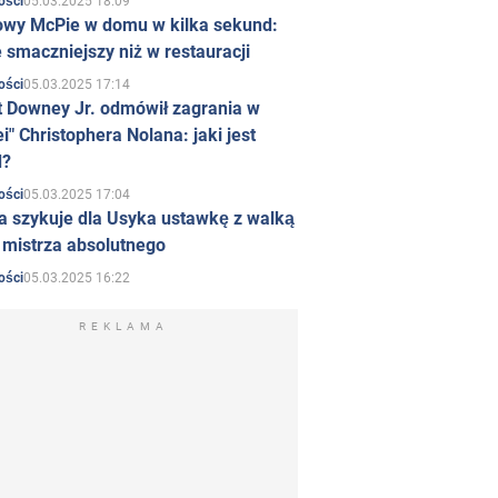
05.03.2025 18:09
ości
owy McPie w domu w kilka sekund:
 smaczniejszy niż w restauracji
05.03.2025 17:14
ości
t Downey Jr. odmówił zagrania w
i" Christophera Nolana: jaki jest
d?
05.03.2025 17:04
ości
a szykuje dla Usyka ustawkę z walką
ł mistrza absolutnego
05.03.2025 16:22
ości
REKLAMA