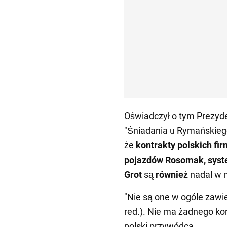
Oświadczył o tym Prezyd
"Śniadania u Rymańskie
że
kontrakty polskich fi
pojazdów Rosomak, syst
Grot
są
również
nadal w 
"Nie są one w ogóle zawi
red.). Nie ma żadnego kon
polski przywódca.