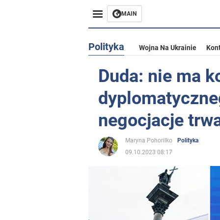
MAIN
Polityka
Wojna Na Ukrainie
Kon
Duda: nie ma ko
dyplomatyczneg
negocjacje trw
Maryna Pohorilko
Polityka
09.10.2023 08:17