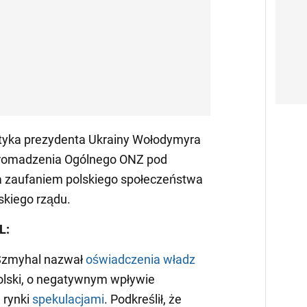
krytyka prezydenta Ukrainy Wołodymyra
gromadzenia Ogólnego ONZ pod
a zaufaniem polskiego społeczeństwa
ńskiego rządu.
L:
 Szmyhal nazwał
oświadczenia władz
olski, o negatywnym wpływie
 rynki
spekulacjami
. Podkreślił, że