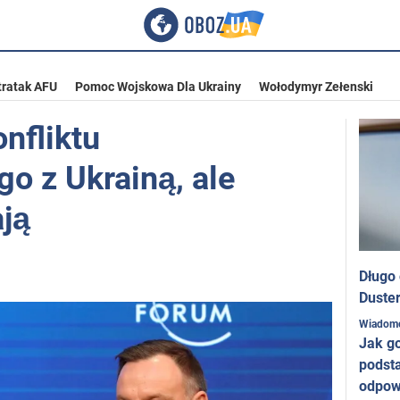
tratak AFU
Pomoc Wojskowa Dla Ukrainy
Wołodymyr Zełenski
nfliktu
o z Ukrainą, ale
ają
Długo
Duster
Wiadom
Jak g
podst
odpow