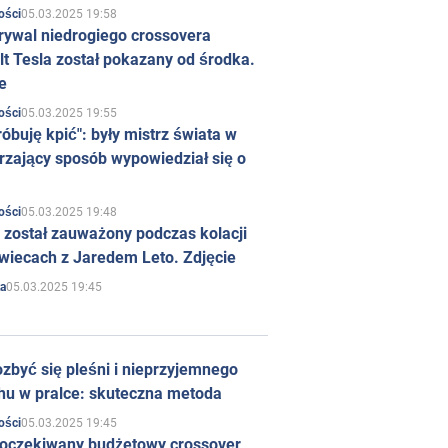
05.03.2025 19:58
ości
rywal niedrogiego crossovera
t Tesla został pokazany od środka.
e
05.03.2025 19:55
ości
róbuję kpić": były mistrz świata w
rzający sposób wypowiedział się o
05.03.2025 19:48
ości
 został zauważony podczas kolacji
wiecach z Jaredem Leto. Zdjęcie
05.03.2025 19:45
a
zbyć się pleśni i nieprzyjemnego
hu w pralce: skuteczna metoda
05.03.2025 19:45
ości
 oczekiwany budżetowy crossover