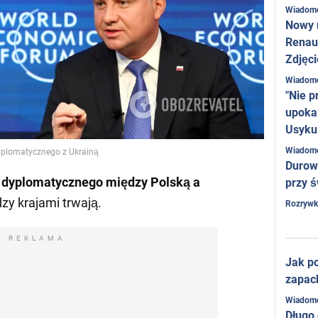
Wiadom
Nowy 
Renaul
Zdjęci
Wiadom
"Nie p
upoka
Usyku
Wiadom
dyplomatycznego z Ukrainą
Durow
u dyplomatycznego między Polską a
przy ś
zy krajami trwają.
Rozrywk
REKLAMA
Jak po
zapac
Wiadom
Długo