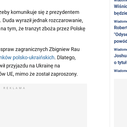
Wiadom
Wiśni
trzeby komunikuje się z prezydentem
będzie
Duda wyraził jednak rozczarowanie,
Wiadom
Rober
ę na tym, że tranzyt zboża przez Polskę
"Odyse
powó
r spraw zagranicznych Zbigniew Rau
Wiadom
Joshu
nków polsko-ukraińskich
. Dlatego,
o tytu
ił przyjazdu na Ukrainę na
Wiadom
ów UE, mimo że został zaproszony.
REKLAMA