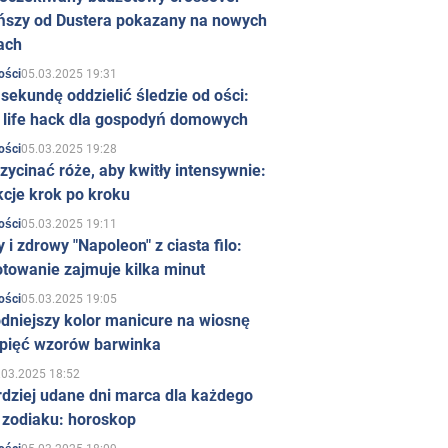
ńszy od Dustera pokazany na nowych
ach
05.03.2025 19:31
ości
sekundę oddzielić śledzie od ości:
y life hack dla gospodyń domowych
05.03.2025 19:28
ości
zycinać róże, aby kwitły intensywnie:
kcje krok po kroku
05.03.2025 19:11
ości
 i zdrowy "Napoleon" z ciasta filo:
towanie zajmuje kilka minut
05.03.2025 19:05
ości
dniejszy kolor manicure na wiosnę
 pięć wzorów barwinka
.03.2025 18:52
rdziej udane dni marca dla każdego
 zodiaku: horoskop