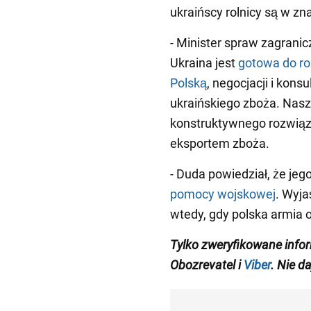
ukraińscy rolnicy są w zna
- Minister spraw zagrani
Ukraina jest
gotowa do ro
Polską
, negocjacji i kons
ukraińskiego zboża. Nasz 
konstruktywnego rozwiąz
eksportem zboża.
- Duda powiedział, że jego
pomocy wojskowej
. Wyja
wtedy, gdy polska armia 
Tylko zweryfikowane inf
Obozrevatel i
Viber
. Nie d