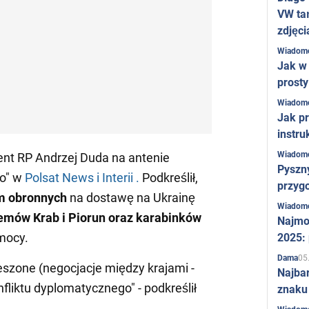
VW ta
zdjęci
Wiadom
Jak w 
prost
Wiadom
Jak pr
instru
Wiadom
ent RP Andrzej Duda na antenie
Pyszny
go" w
Polsat News i Interii .
Podkreślił,
przygo
rm obronnych
na dostawę na Ukrainę
Wiadom
emów Krab i Piorun oraz karabinków
Najmo
mocy.
2025:
05
Dama
eszone (negocjacje między krajami -
Najba
fliktu dyplomatycznego" - podkreślił
znaku