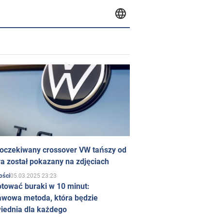
 oczekiwany crossover VW tańszy od
a został pokazany na zdjęciach
05.03.2025 23:23
ości
otować buraki w 10 minut:
awowa metoda, która będzie
iednia dla każdego