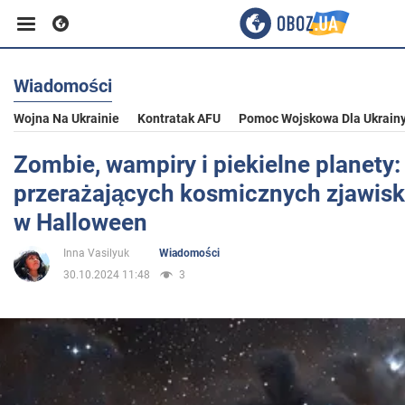
Wiadomości
Biznes
Wojna Na Ukrainie
Kontratak AFU
Pomoc Wojskowa Dla Ukrain
Sport
Zombie, wampiry i piekielne planety:
przerażających kosmicznych zjawisk
Rozrywka
w Halloween
Inna Vasilyuk
Wiadomości
Życie
30.10.2024 11:48
3
Polityka
Społeczeństwo