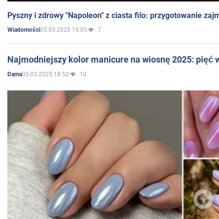
Pyszny i zdrowy "Napoleon" z ciasta filo: przygotowanie zaj
05.03.2025 19:05
7
Wiadomości
Najmodniejszy kolor manicure na wiosnę 2025: pięć
05.03.2025 18:52
10
Dama