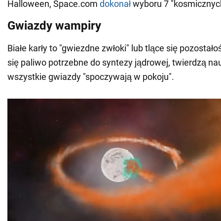
Halloween, Space.com
dokonał
wyboru 7 "kosmicznyc
Gwiazdy wampiry
Białe karły to "gwiezdne zwłoki" lub tlące się pozostał
się paliwo potrzebne do syntezy jądrowej, twierdzą n
wszystkie gwiazdy "spoczywają w pokoju".