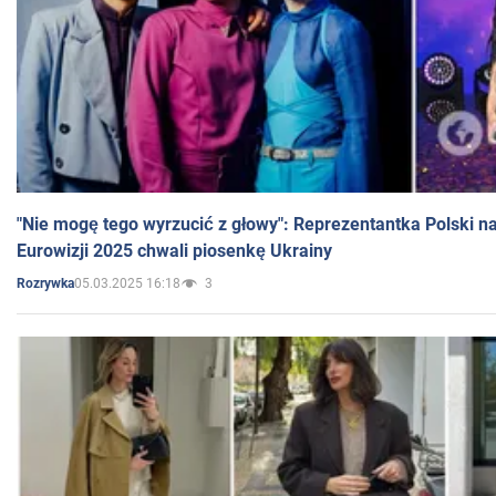
"Nie mogę tego wyrzucić z głowy": Reprezentantka Polski n
Eurowizji 2025 chwali piosenkę Ukrainy
05.03.2025 16:18
3
Rozrywka