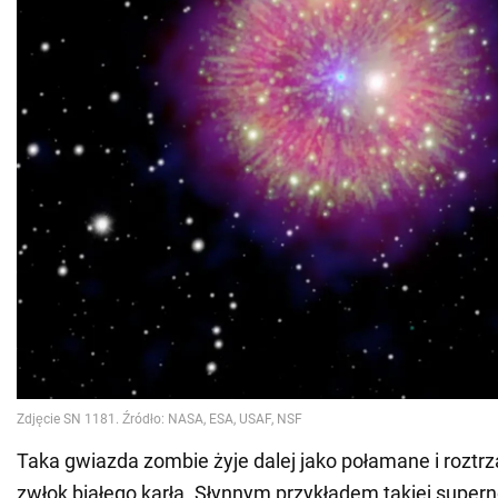
Taka gwiazda zombie żyje dalej jako połamane i roztr
zwłok białego karła. Słynnym przykładem takiej supern