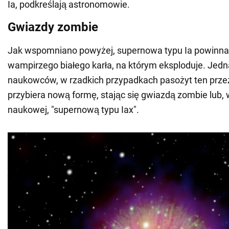
Ia, podkreślają astronomowie.
Gwiazdy zombie
Jak wspomniano powyżej, supernowa typu Ia powinna
wampirzego białego karła, na którym eksploduje. Jed
naukowców, w rzadkich przypadkach pasożyt ten przeż
przybiera nową formę, stając się gwiazdą zombie lub, 
naukowej, "supernową typu Iax".