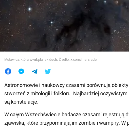
Wojna na Ukrainie
Świat
Jedzenie
Mgławica, która wygląda jak duch. Źródło: x.com/marsrader
Astronomowie i naukowcy czasami porównują obiekty 
stworzeń z mitologii i folkloru. Najbardziej oczywisty
są konstelacje.
W całym Wszechświecie badacze czasami rejestrują d
zjawiska, które przypominają im zombie i wampiry. W 