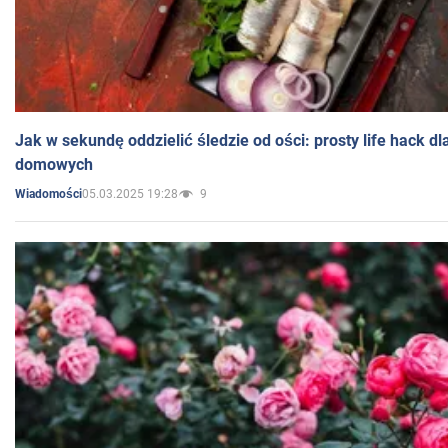
Jak w sekundę oddzielić śledzie od ości: prosty life hack d
domowych
05.03.2025 19:28
9
Wiadomości