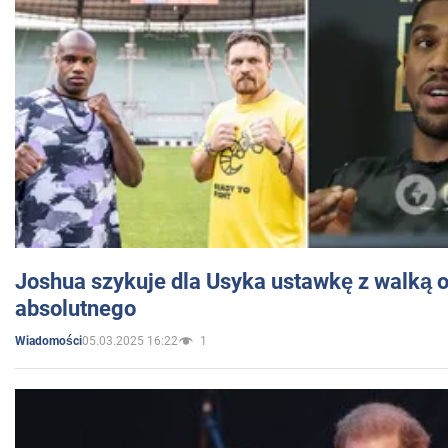
Joshua szykuje dla Usyka ustawkę z walką o 
absolutnego
05.03.2025 16:22
1
Wiadomości