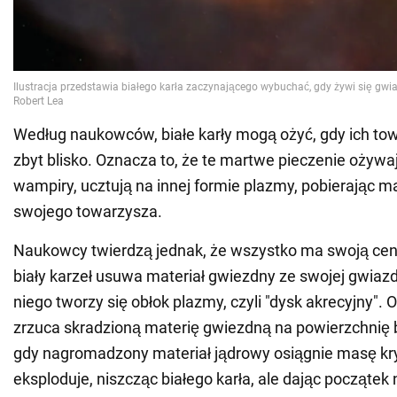
Według naukowców, białe karły mogą ożyć, gdy ich tow
zbyt blisko. Oznacza to, że te martwe pieczenie ożywaj
wampiry, ucztują na innej formie plazmy, pobierając m
swojego towarzysza.
Naukowcy twierdzą jednak, że wszystko ma swoją cen
biały karzeł usuwa materiał gwiezdny ze swojej gwiaz
niego tworzy się obłok plazmy, czyli "dysk akrecyjny".
zrzuca skradzioną materię gwiezdną na powierzchnię b
gdy nagromadzony materiał jądrowy osiągnie masę kr
eksploduje, niszcząc białego karła, ale dając począte