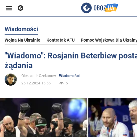
Wiadomości
Biznes
Wojna Na Ukrainie
Kontratak AFU
Pomoc Wojskowa Dla Ukrain
Sport
"Wiadomo": Rosjanin Beterbiew post
żądania
Rozrywka
Oleksandr Czekanow
Wiadomości
25.12.2024 15:56
5
Życie
Polityka
Społeczeństwo