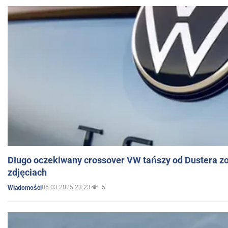
Długo oczekiwany crossover VW tańszy od Dustera zo
zdjęciach
05.03.2025 23:23
5
Wiadomości