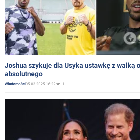
Joshua szykuje dla Usyka ustawkę z walką o 
absolutnego
05.03.2025 16:22
1
Wiadomości