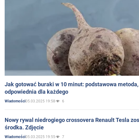
Jak gotować buraki w 10 minut: podstawowa metoda, 
odpowiednia dla każdego
05.03.2025 19:58
6
Wiadomości
Nowy rywal niedrogiego crossovera Renault Tesla zo
środka. Zdjęcie
05.03.2025 19:55
7
Wiadomości