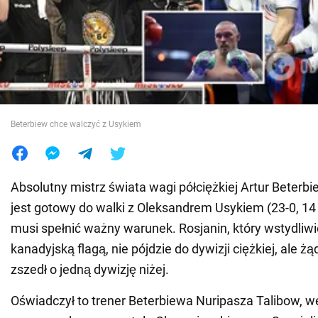
Wojna na Ukrainie
Świat
Jedzenie
Beterbiew chce walczyć z Usykiem
Absolutny mistrz świata wagi półciężkiej Artur Beterbi
jest gotowy do walki z Oleksandrem Usykiem (23-0, 14 
musi spełnić ważny warunek. Rosjanin, który wstydliw
kanadyjską flagą, nie pójdzie do dywizji ciężkiej, ale ż
zszedł o jedną dywizję niżej.
Oświadczył to trener Beterbiewa Nuripasza Talibow, w