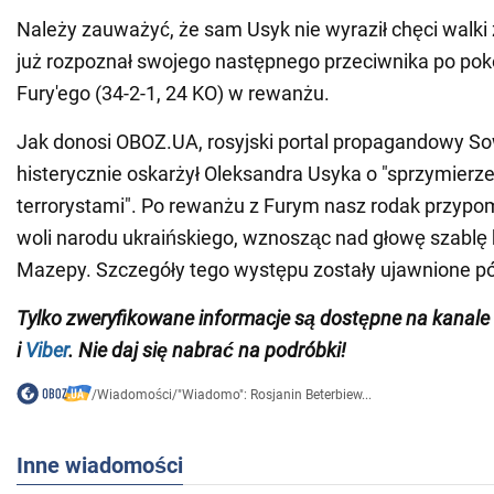
Należy zauważyć, że sam Usyk nie wyraził chęci walki
już rozpoznał swojego następnego przeciwnika po po
Fury'ego (34-2-1, 24 KO) w rewanżu.
Jak donosi OBOZ.UA, rosyjski portal propagandowy So
histerycznie oskarżył Oleksandra Usyka o "sprzymierze
terrorystami". Po rewanżu z Furym nasz rodak przypo
woli narodu ukraińskiego, wznosząc nad głowę szabl
Mazepy. Szczegóły tego występu zostały ujawnione pó
Tylko
zweryfikowane informacje są dostępne na kanale
i
Viber
. Nie daj się nabrać na podróbki!
/
Wiadomości
/
"Wiadomo": Rosjanin Beterbiew...
Inne wiadomości