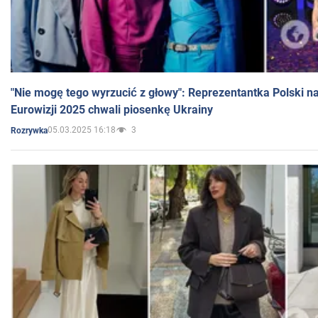
"Nie mogę tego wyrzucić z głowy": Reprezentantka Polski n
Eurowizji 2025 chwali piosenkę Ukrainy
05.03.2025 16:18
3
Rozrywka