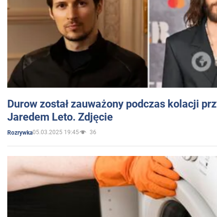
Durow został zauważony podczas kolacji prz
Jaredem Leto. Zdjęcie
05.03.2025 19:45
36
Rozrywka