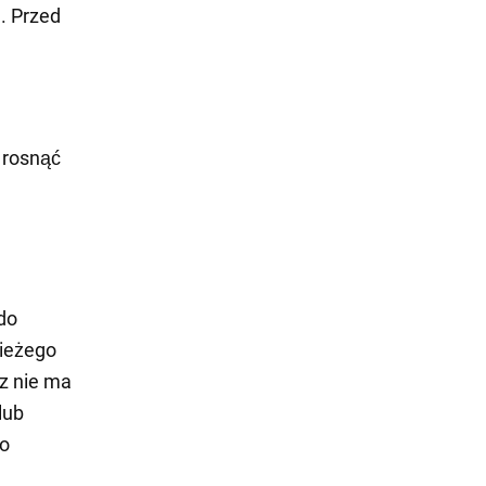
. Przed
 rosnąć
do
wieżego
rz nie ma
lub
wo