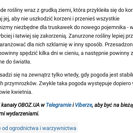
e rośliny wraz z grudką ziemi, która przykleiła się do kor
j jej, aby nie uszkodzić korzeni i przenieś wszystkie
izmy niezbędne dla truskawek do nowego pojemnika - w
ciej i łatwiej się zakorzenią. Zanurzone rośliny lepiej pr
zaaranżować dla nich szklarnię w inny sposób. Przesadzo
powinny spędzić kilka dni w cieniu, a następnie powinny 
ne do światła.
sadzi się na zewnątrz tylko wtedy, gdy pogoda jest stabiln
h przymrozków. Zwykle taka pogoda występuje dopiero
łowie kwietnia.
j kanały OBOZ.UA w
Telegramie
i
Viberze
, aby być na bież
mi wydarzeniami.
e od ogrodnictwa i warzywnictwa