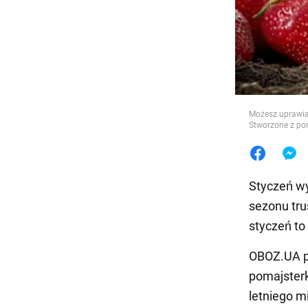
Jedzeni
Możesz uprawiać
Stworzone z pom
Styczeń wy
sezonu tr
styczeń to
OBOZ.UA po
pomajsterk
letniego 