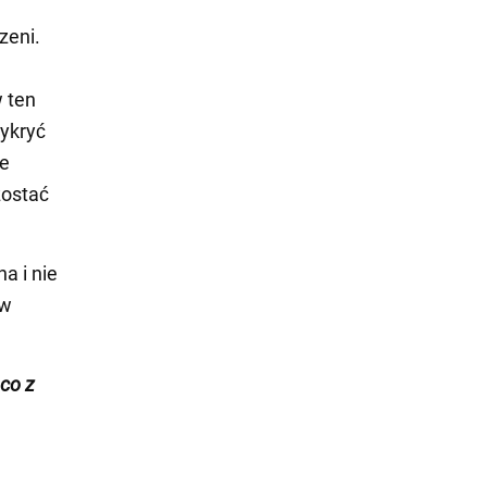
zeni.
 ten
zykryć
ne
zostać
a i nie
 w
ąco z