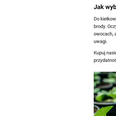
Jak wyb
Do kiełkow
brody. Oc
owocach, a
uwagi.
Kupuj nasi
przydatnoś