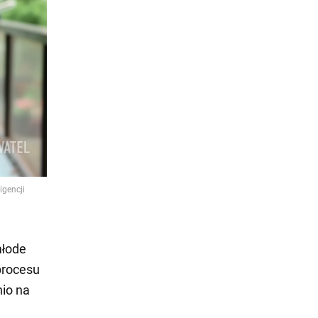
młode
procesu
nio na