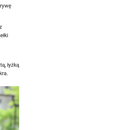
krywę
z
ełki
tą, łyżką
kra.