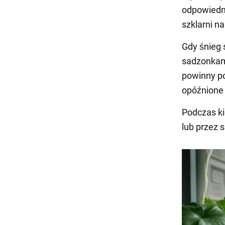
odpowiedni
szklarni n
Gdy śnieg 
sadzonkami
powinny po
opóźnione 
Podczas ki
lub przez 