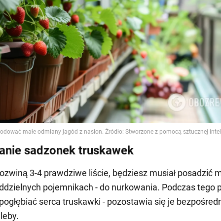
anie sadzonek truskawek
 rozwiną 3-4 prawdziwe liście, będziesz musiał posadzić 
oddzielnych pojemnikach - do nurkowania. Podczas tego 
 pogłębiać serca truskawki - pozostawia się je bezpośred
leby.