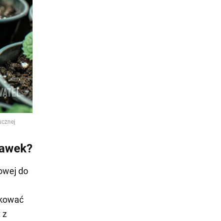
kawek?
owej do
ekować
 z