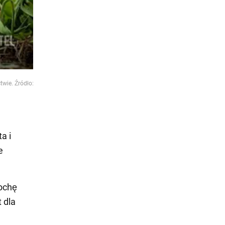
wie. Źródło:
a i
e
rochę
 dla