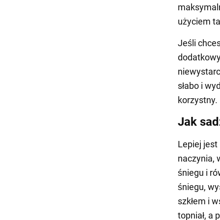
maksymalną
użyciem tak
Jeśli chce
dodatkowym
niewystarc
słabo i wy
korzystny.
Jak sad
Lepiej jes
naczynia, 
śniegu i r
śniegu, wy
szkłem i w
topniał, a