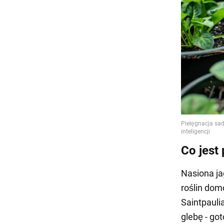
Co jest
Nasiona j
roślin dom
Saintpauli
glebę - go