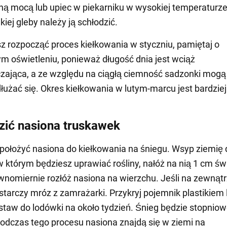
 mocą lub upiec w piekarniku w wysokiej temperaturze
iej gleby należy ją schłodzić.
sz rozpocząć proces kiełkowania w styczniu, pamiętaj o
 oświetleniu, ponieważ długość dnia jest wciąż
zająca, a ze względu na ciągłą ciemność sadzonki mogą
dłużać się. Okres kiełkowania w lutym-marcu jest bardziej
zić nasiona truskawek
t położyć nasiona do kiełkowania na śniegu. Wsyp ziemię 
w którym będziesz uprawiać rośliny, nałóż na nią 1 cm ś
ównomiernie rozłóż nasiona na wierzchu. Jeśli na zewnąt
starczy mróz z zamrażarki. Przykryj pojemnik plastikiem 
staw do lodówki na około tydzień. Śnieg będzie stopnio
 podczas tego procesu nasiona znajdą się w ziemi na