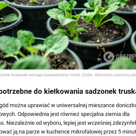
 potrzebne do kiełkowania sadzonek trus
agód można uprawiać w uniwersalnej mieszance doniczk
owych. Odpowiednia jest również specjalna ziemia dla
as. Niezależnie od wyboru, lepiej jest wcześniej zdezynf
tować ją na parze w kuchence mikrofalowej przez 5 minut