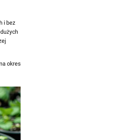
 i bez
 dużych
zej
 ma okres