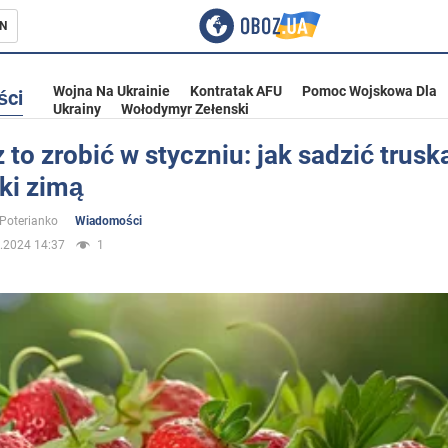
N
Wojna Na Ukrainie
Kontratak AFU
Pomoc Wojskowa Dla
ści
Ukrainy
Wołodymyr Zełenski
to zrobić w styczniu: jak sadzić trusk
ki zimą
ka
 Poterianko
Wiadomości
.2024 14:37
1
eństwo
a Ukrainie