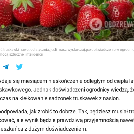
e
 truskawki nawet od stycznia, jeśli masz wystarczające doświadczenie w ogrodnict
ocą sztucznej inteligencji
daje się miesiącem nieskończenie odległym od ciepła lat
uskawkowego. Jednak doświadczeni ogrodnicy wiedzą, ż
 czas na kiełkowanie sadzonek truskawek z nasion.
dpowiada, jak zrobić to dobrze. Tak, będziesz musiał t
ować, ale wynik będzie prawdziwą przyjemnością nawet
mieszkańca z dużym doświadczeniem.