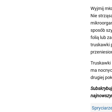
Wyjmij młod
Nie strząsa
mikroorgan
sposób szyb
folią lub 
truskawki 
przeniesio
Truskawki 
ma nocnyc
drugiej po
Subskrybu
najnowszy
Spryciarz