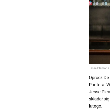
Oprócz De 
Pantera: W
Jesse Plem
składał si
lutego.