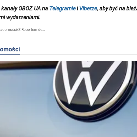
j kanały OBOZ.UA na
Telegramie
i
Viberze
, aby być na bie
mi wydarzeniami.
iadomości
/
Z Robertem de...
domości