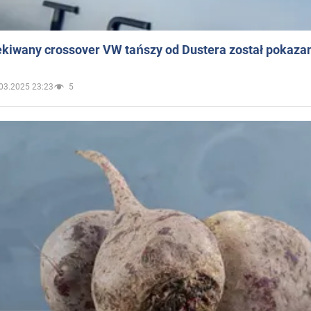
ekiwany crossover VW tańszy od Dustera został pokaza
03.2025 23:23
5