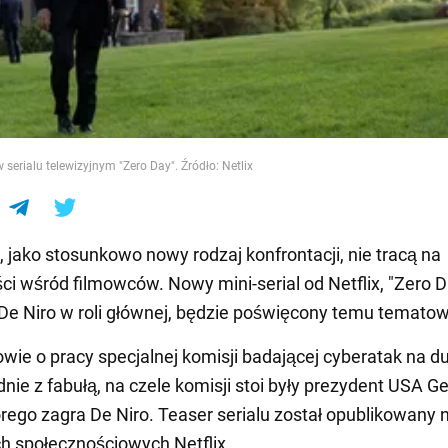
e
 serialu telewizyjnym "Zero Day". Źródło: Netlix
, jako stosunkowo nowy rodzaj konfrontacji, nie tracą na
ci wśród filmowców. Nowy mini-serial od Netflix, "Zero D
e Niro w roli głównej, będzie poświęcony temu tematow
owie o pracy specjalnej komisji badającej cyberatak na d
dnie z fabułą, na czele komisji stoi były prezydent USA G
órego zagra De Niro. Teaser serialu został opublikowany 
h społecznościowych Netflix.