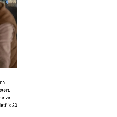
rna
ter),
będzie
etflix 20