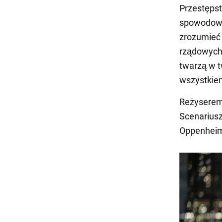
Przestępst
spowodował
zrozumieć 
rządowych 
twarzą w t
wszystkiem
Reżyserem 
Scenariusz
Oppenheim 