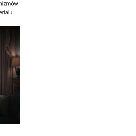
anizmów
rialu.