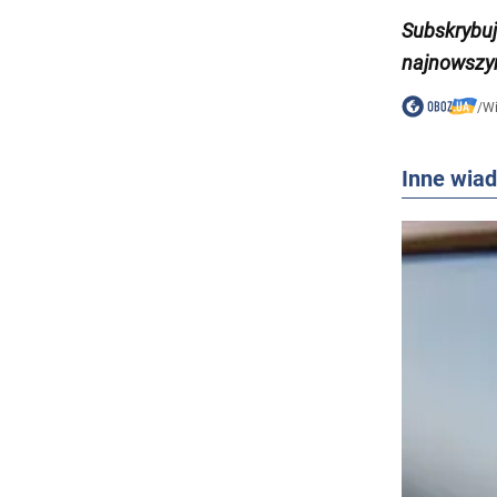
Subskrybu
najnowszy
/
W
Inne wia