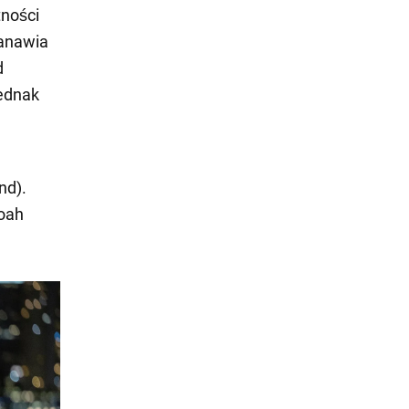
tności
tanawia
d
jednak
nd).
Noah