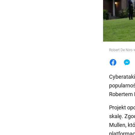
Jedzeni
Robert De Niro w
Cyberataki
popularnoś
Robertem D
Projekt op
skalę. Zgo
Mullen, kt
platformac