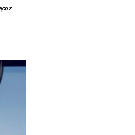
żąco z