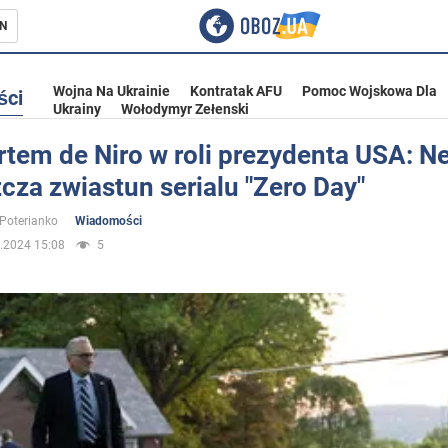
N
Wojna Na Ukrainie
Kontratak AFU
Pomoc Wojskowa Dla
ści
Ukrainy
Wołodymyr Zełenski
tem de Niro w roli prezydenta USA: Ne
za zwiastun serialu "Zero Day"
ka
 Poterianko
Wiadomości
.2024 15:08
5
eństwo
a Ukrainie