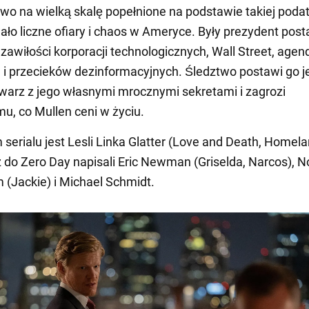
wo na wielką skalę popełnione na podstawie takiej poda
o liczne ofiary i chaos w Ameryce. Były prezydent pos
zawiłości korporacji technologicznych, Wall Street, agen
i przecieków dezinformacyjnych. Śledztwo postawi go 
warz z jego własnymi mrocznymi sekretami i zagrozi
u, co Mullen ceni w życiu.
serialu jest Lesli Linka Glatter (Love and Death, Homela
 do Zero Day napisali Eric Newman (Griselda, Narcos), 
(Jackie) i Michael Schmidt.