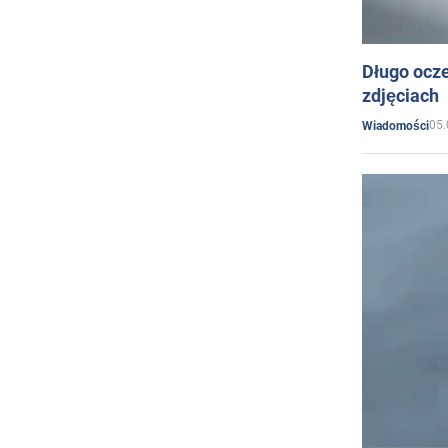
Długo ocz
zdjęciach
05.
Wiadomości