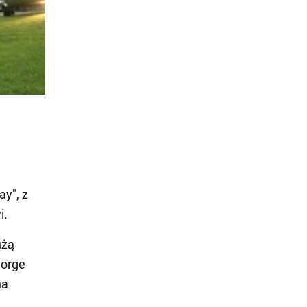
ay", z
i.
użą
eorge
na