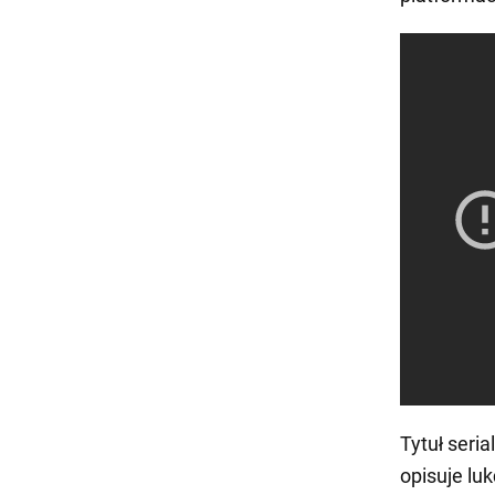
Tytuł seria
opisuje lu