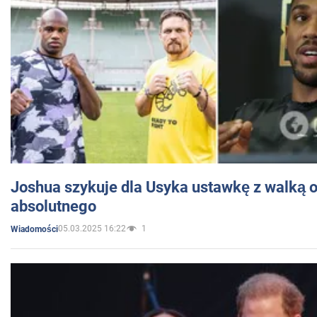
Joshua szykuje dla Usyka ustawkę z walką o 
absolutnego
05.03.2025 16:22
1
Wiadomości