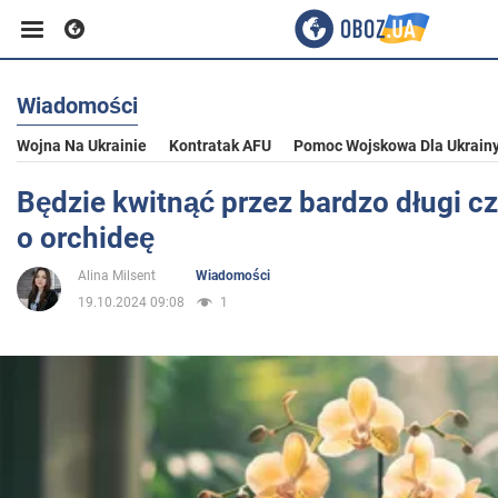
Wiadomości
Biznes
Wojna Na Ukrainie
Kontratak AFU
Pomoc Wojskowa Dla Ukrain
Sport
Będzie kwitnąć przez bardzo długi cz
o orchideę
Rozrywka
Alina Milsent
Wiadomości
19.10.2024 09:08
1
Życie
Polityka
Społeczeństwo