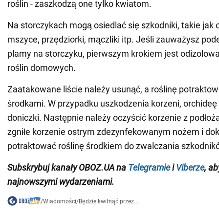
roślin - zaszkodzą one tylko kwiatom.
Na storczykach mogą osiedlać się szkodniki, takie jak
mszyce, przędziorki, mączliki itp. Jeśli zauważysz pod
plamy na storczyku, pierwszym krokiem jest odizolowa
roślin domowych.
Zaatakowane liście należy usunąć, a roślinę potrakto
środkami. W przypadku uszkodzenia korzeni, orchideę 
doniczki. Następnie należy oczyścić korzenie z podłoż
zgniłe korzenie ostrym zdezynfekowanym nożem i dok
potraktować roślinę środkiem do zwalczania szkodnik
Subskrybuj kanały OBOZ.UA na
Telegramie
i
Viberze
, a
najnowszymi wydarzeniami.
/
Wiadomości
/
Będzie kwitnąć przez...