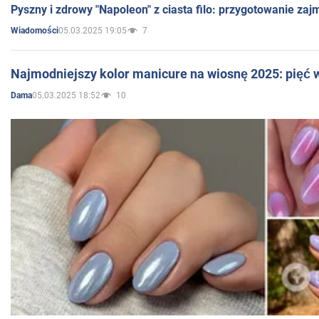
Pyszny i zdrowy "Napoleon" z ciasta filo: przygotowanie zaj
05.03.2025 19:05
7
Wiadomości
Najmodniejszy kolor manicure na wiosnę 2025: pięć
05.03.2025 18:52
10
Dama