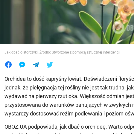
Wojna na Ukrainie
Świat
Jedzenie
Jak dbać o storczyki. Źródło: Stworzone z pomocą sztucznej inteligencji
Orchidea to dość kapryśny kwiat. Doświadczeni floryś
jednak, że pielęgnacja tej rośliny nie jest tak trudna, j
wydawać na pierwszy rzut oka. Większość odmian jes
przystosowana do warunków panujących w zwykłych m
wystarczy dostosować reżim podlewania i poziom oświ
OBOZ.UA podpowiada, jak dbać o orchideę. Warto odp