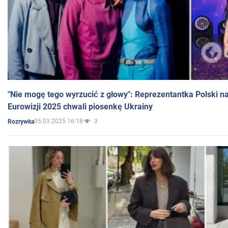
"Nie mogę tego wyrzucić z głowy": Reprezentantka Polski n
Eurowizji 2025 chwali piosenkę Ukrainy
05.03.2025 16:18
3
Rozrywka