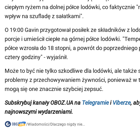
ciepłym ryżem na dolnej półce lodówki, co faktycznie "
wpływ na szufladę z sałatkami".
O 19:00 Gavin przygotował posiłek ze składników z lodów
porcje i umieścił ciepłe na górnej półce lodówki. "Temp
półce wzrosła do 18 stopni, a powrót do poprzedniego 
cztery godziny" - wyjaśnił.
Może to być nie tylko szkodliwe dla lodówki, ale takż
problemy z przechowywaniem żywności, ponieważ w 
mogą się one znacznie szybciej zepsuć.
Subskrybuj
kanały
OBOZ
.
UA na
Telegramie
i
Viberze
, a
najnowszymi wydarzeniami.
/
Wiadomości
/
Dlaczego nigdy nie...