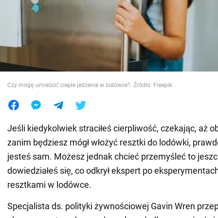
Wojna na Ukrainie
Świat
Jedzenie
Czy mogę umieścić ciepłe jedzenie w lodówce?. Źródło: Freepik
Jeśli kiedykolwiek straciłeś cierpliwość, czekając, aż o
zanim będziesz mógł włożyć resztki do lodówki, praw
jesteś sam. Możesz jednak chcieć przemyśleć to jeszcz
dowiedziałeś się, co odkrył ekspert po eksperymentach
resztkami w lodówce.
Specjalista ds. polityki żywnościowej Gavin Wren prze