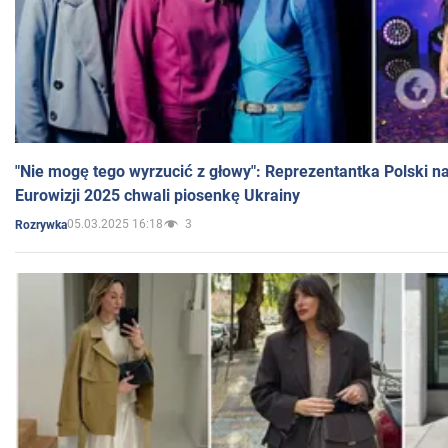
"Nie mogę tego wyrzucić z głowy": Reprezentantka Polski n
Eurowizji 2025 chwali piosenkę Ukrainy
05.03.2025 16:18
3
Rozrywka