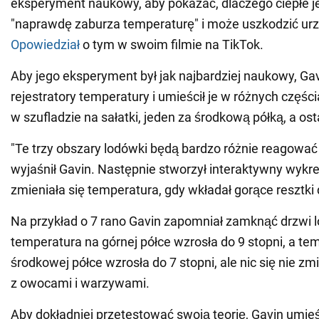
eksperyment naukowy, aby pokazać, dlaczego ciepłe 
"naprawdę zaburza temperaturę" i może uszkodzić ur
Opowiedział
o tym w swoim filmie na TikTok.
Aby jego eksperyment był jak najbardziej naukowy, Gav
rejestratory temperatury i umieścił je w różnych częśc
w szufladzie na sałatki, jeden za środkową półką, a ost
"Te trzy obszary lodówki będą bardzo różnie reagować n
wyjaśnił Gavin. Następnie stworzył interaktywny wykre
zmieniała się temperatura, gdy wkładał gorące resztki 
Na przykład o 7 rano Gavin zapomniał zamknąć drzwi l
temperatura na górnej półce wzrosła do 9 stopni, a te
środkowej półce wzrosła do 7 stopni, ale nic się nie zm
z owocami i warzywami.
Aby dokładniej przetestować swoją teorię, Gavin umieś