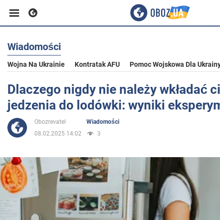
Wiadomości
Biznes
Wojna Na Ukrainie
Kontratak AFU
Pomoc Wojskowa Dla Ukrain
Sport
Dlaczego nigdy nie należy wkładać c
jedzenia do lodówki: wyniki eksper
Rozrywka
Obozrevatel
Wiadomości
08.02.2025 14:02
3
Życie
Polityka
Społeczeństwo