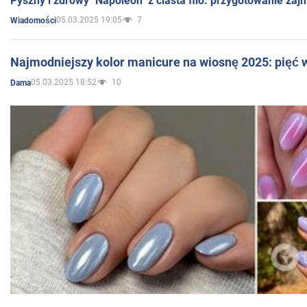
Pyszny i zdrowy "Napoleon" z ciasta filo: przygotowanie zaj
05.03.2025 19:05
7
Wiadomości
Najmodniejszy kolor manicure na wiosnę 2025: pięć
05.03.2025 18:52
10
Dama