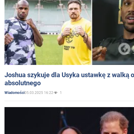
Joshua szykuje dla Usyka ustawkę z walką o 
absolutnego
05.03.2025 16:22
1
Wiadomości