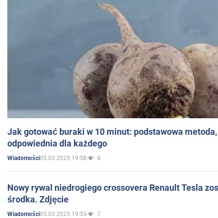
Jak gotować buraki w 10 minut: podstawowa metoda, 
odpowiednia dla każdego
05.03.2025 19:58
6
Wiadomości
Nowy rywal niedrogiego crossovera Renault Tesla zo
środka. Zdjęcie
05.03.2025 19:55
7
Wiadomości