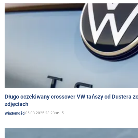
Długo oczekiwany crossover VW tańszy od Dustera zo
zdjęciach
05.03.2025 23:23
5
Wiadomości