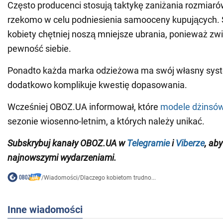
Często producenci stosują taktykę zaniżania rozmiar
rzekomo w celu podniesienia samooceny kupujących. St
kobiety chętniej noszą mniejsze ubrania, ponieważ zwi
pewność siebie.
Ponadto każda marka odzieżowa ma swój własny syst
dodatkowo komplikuje kwestię dopasowania.
Wcześniej OBOZ.UA informował, które
modele dżinsó
sezonie wiosenno-letnim, a których należy unikać.
Subskrybuj kanały OBOZ.UA w
Telegramie
i
Viberze
, ab
najnowszymi wydarzeniami
.
/
Wiadomości
/
Dlaczego kobietom trudno...
Inne wiadomości