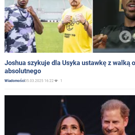
Joshua szykuje dla Usyka ustawkę z walką o 
absolutnego
05.03.2025 16:22
1
Wiadomości