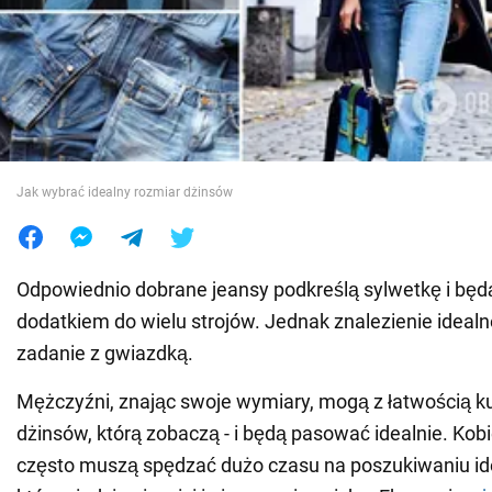
Wojna na Ukrainie
Świat
Jedzenie
Jak wybrać idealny rozmiar dżinsów
Odpowiednio dobrane jeansy podkreślą sylwetkę i bę
dodatkiem do wielu strojów. Jednak znalezienie ideal
zadanie z gwiazdką.
Mężczyźni, znając swoje wymiary, mogą z łatwością k
dżinsów, którą zobaczą - i będą pasować idealnie. Kob
często muszą spędzać dużo czasu na poszukiwaniu i