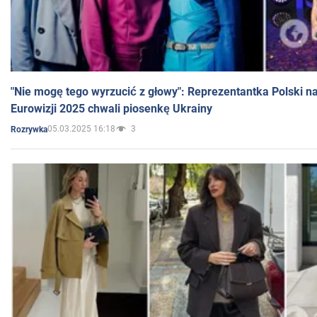
"Nie mogę tego wyrzucić z głowy": Reprezentantka Polski n
Eurowizji 2025 chwali piosenkę Ukrainy
05.03.2025 16:18
3
Rozrywka