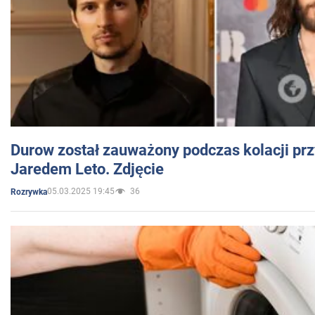
Durow został zauważony podczas kolacji prz
Jaredem Leto. Zdjęcie
05.03.2025 19:45
36
Rozrywka