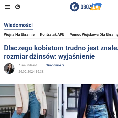
Wiadomości
Biznes
Wojna Na Ukrainie
Kontratak AFU
Pomoc Wojskowa Dla Ukrain
Sport
Dlaczego kobietom trudno jest znale
rozmiar dżinsów: wyjaśnienie
Rozrywka
Alina Milsent
Wiadomości
26.02.2024 16:38
Życie
Polityka
Społeczeństwo