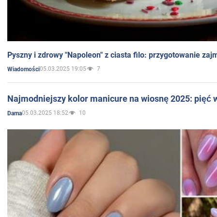
Pyszny i zdrowy "Napoleon" z ciasta filo: przygotowanie zaj
05.03.2025 19:05
7
Wiadomości
Najmodniejszy kolor manicure na wiosnę 2025: pięć
05.03.2025 18:52
10
Dama