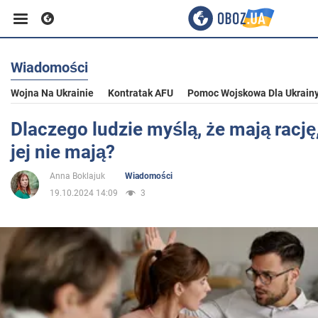
Wiadomości
Biznes
Wojna Na Ukrainie
Kontratak AFU
Pomoc Wojskowa Dla Ukrain
Sport
Dlaczego ludzie myślą, że mają rację,
jej nie mają?
Rozrywka
Anna Boklajuk
Wiadomości
19.10.2024 14:09
3
Życie
Polityka
Społeczeństwo