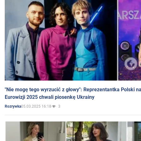
"Nie mogę tego wyrzucić z głowy": Reprezentantka Polski n
Eurowizji 2025 chwali piosenkę Ukrainy
05.03.2025 16:18
3
Rozrywka