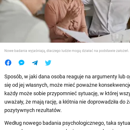
Wojna na Ukrainie
Świat
Jedzenie
Nowe badania wyjaśniają, dlaczego ludzie mogą działać na podstawie założeń. 
Sposób, w jaki dana osoba reaguje na argumenty lub op
się od jej własnych, może mieć poważne konsekwenc
każdy może sobie przypomnieć sytuację, w której wszy
uważały, że mają rację, a kłótnia nie doprowadziła do 
pozytywnych rezultatów.
Według nowego badania psychologicznego, taka sytu