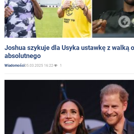
Joshua szykuje dla Usyka ustawkę z walką o 
absolutnego
05.03.2025 16:22
1
Wiadomości