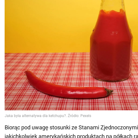
Biorąc pod uwagę stosunki ze Stanami Zjednoczonymi
jakichkolwiek amerykańskich produktach na półkach r