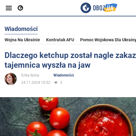
Wiadomości
Biznes
Wojna Na Ukrainie
Kontratak AFU
Pomoc Wojskowa Dla Ukrain
Sport
Dlaczego ketchup został nagle zaka
tajemnica wyszła na jaw
Rozrywka
Erika Ilyina
Wiadomości
24.11.2024 10:52
3
Życie
Polityka
Społeczeństwo