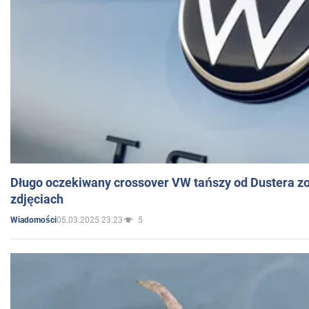
Długo oczekiwany crossover VW tańszy od Dustera zo
zdjęciach
05.03.2025 23:23
5
Wiadomości