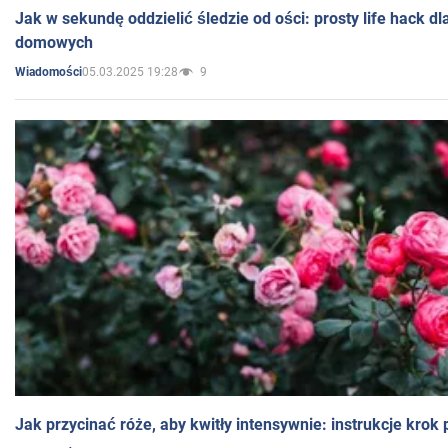
Jak w sekundę oddzielić śledzie od ości: prosty life hack d
domowych
05.03.2025 19:28
9
Wiadomości
Jak przycinać róże, aby kwitły intensywnie: instrukcje krok