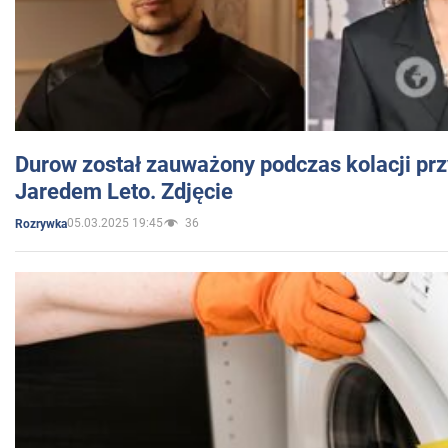
Durow został zauważony podczas kolacji prz
Jaredem Leto. Zdjęcie
05.03.2025 19:45
36
Rozrywka