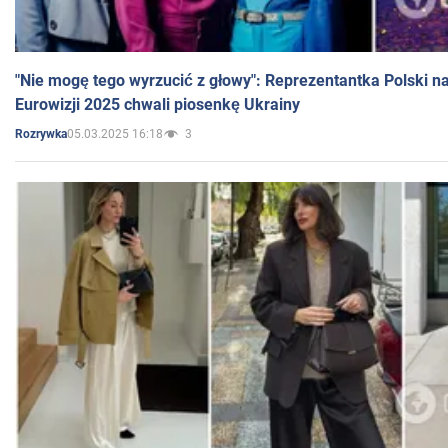
"Nie mogę tego wyrzucić z głowy": Reprezentantka Polski n
Eurowizji 2025 chwali piosenkę Ukrainy
05.03.2025 16:18
3
Rozrywka