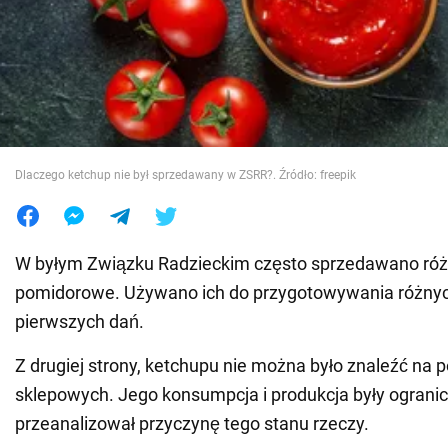
Wojna na Ukrainie
Świat
Jedzenie
Dlaczego ketchup nie był sprzedawany w ZSRR?. Źródło: freepik
W byłym Związku Radzieckim często sprzedawano róż
pomidorowe. Używano ich do przygotowywania różnych
pierwszych dań.
Z drugiej strony, ketchupu nie można było znaleźć na 
sklepowych. Jego konsumpcja i produkcja były ograni
przeanalizował przyczynę tego stanu rzeczy.