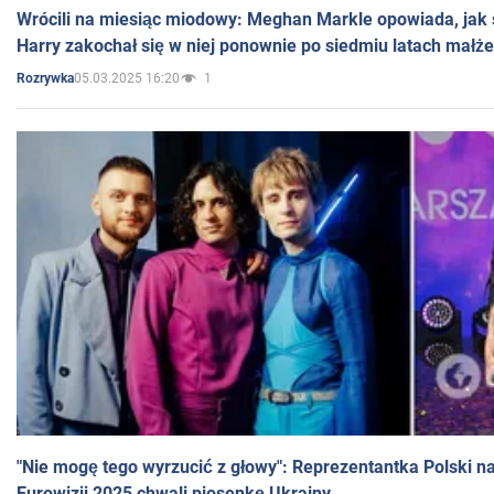
Wrócili na miesiąc miodowy: Meghan Markle opowiada, jak s
Harry zakochał się w niej ponownie po siedmiu latach małż
05.03.2025 16:20
1
Rozrywka
"Nie mogę tego wyrzucić z głowy": Reprezentantka Polski n
Eurowizji 2025 chwali piosenkę Ukrainy