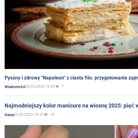
Pyszny i zdrowy "Napoleon" z ciasta filo: przygotowanie zaj
05.03.2025 19:05
7
Wiadomości
Najmodniejszy kolor manicure na wiosnę 2025: pięć
05.03.2025 18:52
10
Dama