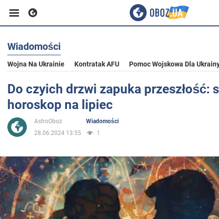
Wiadomości
Biznes
Wojna Na Ukrainie
Kontratak AFU
Pomoc Wojskowa Dla Ukrain
Sport
Do czyich drzwi zapuka przeszłość:
horoskop na lipiec
Rozrywka
AstroOboz
Wiadomości
28.06.2024 13:55
1
Życie
Polityka
Społeczeństwo