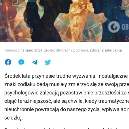
Wojna na Ukrainie
Świat
Jedzenie
Horoskop na lipiec 2024. Źródło: Stworzony z pomocą sztucznej inteligencji
Środek lata przyniesie trudne wyzwania i nostalgiczne 
znaki zodiaku będą musiały zmierzyć się ze swoją prz
psychologowie zalecają pozostawienie przeszłości za 
objąć teraźniejszość, ale są chwile, kiedy traumatycz
nieuchronnie powracają do naszego życia, wpływając
ścieżkę.