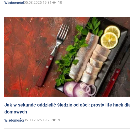
05.03.2025 19:31
10
Wiadomości
Jak w sekundę oddzielić śledzie od ości: prosty life hack d
domowych
05.03.2025 19:28
9
Wiadomości