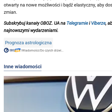
otwarty na nowe możliwości i bądź elastyczny, aby do
zmian.
Subskrybuj kanały OBOZ.
UA na
Telegramie
i
Viberze
, a
najnowszymi wydarzeniami
.
Prognoza astrologiczna
/
Wiadomości
/
Do czyich drzwi...
Inne wiadomości