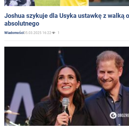
Joshua szykuje dla Usyka ustawkę z walką o 
absolutnego
05.03.2025 16:22
1
Wiadomości