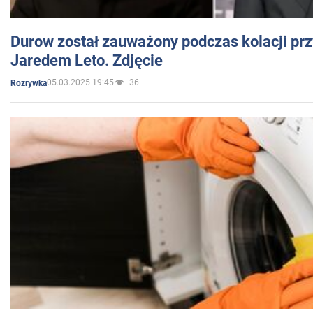
Durow został zauważony podczas kolacji prz
Jaredem Leto. Zdjęcie
05.03.2025 19:45
36
Rozrywka