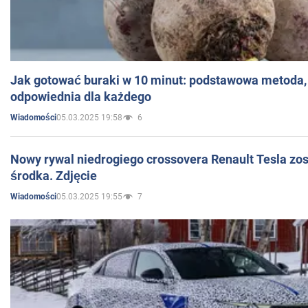
Jak gotować buraki w 10 minut: podstawowa metoda, 
odpowiednia dla każdego
05.03.2025 19:58
6
Wiadomości
Nowy rywal niedrogiego crossovera Renault Tesla zo
środka. Zdjęcie
05.03.2025 19:55
7
Wiadomości