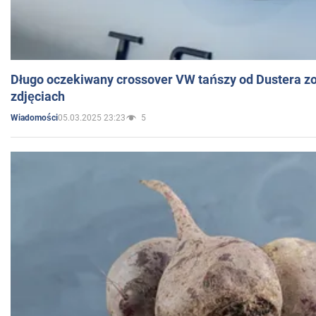
Długo oczekiwany crossover VW tańszy od Dustera zo
zdjęciach
05.03.2025 23:23
5
Wiadomości