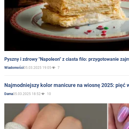
Pyszny i zdrowy "Napoleon" z ciasta filo: przygotowanie zaj
05.03.2025 19:05
7
Wiadomości
Najmodniejszy kolor manicure na wiosnę 2025: pięć
05.03.2025 18:52
10
Dama