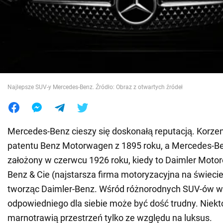
Wojna na Ukrainie
Świat
Jedzenie
Najlepsze SUV-y Mercedes-Benz. Źródło: Obraz z otwartych źródeł
Mercedes-Benz cieszy się doskonałą reputacją. Korzen
patentu Benz Motorwagen z 1895 roku, a Mercedes-Benz
założony w czerwcu 1926 roku, kiedy to Daimler Motore
Benz & Cie (najstarsza firma motoryzacyjna na świecie)
tworząc Daimler-Benz. Wśród różnorodnych SUV-ów w
odpowiedniego dla siebie może być dość trudny. Niektó
marnotrawią przestrzeń tylko ze względu na luksus.