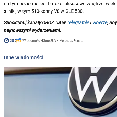
na tym poziomie jest bardzo luksusowe wnętrze, wiele 
silniki, w tym 510-konny V8 w GLE 580.
Subskrybuj kanały OBOZ.UA w
Telegramie
i
Viberze
, ab
najnowszymi wydarzeniami.
/
Wiadomości
/
Które SUV-y Mercedes-Benz...
Inne wiadomości