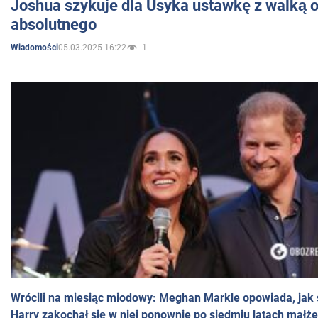
Joshua szykuje dla Usyka ustawkę z walką o 
absolutnego
05.03.2025 16:22
1
Wiadomości
Wrócili na miesiąc miodowy: Meghan Markle opowiada, jak s
Harry zakochał się w niej ponownie po siedmiu latach małż