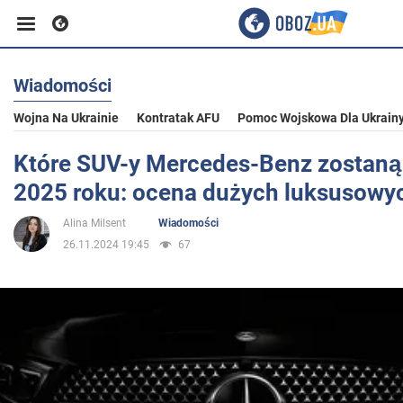
Wiadomości
Biznes
Wojna Na Ukrainie
Kontratak AFU
Pomoc Wojskowa Dla Ukrain
Sport
Które SUV-y Mercedes-Benz zostan
2025 roku: ocena dużych luksusowy
Rozrywka
Alina Milsent
Wiadomości
26.11.2024 19:45
67
Życie
Polityka
Społeczeństwo