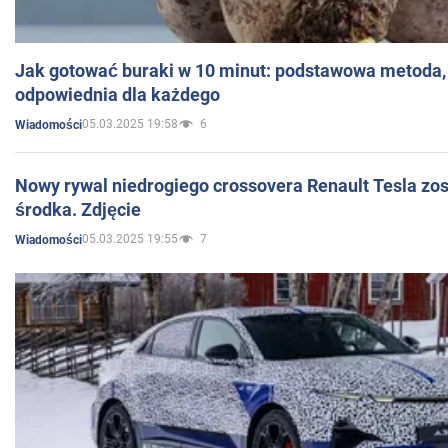
Jak gotować buraki w 10 minut: podstawowa metoda, 
odpowiednia dla każdego
05.03.2025 19:58
6
Wiadomości
Nowy rywal niedrogiego crossovera Renault Tesla zo
środka. Zdjęcie
05.03.2025 19:55
7
Wiadomości