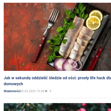
Jak w sekundę oddzielić śledzie od ości: prosty life hack d
domowych
05.03.2025 19:28
9
Wiadomości