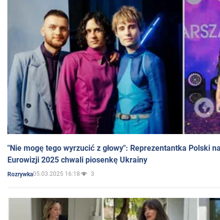
"Nie mogę tego wyrzucić z głowy": Reprezentantka Polski n
Eurowizji 2025 chwali piosenkę Ukrainy
05.03.2025 16:18
3
Rozrywka