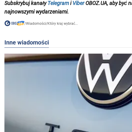
Subskrybuj
kanały
Telegram
i
Viber
OBOZ.
UA,
aby być n
najnowszymi wydarzeniami
.
/
Wiadomości
/
Który kraj wybrać...
Inne wiadomości