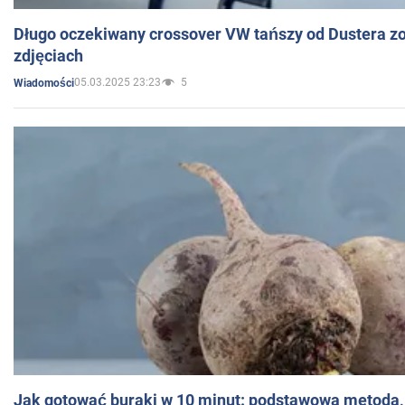
Długo oczekiwany crossover VW tańszy od Dustera zo
zdjęciach
05.03.2025 23:23
5
Wiadomości
Jak gotować buraki w 10 minut: podstawowa metoda, 