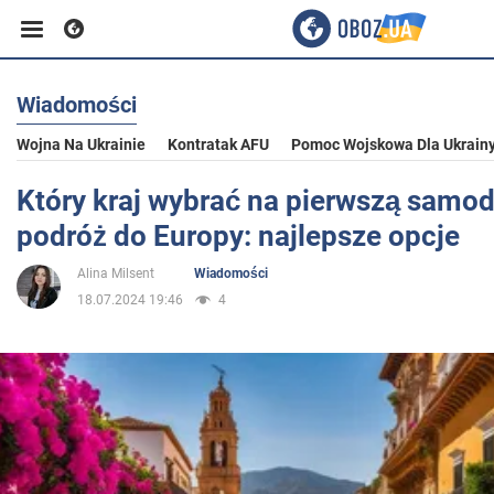
Wiadomości
Biznes
Wojna Na Ukrainie
Kontratak AFU
Pomoc Wojskowa Dla Ukrain
Sport
Który kraj wybrać na pierwszą samod
podróż do Europy: najlepsze opcje
Rozrywka
Alina Milsent
Wiadomości
18.07.2024 19:46
4
Życie
Polityka
Społeczeństwo