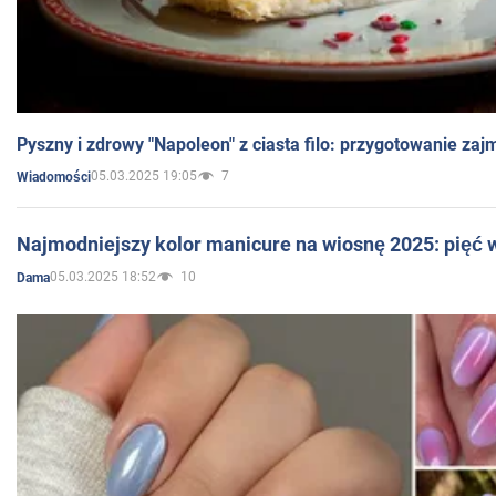
Pyszny i zdrowy "Napoleon" z ciasta filo: przygotowanie zaj
05.03.2025 19:05
7
Wiadomości
Najmodniejszy kolor manicure na wiosnę 2025: pięć
05.03.2025 18:52
10
Dama