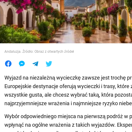
Wojna na Ukrainie
Świat
Jedzenie
Andaluzja. Źródło: Obraz z otwartych źródeł
Wyjazd na niezależną wycieczkę zawsze jest trochę pr
Europejskie destynacje oferują wycieczki i trasy, które
wszystkie gusta, ale chcesz wybrać taką, która pozost
najprzyjemniejsze wrażenia i najmniejsze ryzyko nieb
Wybór odpowiedniego miejsca na pierwszą podróż w 
wpłynąć na ogólne wrażenia z takich wyjazdów. Ekspe