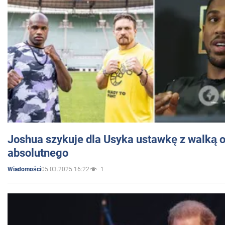
Joshua szykuje dla Usyka ustawkę z walką o 
absolutnego
05.03.2025 16:22
1
Wiadomości