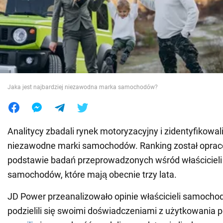
Wojna na Ukrainie
Świat
Jedzenie
Jaka jest najbardziej niezawodna marka samochodów?
Analitycy zbadali rynek motoryzacyjny i zidentyfikowali
niezawodne marki samochodów. Ranking został opra
podstawie badań przeprowadzonych wśród właścicieli
samochodów, które mają obecnie trzy lata.
JD Power przeanalizowało opinie właścicieli samochod
podzielili się swoimi doświadczeniami z użytkowania 