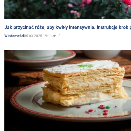
Jak przycinać róże, aby kwitły intensywnie: instrukcje krok
05.03.2025 19:11
3
Wiadomości