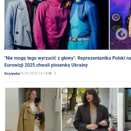
"Nie mogę tego wyrzucić z głowy": Reprezentantka Polski n
Eurowizji 2025 chwali piosenkę Ukrainy
05.03.2025 16:18
3
Rozrywka