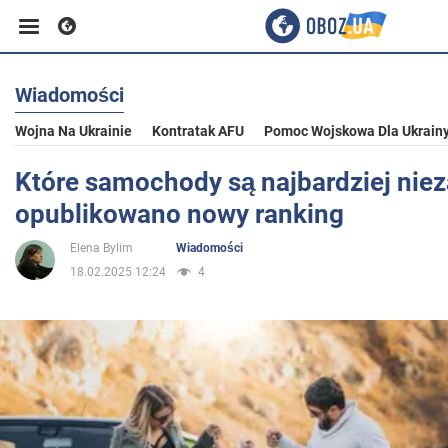
Wiadomości
Biznes
Wojna Na Ukrainie
Kontratak AFU
Pomoc Wojskowa Dla Ukrain
Sport
Które samochody są najbardziej nie
opublikowano nowy ranking
Rozrywka
Elena Bylim
Wiadomości
18.02.2025 12:24
4
Życie
Polityka
Społeczeństwo