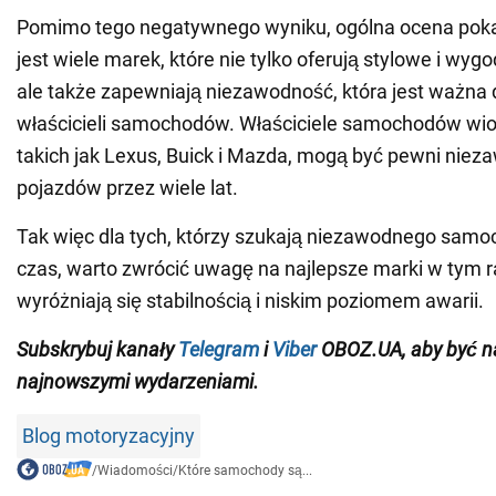
Pomimo tego negatywnego wyniku, ogólna ocena pokaz
jest wiele marek, które nie tylko oferują stylowe i wy
ale także zapewniają niezawodność, która jest ważna 
właścicieli samochodów. Właściciele samochodów wi
takich jak Lexus, Buick i Mazda, mogą być pewni niez
pojazdów przez wiele lat.
Tak więc dla tych, którzy szukają niezawodnego samo
czas, warto zwrócić uwagę na najlepsze marki w tym r
wyróżniają się stabilnością i niskim poziomem awarii.
Subskrybuj
kanały
Telegram
i
Viber
OBOZ.UA
, aby być n
najnowszymi wydarzeniami.
Blog motoryzacyjny
/
Wiadomości
/
Które samochody są...