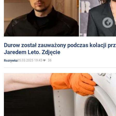
Durow został zauważony podczas kolacji prz
Jaredem Leto. Zdjęcie
05.03.2025 19:45
36
Rozrywka