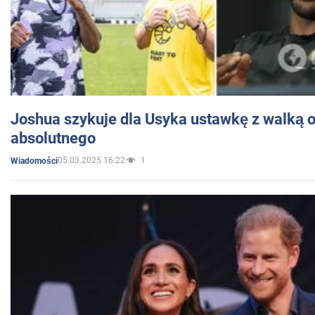
Joshua szykuje dla Usyka ustawkę z walką o 
absolutnego
05.03.2025 16:22
1
Wiadomości