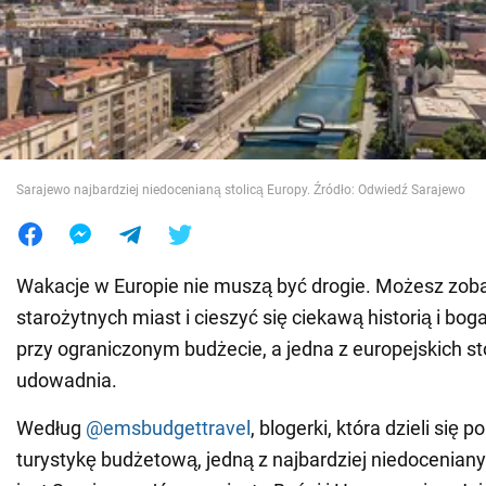
Wojna na Ukrainie
Świat
Jedzenie
Sarajewo najbardziej niedocenianą stolicą Europy. Źródło: Odwiedź Sarajewo
Wakacje w Europie nie muszą być drogie. Możesz zob
starożytnych miast i cieszyć się ciekawą historią i bog
przy ograniczonym budżecie, a jedna z europejskich sto
udowadnia.
Według
@emsbudgettravel
, blogerki, która dzieli się
turystykę budżetową, jedną z najbardziej niedoceniany