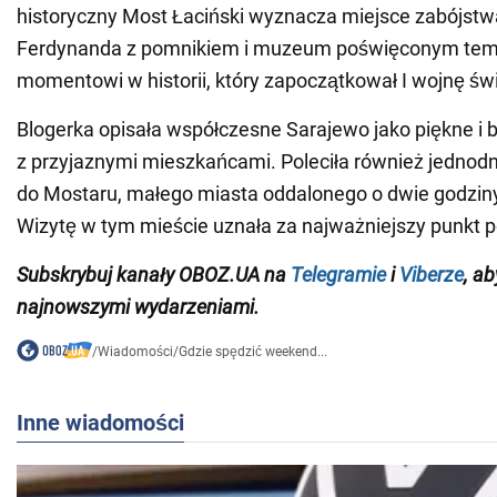
historyczny Most Łaciński wyznacza miejsce zabójstw
Ferdynanda z pomnikiem i muzeum poświęconym te
momentowi w historii, który zapoczątkował I wojnę św
Blogerka opisała współczesne Sarajewo jako piękne i 
z przyjaznymi mieszkańcami. Poleciła również jednod
do Mostaru, małego miasta oddalonego o dwie godziny 
Wizytę w tym mieście uznała za najważniejszy punkt p
Subskrybuj kanały OBOZ.UA na
Telegramie
i
Viberze
, a
najnowszymi wydarzeniami.
/
Wiadomości
/
Gdzie spędzić weekend...
Inne wiadomości