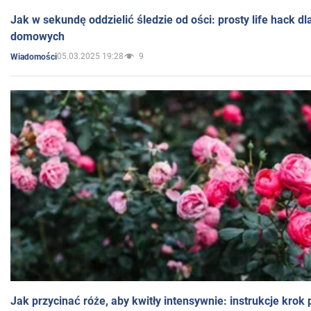
Jak w sekundę oddzielić śledzie od ości: prosty life hack d
domowych
05.03.2025 19:28
9
Wiadomości
Jak przycinać róże, aby kwitły intensywnie: instrukcje krok