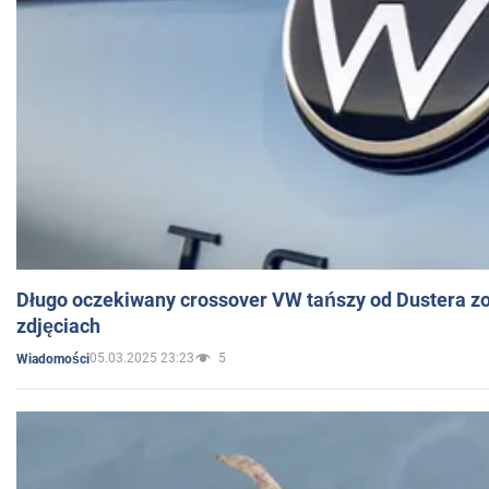
Długo oczekiwany crossover VW tańszy od Dustera zo
zdjęciach
05.03.2025 23:23
5
Wiadomości