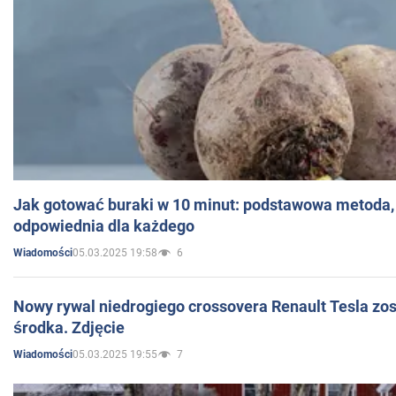
Jak gotować buraki w 10 minut: podstawowa metoda, 
odpowiednia dla każdego
05.03.2025 19:58
6
Wiadomości
Nowy rywal niedrogiego crossovera Renault Tesla zo
środka. Zdjęcie
05.03.2025 19:55
7
Wiadomości