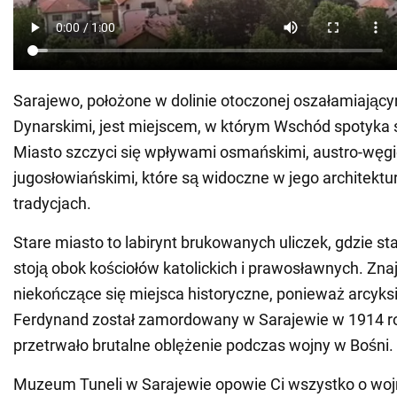
Sarajewo, położone w dolinie otoczonej oszałamiając
Dynarskimi, jest miejscem, w którym Wschód spotyka 
Miasto szczyci się wpływami osmańskimi, austro-węgie
jugosłowiańskimi, które są widoczne w jego architektur
tradycjach.
Stare miasto to labirynt brukowanych uliczek, gdzie s
stoją obok kościołów katolickich i prawosławnych. Znaj
niekończące się miejsca historyczne, ponieważ arcyks
Ferdynand został zamordowany w Sarajewie w 1914 ro
przetrwało brutalne oblężenie podczas wojny w Bośni.
Muzeum Tuneli w Sarajewie opowie Ci wszystko o wojn