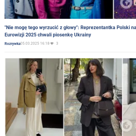
"Nie mogę tego wyrzucić z głowy": Reprezentantka Polski n
Eurowizji 2025 chwali piosenkę Ukrainy
05.03.2025 16:18
3
Rozrywka