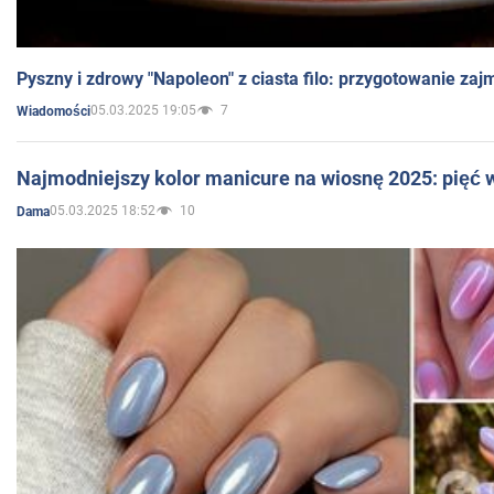
Pyszny i zdrowy "Napoleon" z ciasta filo: przygotowanie zaj
05.03.2025 19:05
7
Wiadomości
Najmodniejszy kolor manicure na wiosnę 2025: pięć
05.03.2025 18:52
10
Dama