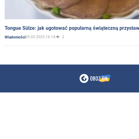
Tongue Sülze: jak ugotować popularną świąteczną przysta
05.03.2025 16:14
2
Wiadomości