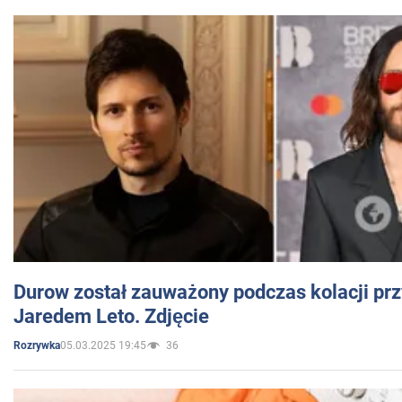
Durow został zauważony podczas kolacji prz
Jaredem Leto. Zdjęcie
05.03.2025 19:45
36
Rozrywka