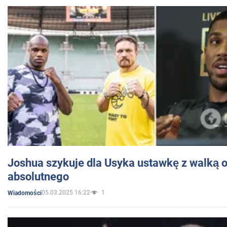
Joshua szykuje dla Usyka ustawkę z walką o 
absolutnego
05.03.2025 16:22
1
Wiadomości