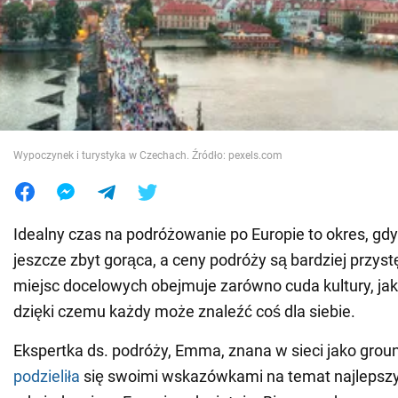
Wojna na Ukrainie
Świat
Jedzenie
Wypoczynek i turystyka w Czechach. Źródło: pexels.com
Idealny czas na podróżowanie po Europie to okres, gdy
jeszcze zbyt gorąca, a ceny podróży są bardziej przys
miejsc docelowych obejmuje zarówno cuda kultury, jak 
dzięki czemu każdy może znaleźć coś dla siebie.
Ekspertka ds. podróży, Emma, znana w sieci jako grou
podzieliła
się swoimi wskazówkami na temat najlepszy