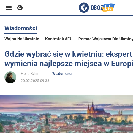
Wiadomości
Biznes
Wojna Na Ukrainie
Kontratak AFU
Pomoc Wojskowa Dla Ukrain
Sport
Gdzie wybrać się w kwietniu: ekspert
wymienia najlepsze miejsca w Europ
Rozrywka
Elena Bylim
Wiadomości
20.02.2025 09:38
Życie
Polityka
Społeczeństwo