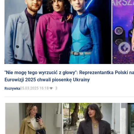
"Nie mogę tego wyrzucić z głowy": Reprezentantka Polski n
Eurowizji 2025 chwali piosenkę Ukrainy
05.03.2025 16:18
3
Rozrywka