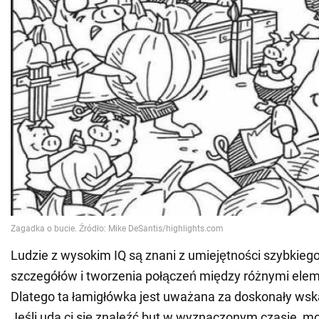
Ludzie z wysokim IQ są znani z umiejętności szybkieg
szczegółów i tworzenia połączeń między różnymi ele
Dlatego ta łamigłówka jest uważana za doskonały wskaź
Jeśli uda ci się znaleźć but w wyznaczonym czasie, m