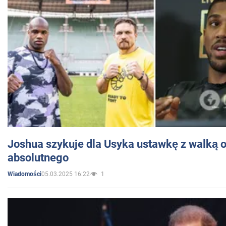
Joshua szykuje dla Usyka ustawkę z walką o 
absolutnego
05.03.2025 16:22
1
Wiadomości