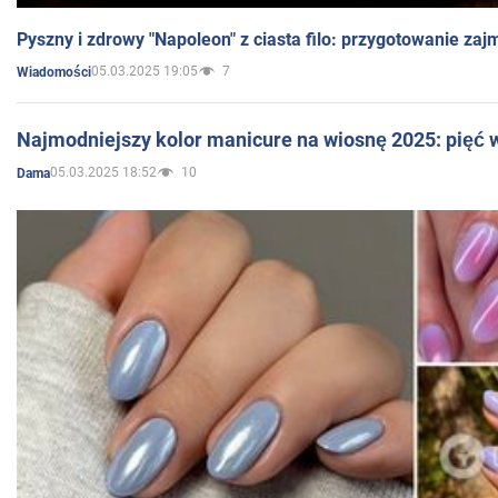
Pyszny i zdrowy "Napoleon" z ciasta filo: przygotowanie zaj
05.03.2025 19:05
7
Wiadomości
Najmodniejszy kolor manicure na wiosnę 2025: pięć
05.03.2025 18:52
10
Dama