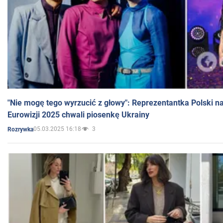
"Nie mogę tego wyrzucić z głowy": Reprezentantka Polski n
Eurowizji 2025 chwali piosenkę Ukrainy
05.03.2025 16:18
3
Rozrywka