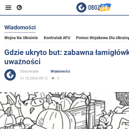
Wiadomości
Biznes
Wojna Na Ukrainie
Kontratak AFU
Pomoc Wojskowa Dla Ukrain
Sport
Gdzie ukryto but: zabawna łamigłów
uważności
Rozrywka
Obozrevatel
Wiadomości
31.10.2024 09:12
3
Życie
Polityka
Społeczeństwo