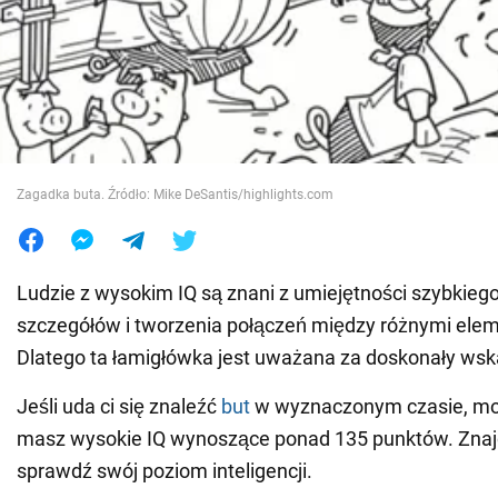
Wojna na Ukrainie
Świat
Jedzenie
Zagadka buta. Źródło: Mike DeSantis/highlights.com
Ludzie z wysokim IQ są znani z umiejętności szybkieg
szczegółów i tworzenia połączeń między różnymi ele
Dlatego ta łamigłówka jest uważana za doskonały wskaź
Jeśli uda ci się znaleźć
but
w wyznaczonym czasie, moż
masz wysokie IQ wynoszące ponad 135 punktów. Znajd
sprawdź swój poziom inteligencji.