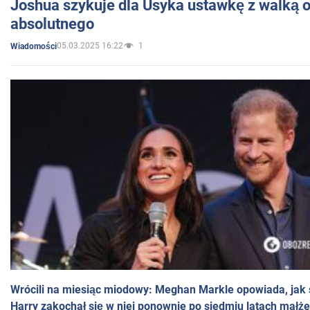
Joshua szykuje dla Usyka ustawkę z walką o 
absolutnego
05.03.2025 16:22
1
Wiadomości
Wrócili na miesiąc miodowy: Meghan Markle opowiada, jak s
Harry zakochał się w niej ponownie po siedmiu latach małż