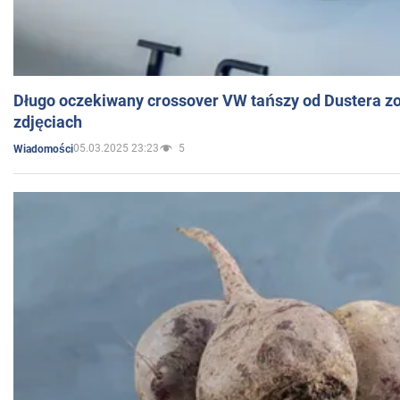
Długo oczekiwany crossover VW tańszy od Dustera zo
zdjęciach
05.03.2025 23:23
5
Wiadomości