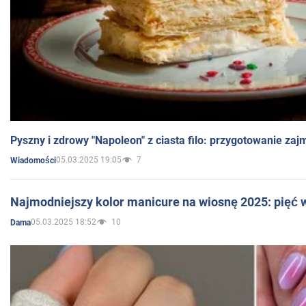
Pyszny i zdrowy "Napoleon" z ciasta filo: przygotowanie zaj
05.03.2025 19:05
7
Wiadomości
Najmodniejszy kolor manicure na wiosnę 2025: pięć
05.03.2025 18:52
10
Dama