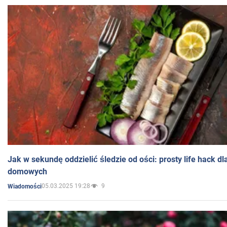
Jak w sekundę oddzielić śledzie od ości: prosty life hack d
domowych
05.03.2025 19:28
9
Wiadomości