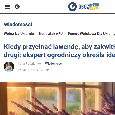
Wiadomości
Biznes
Wojna Na Ukrainie
Kontratak AFU
Pomoc Wojskowa Dla Ukrain
Sport
Kiedy przycinać lawendę, aby zakwitł
drugi: ekspert ogrodniczy określa id
Rozrywka
Yulia Poterianko
Wiadomości
24.06.2024 09:17
1
Życie
Polityka
Społeczeństwo