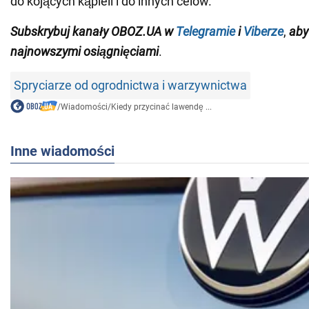
do kojących kąpieli i do innych celów.
Subskrybuj kanały OBOZ.UA w
Telegramie
i
Viberze
,
aby
najnowszymi osiągnięciami
.
Spryciarze od ogrodnictwa i warzywnictwa
/
Wiadomości
/
Kiedy przycinać lawendę ...
Inne wiadomości