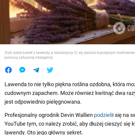
Wojna na Ukrainie
Świat
Jedzenie
Zrób sobie bukiet z lawendy, a odwdzięczy Ci się jeszcze bujniejszym kwitnienie
pomocą sztucznej inteligencji
Lawenda to nie tylko piękna roślina ozdobna, która m
cudownym zapachem. Może również kwitnąć dwa razy w
jest odpowiednio pielęgnowana.
Profesjonalny ogrodnik Devin Wallien
podzielił
się na s
YouTube tym, co należy zrobić, aby dłużej cieszyć się 
lawendy. Oto jego główny sekret.