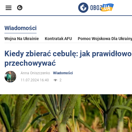
Wiadomości
Biznes
Wojna Na Ukrainie
Kontratak AFU
Pomoc Wojskowa Dla Ukrain
Sport
Kiedy zbierać cebulę: jak prawidłowo
przechowywać
Rozrywka
Anna Oniszczenko
Wiadomości
11.07.2024 16:40
2
Życie
Polityka
Społeczeństwo