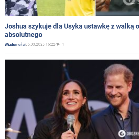
Joshua szykuje dla Usyka ustawkę z walką o 
absolutnego
05.03.2025 16:22
1
Wiadomości