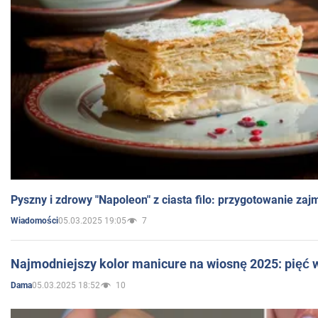
Pyszny i zdrowy "Napoleon" z ciasta filo: przygotowanie zaj
05.03.2025 19:05
7
Wiadomości
Najmodniejszy kolor manicure na wiosnę 2025: pięć
05.03.2025 18:52
10
Dama