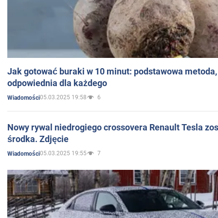
Jak gotować buraki w 10 minut: podstawowa metoda, 
odpowiednia dla każdego
05.03.2025 19:58
6
Wiadomości
Nowy rywal niedrogiego crossovera Renault Tesla zo
środka. Zdjęcie
05.03.2025 19:55
7
Wiadomości