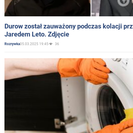
Durow został zauważony podczas kolacji prz
Jaredem Leto. Zdjęcie
05.03.2025 19:45
36
Rozrywka