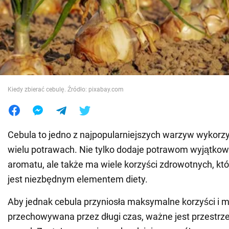
Wojna na Ukrainie
Świat
Jedzenie
Kiedy zbierać cebulę. Źródło: pixabay.com
Cebula to jedno z najpopularniejszych warzyw wykor
wielu potrawach. Nie tylko dodaje potrawom wyjątko
aromatu, ale także ma wiele korzyści zdrowotnych, któ
jest niezbędnym elementem diety.
Aby jednak cebula przyniosła maksymalne korzyści i 
przechowywana przez długi czas, ważne jest przestr