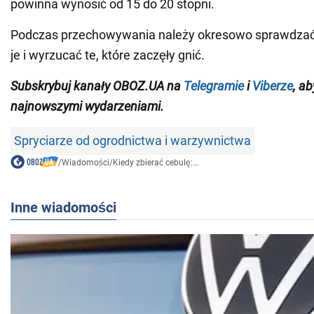
powinna wynosić od 15 do 20 stopni.
Podczas przechowywania należy okresowo sprawdzać
je i wyrzucać te, które zaczęły gnić.
Subskrybuj kanały OBOZ.UA na
Telegramie
i
Viberze
, a
najnowszymi wydarzeniami
.
Spryciarze od ogrodnictwa i warzywnictwa
/
Wiadomości
/
Kiedy zbierać cebulę:...
Inne wiadomości