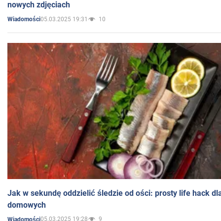
nowych zdjęciach
05.03.2025 19:31
10
Wiadomości
Jak w sekundę oddzielić śledzie od ości: prosty life hack d
domowych
05.03.2025 19:28
9
Wiadomości