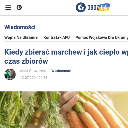
Wiadomości
Biznes
Wojna Na Ukrainie
Kontratak AFU
Pomoc Wojskowa Dla Ukrain
Sport
Kiedy zbierać marchew i jak ciepło 
czas zbiorów
Rozrywka
Anna Oniszczenko
Wiadomości
12.07.2024 09:31
Życie
Polityka
Społeczeństwo