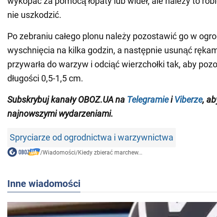
wykopać za pomocą łopaty lub wideł, ale należy to robić
nie uszkodzić.
Po zebraniu całego plonu należy pozostawić go w ogro
wyschnięcia na kilka godzin, a następnie usunąć rękam
przywarła do warzyw i odciąć wierzchołki tak, aby pozo
długości 0,5-1,5 cm.
Subskrybuj kanały OBOZ.UA na
Telegramie
i
Viberze
, a
najnowszymi wydarzeniami
.
Spryciarze od ogrodnictwa i warzywnictwa
/
Wiadomości
/
Kiedy zbierać marchew...
Inne wiadomości