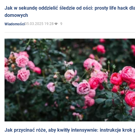
Jak w sekundę oddzielić śledzie od ości: prosty life hack d
domowych
05.03.2025 19:28
9
Wiadomości
Jak przycinać róże, aby kwitły intensywnie: instrukcje krok