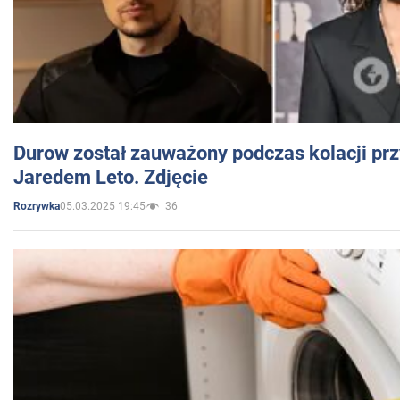
Durow został zauważony podczas kolacji prz
Jaredem Leto. Zdjęcie
05.03.2025 19:45
36
Rozrywka