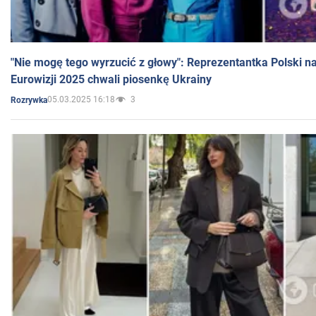
"Nie mogę tego wyrzucić z głowy": Reprezentantka Polski n
Eurowizji 2025 chwali piosenkę Ukrainy
05.03.2025 16:18
3
Rozrywka