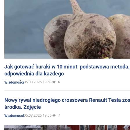
Jak gotować buraki w 10 minut: podstawowa metoda, 
odpowiednia dla każdego
05.03.2025 19:58
6
Wiadomości
Nowy rywal niedrogiego crossovera Renault Tesla zo
środka. Zdjęcie
05.03.2025 19:55
7
Wiadomości