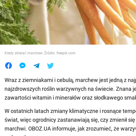
Wojna na Ukrainie
Świat
Jedzenie
Kiedy zbierać marchew. Źródło: freepik.com
Wraz z ziemniakami i cebulą, marchew jest jedną z naj
najzdrowszych roślin warzywnych na świecie. Znana je
zawartości witamin i minerałów oraz słodkawego sma
W ostatnich latach zmiany klimatyczne i rosnące tem
świat, więc ogrodnicy zastanawiają się, czy zmienił si
marchwi. OBOZ.UA informuje, jak zrozumieć, że warz