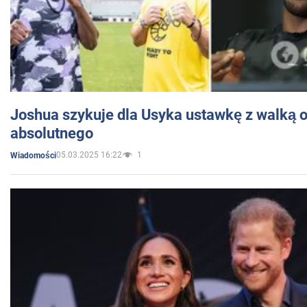
Joshua szykuje dla Usyka ustawkę z walką o 
absolutnego
05.03.2025 16:22
1
Wiadomości