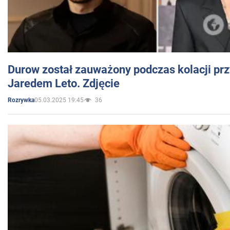
Durow został zauważony podczas kolacji prz
Jaredem Leto. Zdjęcie
05.03.2025 19:45
36
Rozrywka