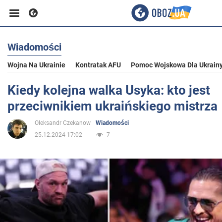
Wiadomości
Biznes
Wojna Na Ukrainie
Kontratak AFU
Pomoc Wojskowa Dla Ukrain
Sport
Kiedy kolejna walka Usyka: kto jest
przeciwnikiem ukraińskiego mistrza
Rozrywka
Oleksandr Czekanow
Wiadomości
25.12.2024 17:02
7
Życie
Polityka
Społeczeństwo