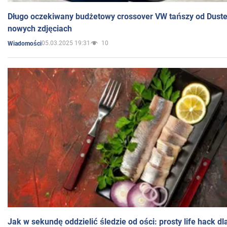
Długo oczekiwany budżetowy crossover VW tańszy od Dust
nowych zdjęciach
05.03.2025 19:31
10
Wiadomości
Jak w sekundę oddzielić śledzie od ości: prosty life hack d