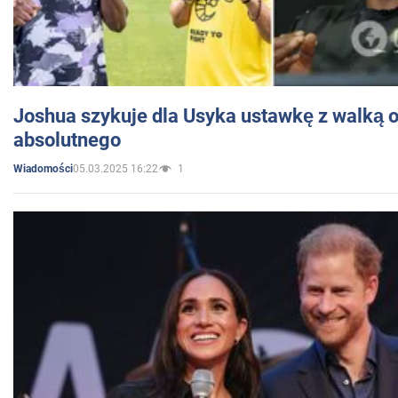
Joshua szykuje dla Usyka ustawkę z walką o 
absolutnego
05.03.2025 16:22
1
Wiadomości