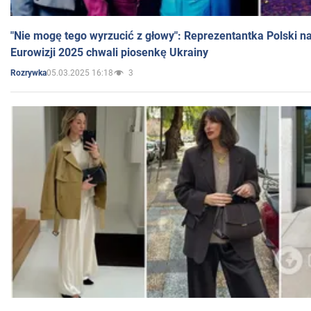
"Nie mogę tego wyrzucić z głowy": Reprezentantka Polski n
Eurowizji 2025 chwali piosenkę Ukrainy
05.03.2025 16:18
3
Rozrywka