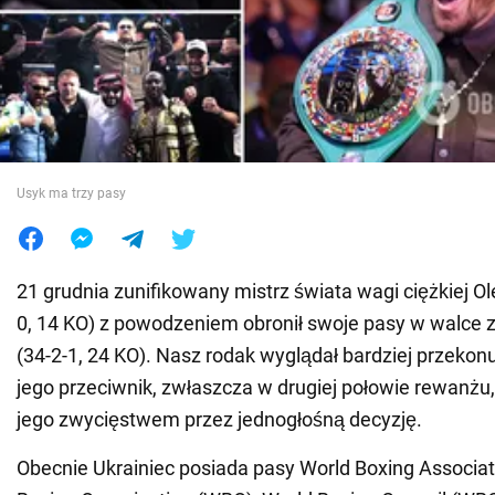
Wojna na Ukrainie
Świat
Jedzenie
Usyk ma trzy pasy
21 grudnia zunifikowany mistrz świata wagi ciężkiej O
0, 14 KO) z powodzeniem obronił swoje pasy w walce
(34-2-1, 24 KO). Nasz rodak wyglądał bardziej przekonuj
jego przeciwnik, zwłaszcza w drugiej połowie rewanż
jego zwycięstwem przez jednogłośną decyzję.
Obecnie Ukrainiec posiada pasy World Boxing Associat