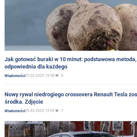
Jak gotować buraki w 10 minut: podstawowa metoda, 
odpowiednia dla każdego
05.03.2025 19:58
6
Wiadomości
Nowy rywal niedrogiego crossovera Renault Tesla zo
środka. Zdjęcie
05.03.2025 19:55
7
Wiadomości