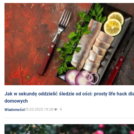
Jak w sekundę oddzielić śledzie od ości: prosty life hack d
domowych
05.03.2025 19:28
9
Wiadomości