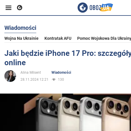
Wiadomości
Biznes
Wojna Na Ukrainie
Kontratak AFU
Pomoc Wojskowa Dla Ukrain
Sport
Jaki będzie iPhone 17 Pro: szczegół
online
Rozrywka
Alina Milsent
Wiadomości
28.11.2024 12:21
130
Życie
Polityka
Społeczeństwo