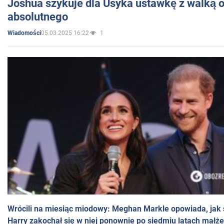
Joshua szykuje dla Usyka ustawkę z walką o 
absolutnego
05.03.2025 16:22
1
Wiadomości
Wrócili na miesiąc miodowy: Meghan Markle opowiada, jak s
Harry zakochał się w niej ponownie po siedmiu latach małż