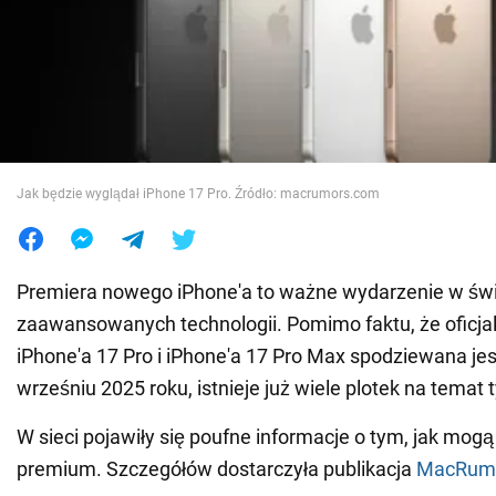
Wojna na Ukrainie
Świat
Jedzenie
Jak będzie wyglądał iPhone 17 Pro. Źródło: macrumors.com
Premiera nowego iPhone'a to ważne wydarzenie w św
zaawansowanych technologii. Pomimo faktu, że oficja
iPhone'a 17 Pro i iPhone'a 17 Pro Max spodziewana je
wrześniu 2025 roku, istnieje już wiele plotek na temat
W sieci pojawiły się poufne informacje o tym, jak mo
premium. Szczegółów dostarczyła publikacja
MacRum