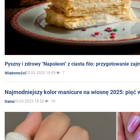
Pyszny i zdrowy "Napoleon" z ciasta filo: przygotowanie zaj
05.03.2025 19:05
7
Wiadomości
Najmodniejszy kolor manicure na wiosnę 2025: pięć
05.03.2025 18:52
10
Dama