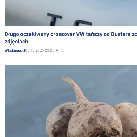
Długo oczekiwany crossover VW tańszy od Dustera zo
zdjęciach
05.03.2025 23:23
5
Wiadomości