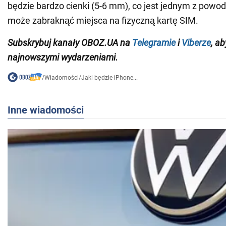
będzie bardzo cienki (5-6 mm), co jest jednym z powod
może zabraknąć miejsca na fizyczną kartę SIM.
Subskrybuj kanały OBOZ.UA na
Telegramie
i
Viberze
, a
najnowszymi wydarzeniami.
/
Wiadomości
/
Jaki będzie iPhone...
Inne wiadomości