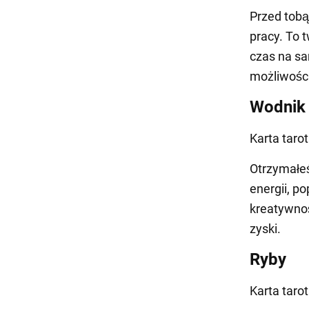
Przed tobą
pracy. To 
czas na sa
możliwośc
Wodnik
Karta taro
Otrzymałeś
energii, p
kreatywnoś
zyski.
Ryby
Karta tarot