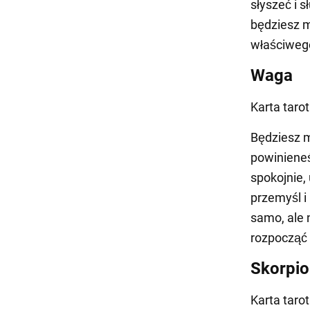
słyszeć i 
będziesz m
właściweg
Waga
Karta taro
Będziesz m
powinieneś
spokojnie,
przemyśl i
samo, ale 
rozpocząć 
Skorpio
Karta taro