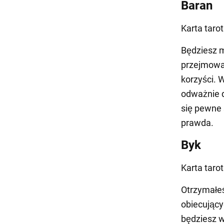
Baran
Karta taro
Będziesz m
przejmować
korzyści. 
odważnie d
się pewne 
prawda.
Byk
Karta taro
Otrzymałeś
obiecujący
będziesz w