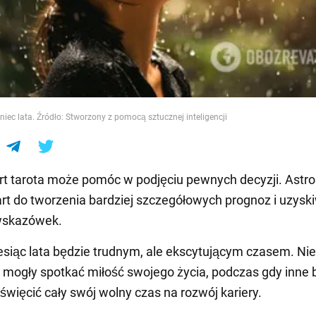
e
iec lata. Źródło: Stworzony z pomocą sztucznej inteligencji
art tarota może pomóc w podjęciu pewnych decyzji. Astr
rt do tworzenia bardziej szczegółowych prognoz i uzysk
wskazówek.
esiąc lata będzie trudnym, ale ekscytującym czasem. Nie
 mogły spotkać miłość swojego życia, podczas gdy inne
święcić cały swój wolny czas na rozwój kariery.