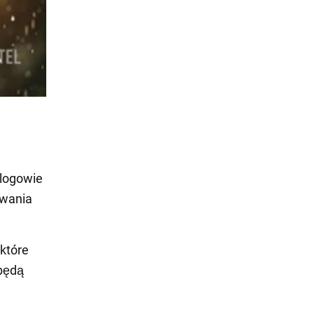
ologowie
iwania
które
 będą