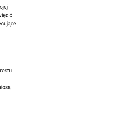
ojej
więcić
ecujące
rostu
niosą