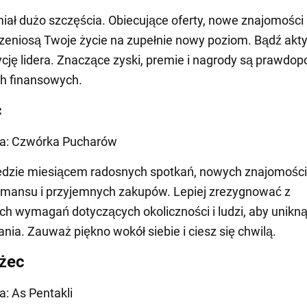
iał dużo szczęścia. Obiecujące oferty, nowe znajomości 
rzeniosą Twoje życie na zupełnie nowy poziom. Bądź akt
ycję lidera. Znaczące zyski, premie i nagrody są prawdo
h finansowych.
c
ta: Czwórka Pucharów
ędzie miesiącem radosnych spotkań, nowych znajomości
omansu i przyjemnych zakupów. Lepiej zrezygnować z
h wymagań dotyczących okoliczności i ludzi, aby unikn
nia. Zauważ piękno wokół siebie i ciesz się chwilą.
żec
a: As Pentakli