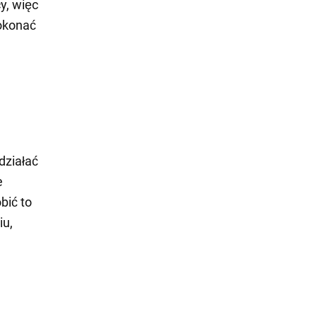
y, więc
dokonać
działać
e
bić to
iu,