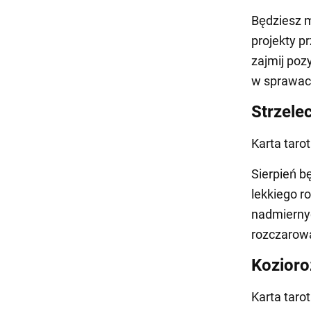
Będziesz m
projekty p
zajmij poz
w sprawac
Strzele
Karta taro
Sierpień b
lekkiego r
nadmiernyc
rozczarowa
Kozioro
Karta tarot