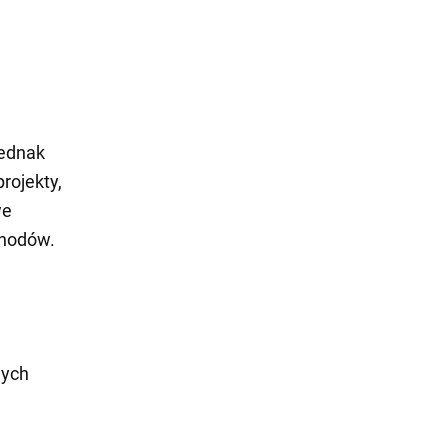
jednak
rojekty,
we
chodów.
wych