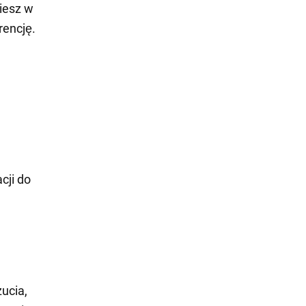
iesz w
rencję.
cji do
zucia,