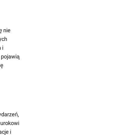
ę nie
ych
 i
 pojawią
ię
ydarzeń,
i urokowi
cje i