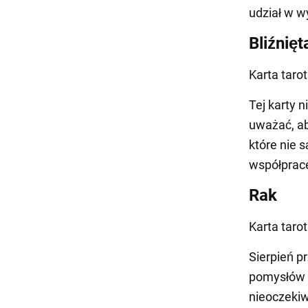
udział w w
Bliźnięt
Karta tarot
Tej karty 
uważać, ab
które nie 
współprac
Rak
Karta taro
Sierpień p
pomysłów 
nieoczekiw