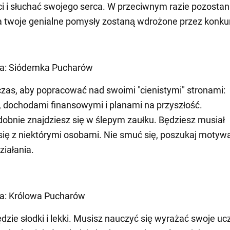
i i słuchać swojego serca. W przeciwnym razie pozostan
 a twoje genialne pomysły zostaną wdrożone przez konku
ota: Siódemka Pucharów
zas, aby popracować nad swoimi "cienistymi" stronami:
, dochodami finansowymi i planami na przyszłość.
bnie znajdziesz się w ślepym zaułku. Będziesz musiał
ię z niektórymi osobami. Nie smuć się, poszukaj motywa
ziałania.
ta: Królowa Pucharów
ędzie słodki i lekki. Musisz nauczyć się wyrażać swoje uc