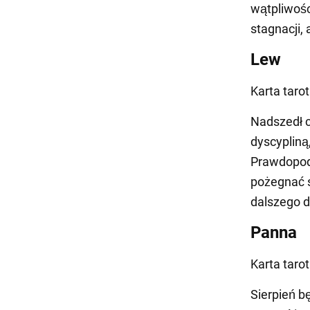
wątpliwośc
stagnacji,
Lew
Karta tar
Nadszedł c
dyscypliną
Prawdopodo
pożegnać s
dalszego d
Panna
Karta taro
Sierpień b