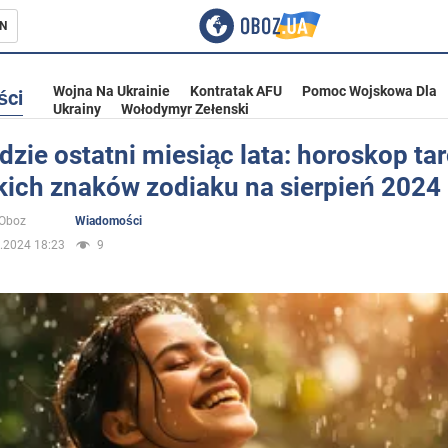
N
Wojna Na Ukrainie
Kontratak AFU
Pomoc Wojskowa Dla
ści
Ukrainy
Wołodymyr Zełenski
dzie ostatni miesiąc lata: horoskop tar
ich znaków zodiaku na sierpień 2024 
ka
oOboz
Wiadomości
.2024 18:23
9
eństwo
a Ukrainie