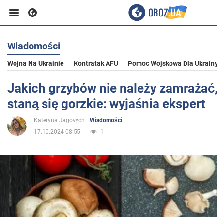
Wiadomości
Biznes
Wojna Na Ukrainie
Kontratak AFU
Pomoc Wojskowa Dla Ukrain
Sport
Jakich grzybów nie należy zamrażać
staną się gorzkie: wyjaśnia ekspert
Rozrywka
Kateryna Jagovych
Wiadomości
17.10.2024 08:55
1
Życie
Polityka
Społeczeństwo