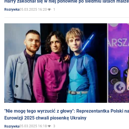
Harry zakochał się w niej ponownie po siedmiu latach małż
05.03.2025 16:20
1
Rozrywka
"Nie mogę tego wyrzucić z głowy": Reprezentantka Polski n
Eurowizji 2025 chwali piosenkę Ukrainy
05.03.2025 16:18
3
Rozrywka