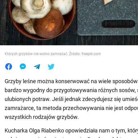
Wojna na Ukrainie
Świat
Jedzenie
Których grzybów nie wolno zamrażać. Źródło: freepik.com
Grzyby leśne można konserwować na wiele sposobów. 
bardzo wygodny do przygotowywania różnych sosów, 
ulubionych potraw. Jeśli jednak zdecydujesz się umieśc
zamrażarce, ta metoda przechowywania nie jest odpo
wszystkich rodzajów grzybów.
Kucharka Olga Riabenko opowiedziała nam o tym, któr