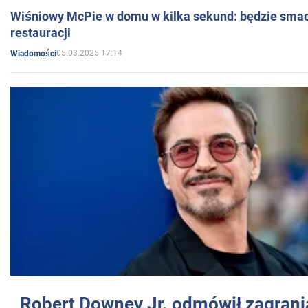
Wiśniowy McPie w domu w kilka sekund: będzie smac
restauracji
05.03.2025 17:14
Wiadomości
Robert Downey Jr. odmówił zagrani