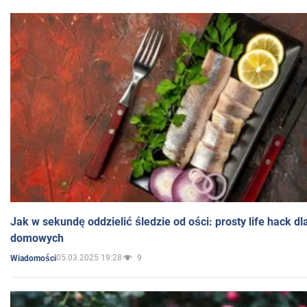
Jak w sekundę oddzielić śledzie od ości: prosty life hack d
domowych
05.03.2025 19:28
9
Wiadomości