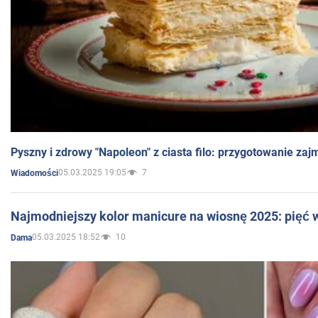
Pyszny i zdrowy "Napoleon" z ciasta filo: przygotowanie zaj
05.03.2025 19:05
7
Wiadomości
Najmodniejszy kolor manicure na wiosnę 2025: pięć
05.03.2025 18:52
10
Dama