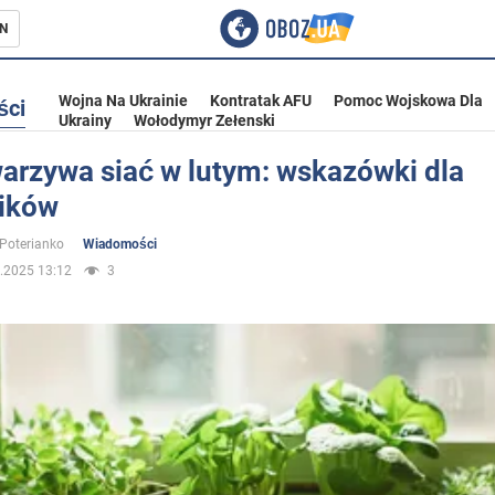
N
Wojna Na Ukrainie
Kontratak AFU
Pomoc Wojskowa Dla
ści
Ukrainy
Wołodymyr Zełenski
warzywa siać w lutym: wskazówki dla
ików
ka
 Poterianko
Wiadomości
.2025 13:12
3
eństwo
a Ukrainie