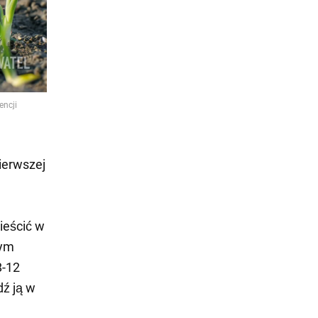
ierwszej
ieścić w
tym
8-12
dź ją w