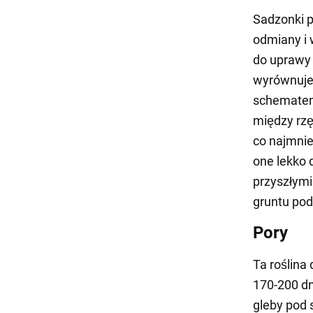
Sadzonki p
odmiany i 
do uprawy s
wyrównuje
schematem
między rzę
co najmnie
one lekko 
przyszłymi
gruntu pod
Pory
Ta roślina
170-200 d
gleby pod 