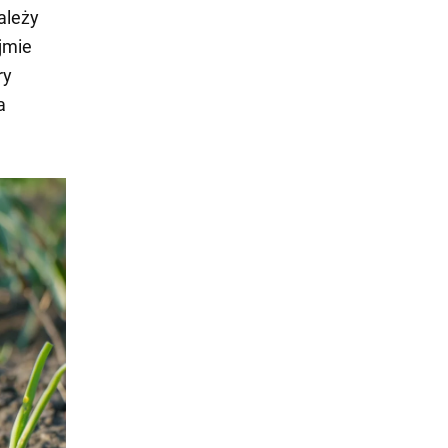
ależy
ajmie
ry
a