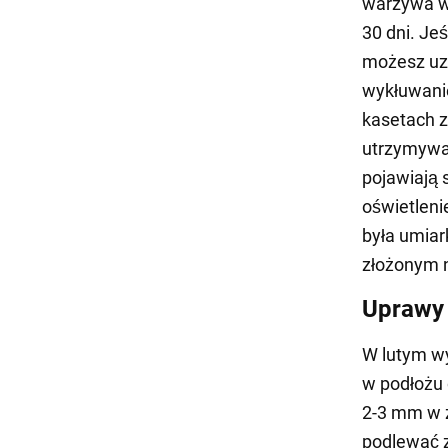
warzywa w 
30 dni. Je
możesz uzy
wykłuwanie
kasetach z
utrzymywan
pojawiają 
oświetleni
była umiar
złożonym 
Uprawy
W lutym wy
w podłożu 
2-3 mm w z
podlewać z