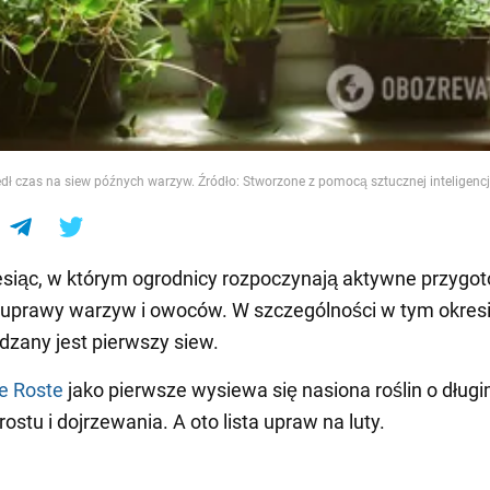
e
ł czas na siew późnych warzyw. Źródło: Stworzone z pomocą sztucznej inteligencj
esiąc, w którym ogrodnicy rozpoczynają aktywne przygo
 uprawy warzyw i owoców. W szczególności w tym okres
zany jest pierwszy siew.
e Roste
jako pierwsze wysiewa się nasiona roślin o dług
ostu i dojrzewania. A oto lista upraw na luty.