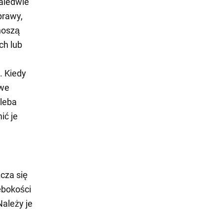
zaledwie
prawy,
noszą
ch lub
. Kiedy
owe
gleba
ić je
cza się
ębokości
ależy je