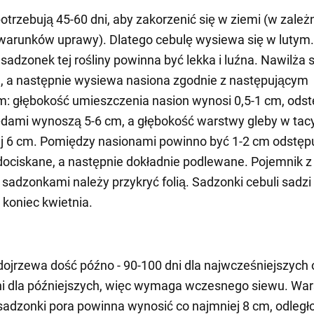
otrzebują 45-60 dni, aby zakorzenić się w ziemi (w zależ
warunków uprawy). Dlatego cebulę wysiewa się w lutym.
adzonek tej rośliny powinna być lekka i luźna. Nawilża si
, a następnie wysiewa nasiona zgodnie z następującym
: głębokość umieszczenia nasion wynosi 0,5-1 cm, ods
dami wynoszą 5-6 cm, a głębokość warstwy gleby w tac
j 6 cm. Pomiędzy nasionami powinno być 1-2 cm odstęp
dociskane, a następnie dokładnie podlewane. Pojemnik z
 sadzonkami należy przykryć folią. Sadzonki cebuli sadzi 
 koniec kwietnia.
 dojrzewa dość późno - 90-100 dni dla najwcześniejszych 
ni dla późniejszych, więc wymaga wczesnego siewu. Wa
sadzonki pora powinna wynosić co najmniej 8 cm, odległ