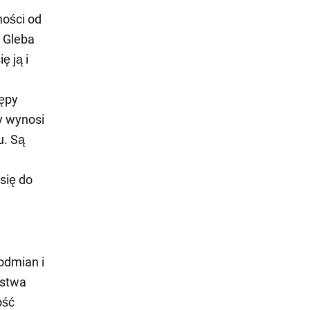
ności od
 Gleba
ę ją i
tępy
y wynosi
u. Są
się do
odmian i
rstwa
ość