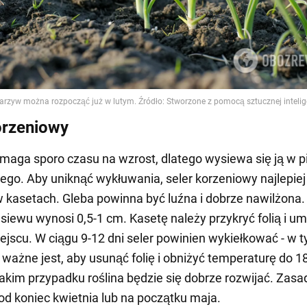
orzeniowy
maga sporo czasu na wzrost, dlatego wysiewa się ją w p
tego. Aby uniknąć wykłuwania, seler korzeniowy najlepiej
 kasetach. Gleba powinna być luźna i dobrze nawilżona.
siewu wynosi 0,5-1 cm. Kasetę należy przykryć folią i um
ejscu. W ciągu 9-12 dni seler powinien wykiełkować - w 
ażne jest, aby usunąć folię i obniżyć temperaturę do 1
takim przypadku roślina będzie się dobrze rozwijać. Zasa
od koniec kwietnia lub na początku maja.