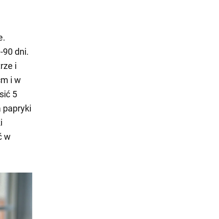
e.
-90 dni.
rze i
cm i w
sić 5
 papryki
i
ć w