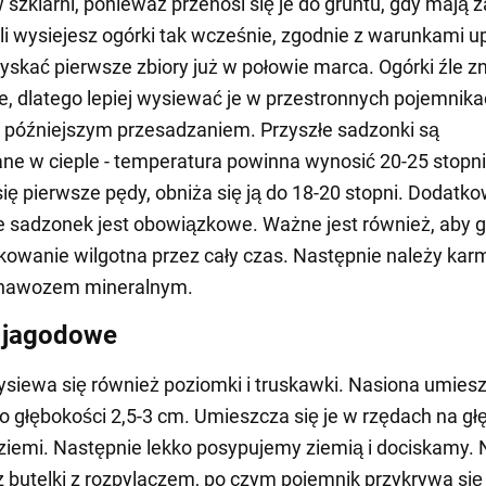
szklarni, ponieważ przenosi się je do gruntu, gdy mają 
śli wysiejesz ogórki tak wcześnie, zgodnie z warunkami u
skać pierwsze zbiory już w połowie marca. Ogórki źle z
, dlatego lepiej wysiewać je w przestronnych pojemnika
 późniejszym przesadzaniem. Przyszłe sadzonki są
e w cieple - temperatura powinna wynosić 20-25 stopni
się pierwsze pędy, obniża się ją do 18-20 stopni. Dodatk
e sadzonek jest obowiązkowe. Ważne jest również, aby 
kowanie wilgotna przez cały czas. Następnie należy karm
nawozem mineralnym.
 jagodowe
siewa się również poziomki i truskawki. Nasiona umiesz
o głębokości 2,5-3 cm. Umieszcza się je w rzędach na gł
iemi. Następnie lekko posypujemy ziemią i dociskamy. N
 butelki z rozpylaczem, po czym pojemnik przykrywa się