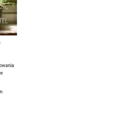
i
towania
ie
im