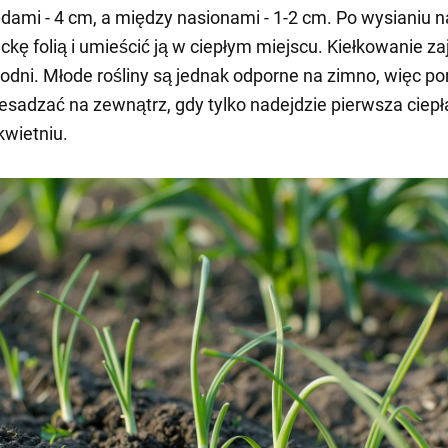
dami - 4 cm, a między nasionami - 1-2 cm. Po wysianiu n
ackę folią i umieścić ją w ciepłym miejscu. Kiełkowanie z
godni. Młode rośliny są jednak odporne na zimno, więc po
sadzać na zewnątrz, gdy tylko nadejdzie pierwsza ciepł
wietniu.