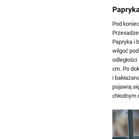
Papryka
Pod koniec
Przesadzen
Papryka i 
wilgoć pod
odległości
cm. Po dok
i bakłażan
pojawią si
chłodnym 