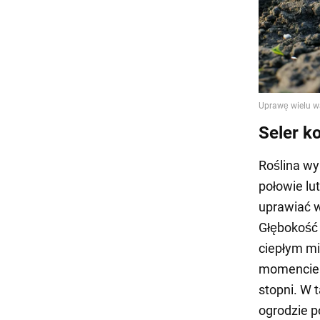
Seler k
Roślina wy
połowie lu
uprawiać w
Głębokość 
ciepłym mi
momencie w
stopni. W 
ogrodzie p