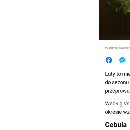
Jedzeni
W lutym nadszed
Luty to mi
do sezonu
przeprowad
Według
Vs
okresie wzr
Cebula