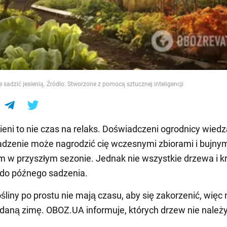
e
e sadzić jesienią. Źródło: Stworzone z pomocą sztucznej inteligencji
ieni to nie czas na relaks. Doświadczeni ogrodnicy wiedz
adzenie może nagrodzić cię wczesnymi zbiorami i bujny
m w przyszłym sezonie. Jednak nie wszystkie drzewa i 
 do późnego sadzenia.
ośliny po prostu nie mają czasu, aby się zakorzenić, więc
daną zimę. OBOZ.UA informuje, których drzew nie należy