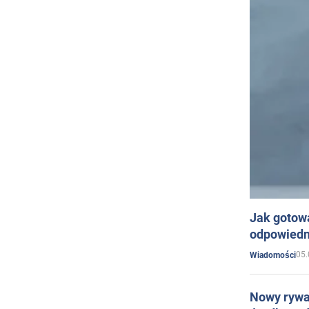
Jak gotow
odpowiedn
05.
Wiadomości
Nowy rywal