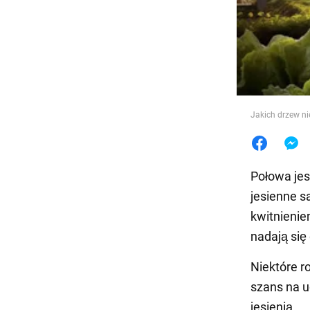
Jedzeni
Jakich drzew ni
Połowa jes
jesienne s
kwitnienie
nadają się
Niektóre r
szans na u
jesienią.