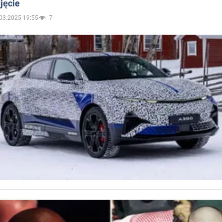
jęcie
03.2025 19:55
7