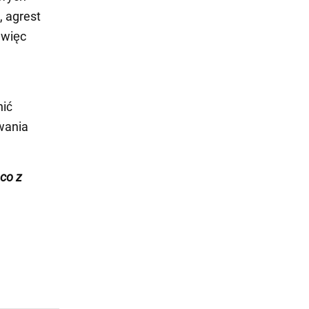
, agrest
 więc
nić
wania
ąco z