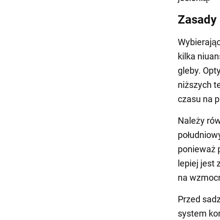
Zasady 
Wybierając
kilka niua
gleby. Opt
niższych t
czasu na p
Należy rów
południowy
ponieważ p
lepiej jes
na wzmocni
Przed sadz
system ko