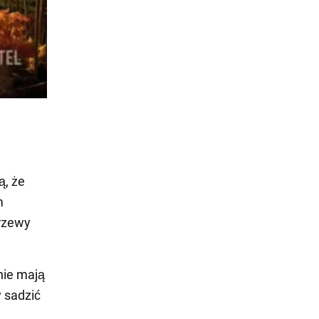
ą, że
m
krzewy
 nie mają
 sadzić