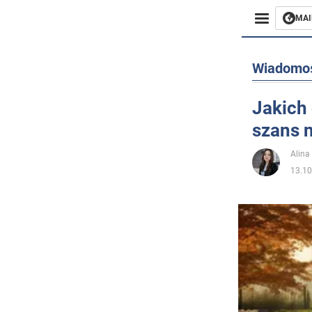
MAI
Biznes
Wiadomo
Sport
Jakich 
szans n
Rozryw
Alina
Życie
13.10
Polityka
Społecz
Wojna n
Świat