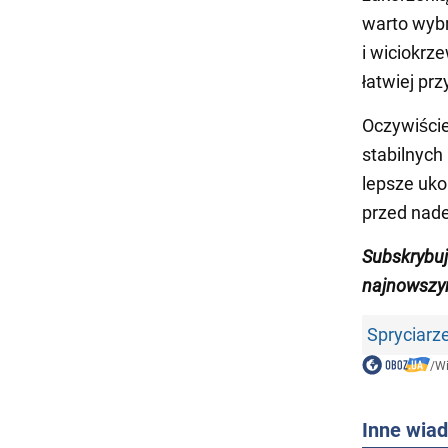
warto wybr
i wiciokrz
łatwiej pr
Oczywiście
stabilnych
lepsze uko
przed nad
Subskrybu
najnowszy
Spryciarz
/
W
Inne wia