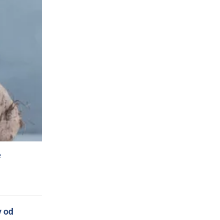
e
y od