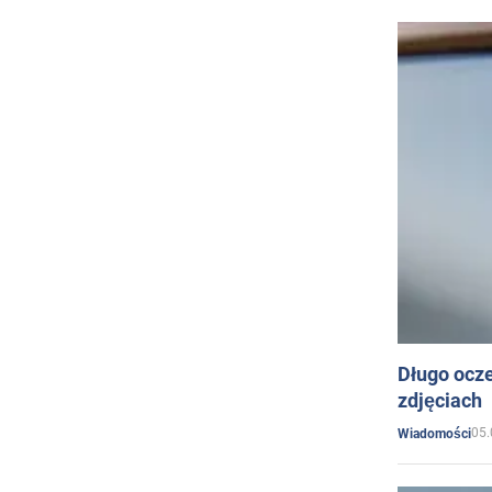
Długo ocz
zdjęciach
05.
Wiadomości