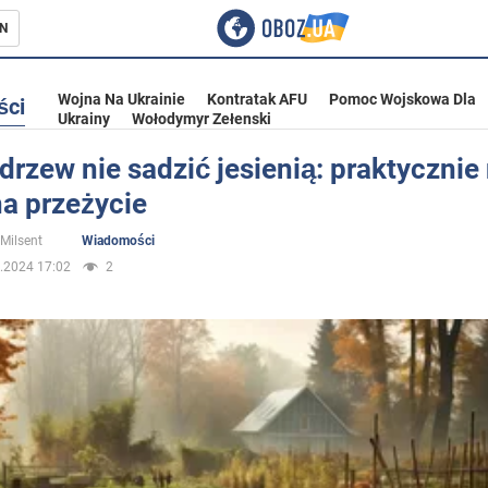
N
Wojna Na Ukrainie
Kontratak AFU
Pomoc Wojskowa Dla
ści
Ukrainy
Wołodymyr Zełenski
drzew nie sadzić jesienią: praktycznie
a przeżycie
ka
 Milsent
Wiadomości
.2024 17:02
2
eństwo
a Ukrainie