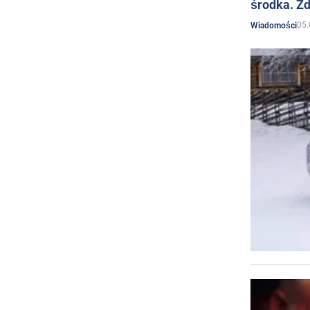
środka. Zd
05.
Wiadomości