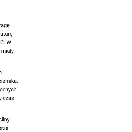
wagę
raturę
°C. W
 miały
h
iernika,
nocnych
y czas
silny
orze