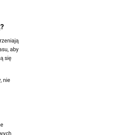
ą?
rzeniają
asu, aby
ą się
, nie
ze
owych