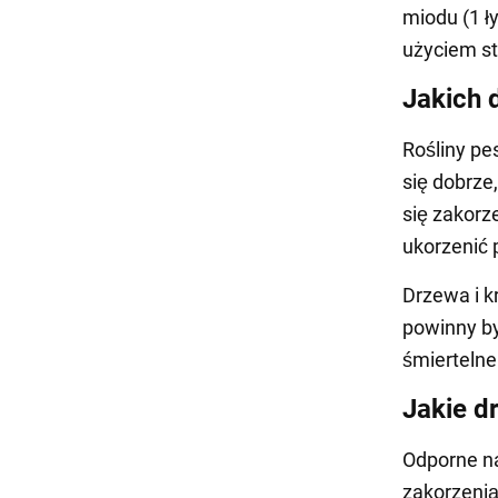
miodu (1 ł
użyciem s
Jakich 
Rośliny pe
się dobrze
się zakorz
ukorzenić
Drzewa i kr
powinny by
śmiertelne
Jakie d
Odporne na
zakorzeni