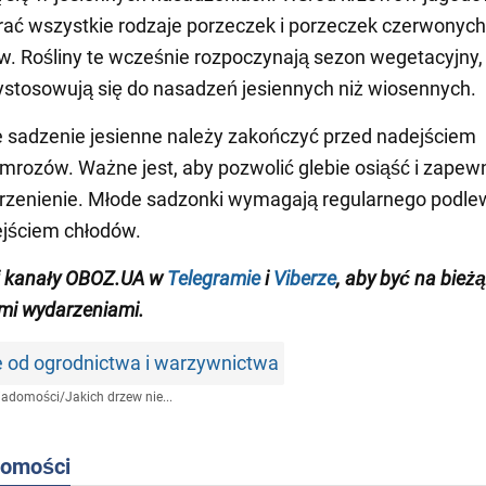
ać wszystkie rodzaje porzeczek i porzeczek czerwonych
ew. Rośliny te wcześnie rozpoczynają sezon wegetacyjny,
zystosowują się do nasadzeń jesiennych niż wiosennych.
 sadzenie jesienne należy zakończyć przed nadejściem
 mrozów. Ważne jest, aby pozwolić glebie osiąść i zapew
rzenienie. Młode sadzonki wymagają regularnego podle
ejściem chłodów.
j kanały OBOZ.UA w
Telegramie
i
Viberze
, aby być na bież
mi wydarzeniami.
e od ogrodnictwa i warzywnictwa
iadomości
/
Jakich drzew nie...
domości