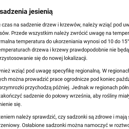
sadzenia jesienią
 czas na sadzenie drzew i krzewów, należy wziąć pod u
nsów. Przede wszystkim należy zwrócić uwagę na tempe
ymalna temperatura do ukorzeniania wynosi od 10 do 15
emperaturach drzewa i krzewy prawdopodobnie nie będą
rzystosowanie się do nowej lokalizacji.
nież wziąć pod uwagę specyfikę regionalną. W regionac
ch można prowadzić prace ogrodnicze pod koniec paźdz
rzymrozki przychodzą później. Jednak w regionach pół
t zakończyć sadzenie do połowy września, aby rośliny miał
enie się.
eniem należy sprawdzić, czy sadzonki są zdrowe i mają 
rzeniowy. Osłabione sadzonki można namoczyć w roztw