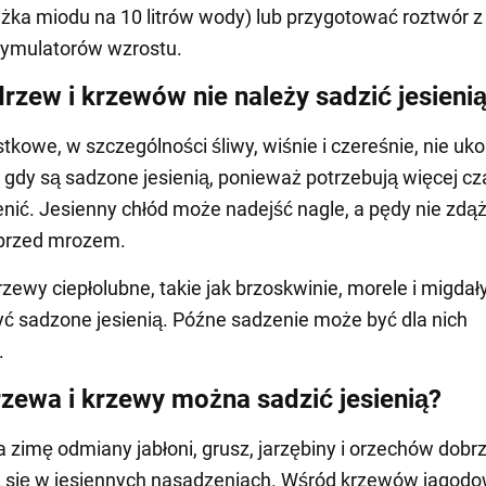
yżka miodu na 10 litrów wody) lub przygotować roztwór z
tymulatorów wzrostu.
drzew i krzewów nie należy sadzić jesieni
stkowe, w szczególności śliwy, wiśnie i czereśnie, nie uko
, gdy są sadzone jesienią, ponieważ potrzebują więcej cz
enić. Jesienny chłód może nadejść nagle, a pędy nie zdąż
 przed mrozem.
zewy ciepłolubne, takie jak brzoskwinie, morele i migdały
ć sadzone jesienią. Późne sadzenie może być dla nich
.
rzewa i krzewy można sadzić jesienią?
 zimę odmiany jabłoni, grusz, jarzębiny i orzechów dobr
ą się w jesiennych nasadzeniach. Wśród krzewów jagod