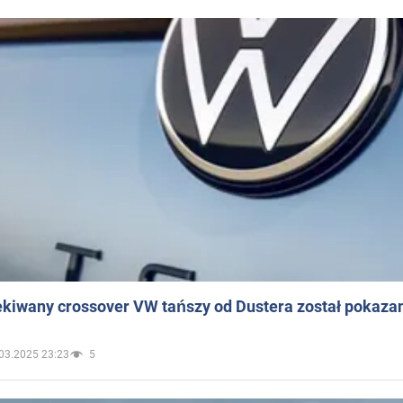
ekiwany crossover VW tańszy od Dustera został pokaza
03.2025 23:23
5