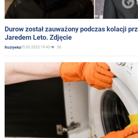
Durow został zauważony podczas kolacji prz
Jaredem Leto. Zdjęcie
05.03.2025 19:45
36
Rozrywka