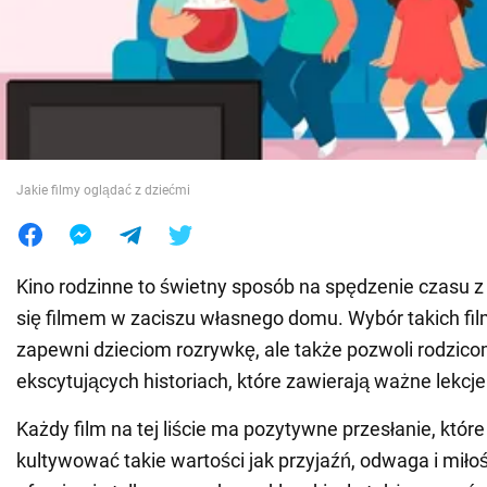
Wojna na Ukrainie
Świat
Jedzenie
Jakie filmy oglądać z dziećmi
Kino rodzinne to świetny sposób na spędzenie czasu z
się filmem w zaciszu własnego domu. Wybór takich fil
zapewni dzieciom rozrywkę, ale także pozwoli rodzico
ekscytujących historiach, które zawierają ważne lekcje 
Każdy film na tej liście ma pozytywne przesłanie, któ
kultywować takie wartości jak przyjaźń, odwaga i mił