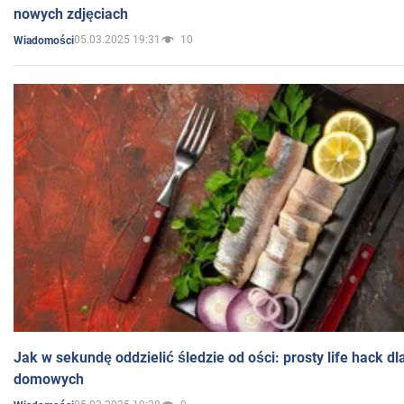
nowych zdjęciach
05.03.2025 19:31
10
Wiadomości
Jak w sekundę oddzielić śledzie od ości: prosty life hack d
domowych