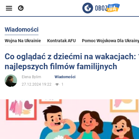
Wiadomości
Biznes
Wojna Na Ukrainie
Kontratak AFU
Pomoc Wojskowa Dla Ukrain
Sport
Co oglądać z dziećmi na wakacjach:
najlepszych filmów familijnych
Rozrywka
Elena Bylim
Wiadomości
27.12.2024 19:22
1
Życie
Polityka
Społeczeństwo