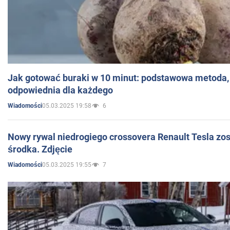
Jak gotować buraki w 10 minut: podstawowa metoda, 
odpowiednia dla każdego
05.03.2025 19:58
6
Wiadomości
Nowy rywal niedrogiego crossovera Renault Tesla zo
środka. Zdjęcie
05.03.2025 19:55
7
Wiadomości