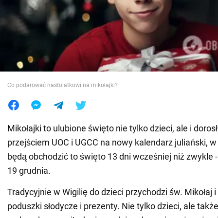
Wojna na Ukrainie
Świat
Jedzenie
Co podarować nastolatkowi na mikołajki?
Mikołajki to ulubione święto nie tylko dzieci, ale i doro
przejściem UOC i UGCC na nowy kalendarz juliański, w
będą obchodzić to święto 13 dni wcześniej niż zwykle 
19 grudnia.
Tradycyjnie w Wigilię do dzieci przychodzi św. Mikołaj 
poduszki słodycze i prezenty. Nie tylko dzieci, ale takż