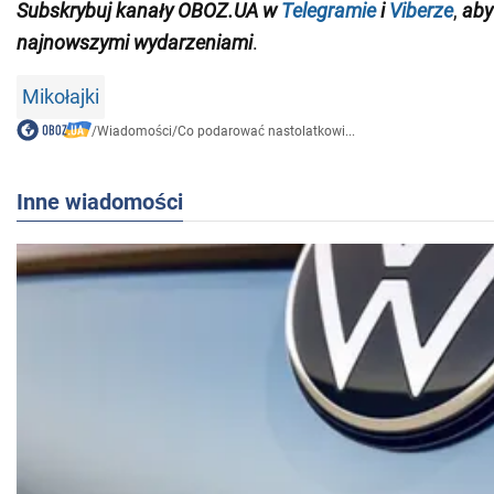
Subskrybuj kanały OBOZ.UA w
Telegramie
i
Viberze
,
aby
najnowszymi wydarzeniami
.
Mikołajki
/
Wiadomości
/
Co podarować nastolatkowi...
Inne wiadomości