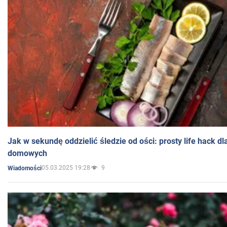
Jak w sekundę oddzielić śledzie od ości: prosty life hack d
domowych
05.03.2025 19:28
9
Wiadomości