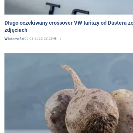
Długo oczekiwany crossover VW tańszy od Dustera zo
zdjęciach
05.03.2025 23:23
5
Wiadomości