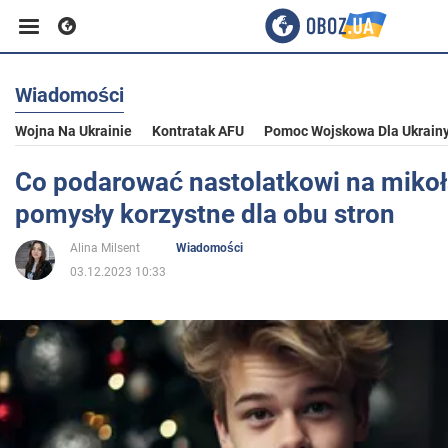
Wiadomości
Biznes
Wojna Na Ukrainie
Kontratak AFU
Pomoc Wojskowa Dla Ukrain
Sport
Co podarować nastolatkowi na mikoła
pomysły korzystne dla obu stron
Rozrywka
Alina Milsent
Wiadomości
03.12.2023 10:33
Życie
Polityka
Społeczeństwo