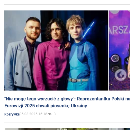
"Nie mogę tego wyrzucić z głowy": Reprezentantka Polski n
Eurowizji 2025 chwali piosenkę Ukrainy
05.03.2025 16:18
3
Rozrywka