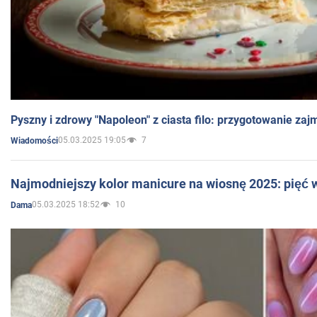
Pyszny i zdrowy "Napoleon" z ciasta filo: przygotowanie zaj
05.03.2025 19:05
7
Wiadomości
Najmodniejszy kolor manicure na wiosnę 2025: pięć
05.03.2025 18:52
10
Dama