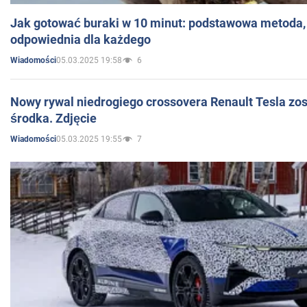
Jak gotować buraki w 10 minut: podstawowa metoda, 
odpowiednia dla każdego
05.03.2025 19:58
6
Wiadomości
Nowy rywal niedrogiego crossovera Renault Tesla zo
środka. Zdjęcie
05.03.2025 19:55
7
Wiadomości