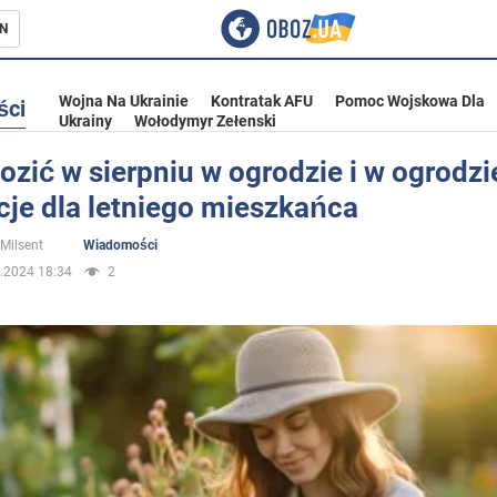
N
Wojna Na Ukrainie
Kontratak AFU
Pomoc Wojskowa Dla
ści
Ukrainy
Wołodymyr Zełenski
zić w sierpniu w ogrodzie i w ogrodzi
cje dla letniego mieszkańca
ka
 Milsent
Wiadomości
.2024 18:34
2
eństwo
a Ukrainie