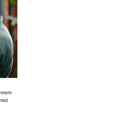
system
nież