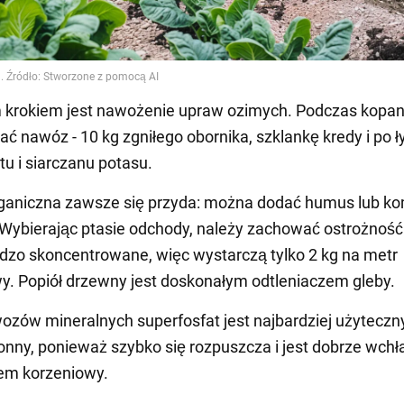
 krokiem jest nawożenie upraw ozimych. Podczas kopan
ać nawóz - 10 kg zgniłego obornika, szklankę kredy i po ł
tu i siarczanu potasu.
rganiczna zawsze się przyda: można dodać humus lub k
 Wybierając ptasie odchody, należy zachować ostrożność 
dzo skoncentrowane, więc wystarczą tylko 2 kg na metr
. Popiół drzewny jest doskonałym odtleniaczem gleby.
zów mineralnych superfosfat jest najbardziej użyteczny
nny, ponieważ szybko się rozpuszcza i jest dobrze wchł
em korzeniowy.