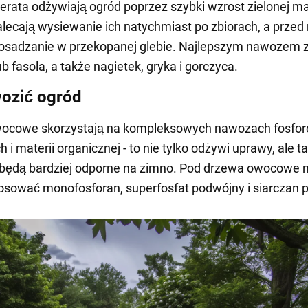
derata odżywiają ogród poprzez szybki wzrost zielonej m
alecają wysiewanie ich natychmiast po zbiorach, a prze
 osadzanie w przekopanej glebie. Najlepszym nawozem 
b fasola, a także nagietek, gryka i gorczyca.
ozić ogród
ocowe skorzystają na kompleksowych nawozach fosfor
i materii organicznej - to nie tylko odżywi uprawy, ale t
e będą bardziej odporne na zimno. Pod drzewa owocowe
osować monofosforan, superfosfat podwójny i siarczan 