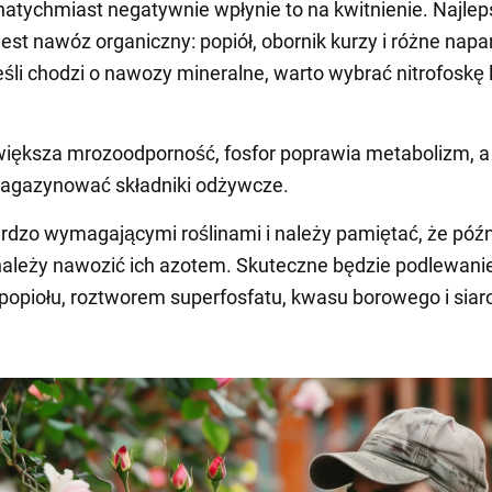
atychmiast negatywnie wpłynie to na kwitnienie. Najle
st nawóz organiczny: popiół, obornik kurzy i różne napa
eśli chodzi o nawozy mineralne, warto wybrać nitrofoskę 
iększa mrozoodporność, fosfor poprawia metabolizm, a
gazynować składniki odżywcze.
rdzo wymagającymi roślinami i należy pamiętać, że pó
należy nawozić ich azotem. Skuteczne będzie podlewanie
popiołu, roztworem superfosfatu, kwasu borowego i sia