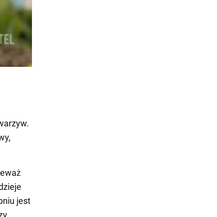
 warzyw.
wy,
ieważ
dzieje
niu jest
zy.