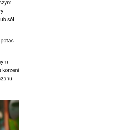
pszym
ry
lub sól
 potas
źnym
 korzeni
rczanu