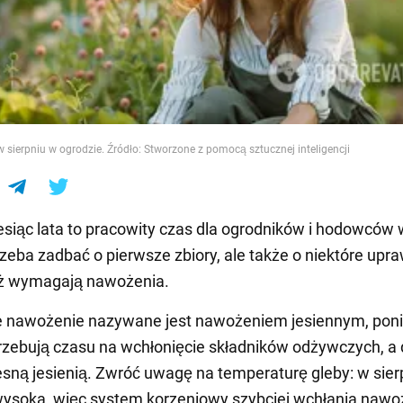
e
sierpniu w ogrodzie. Źródło: Stworzone z pomocą sztucznej inteligencji
esiąc lata to pracowity czas dla ogrodników i hodowców
trzeba zadbać o pierwsze zbiory, ale także o niektóre upra
ąż wymagają nawożenia.
e nawożenie nazywane jest nawożeniem jesiennym, pon
trzebują czasu na wchłonięcie składników odżywczych, a 
esną jesienią. Zwróć uwagę na temperaturę gleby: w sierp
ysoka, więc system korzeniowy szybciej wchłania nawo