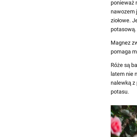
ponieważ n
nawozem je
ziołowe. J
potasową.
Magnez zw
pomaga ma
Róże są ba
latem nie 
nalewką z 
potasu.