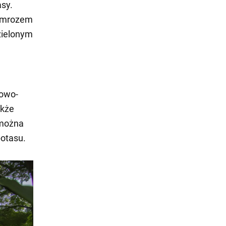
asy.
d mrozem
zielonym
owo-
akże
 można
potasu.