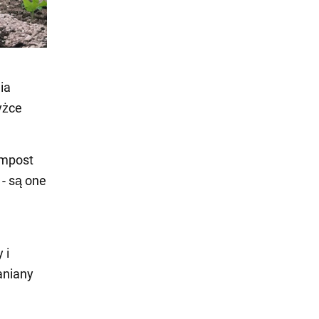
ia
yżce
ompost
- są one
 i
aniany