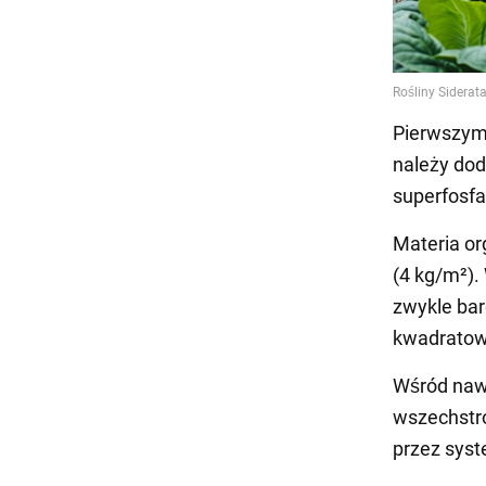
Pierwszym
należy dod
superfosfa
Materia o
(4 kg/m²).
zwykle bar
kwadratowy
Wśród nawo
wszechstro
przez syst