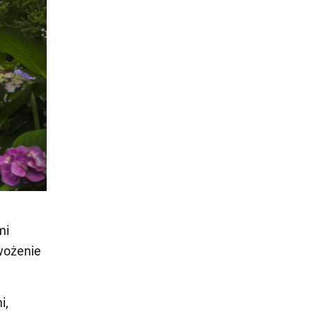
mi
wożenie
i,