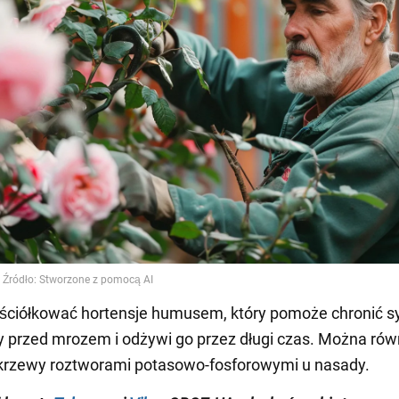
t ściółkować hortensje humusem, który pomoże chronić 
 przed mrozem i odżywi go przez długi czas. Można rów
krzewy roztworami potasowo-fosforowymi u nasady.