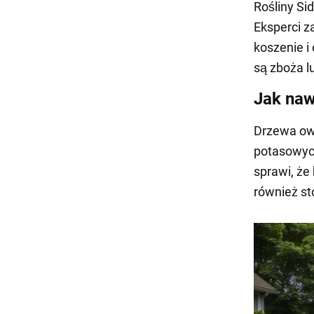
Rośliny Si
Eksperci z
koszenie i
są zboża lu
Jak naw
Drzewa ow
potasowych 
sprawi, ż
również st