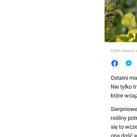
Jedzeni
Czym nawozić w 
Ostatni mi
Nie tylko 
które wci
Sierpniow
rośliny po
się to wcz
ona dość w