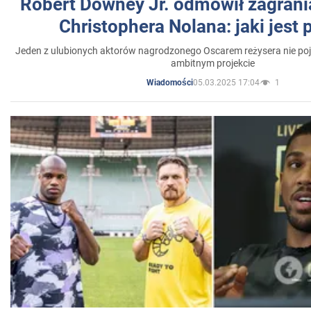
Robert Downey Jr. odmówił zagrani
Christophera Nolana: jaki jest
Jeden z ulubionych aktorów nagrodzonego Oscarem reżysera nie poja
ambitnym projekcie
05.03.2025 17:04
1
Wiadomości