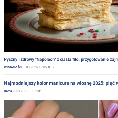
Pyszny i zdrowy "Napoleon" z ciasta filo: przygotowanie zaj
05.03.2025 19:05
7
Wiadomości
Najmodniejszy kolor manicure na wiosnę 2025: pięć
05.03.2025 18:52
10
Dama