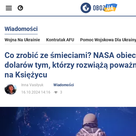
Wiadomości
Biznes
Wojna Na Ukrainie
Kontratak AFU
Pomoc Wojskowa Dla Ukrain
Sport
Co zrobić ze śmieciami? NASA obiec
dolarów tym, którzy rozwiążą poważ
Rozrywka
na Księżycu
Inna Vasilyuk
Wiadomości
Życie
16.10.2024 14:16
3
Polityka
Społeczeństwo