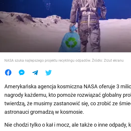
Wojna na Ukrainie
Świat
Jedzenie
NASA szuka najlepszego projektu recyklingu odpadów. Źródło: Zrzut ekranu
Amerykańska agencja kosmiczna NASA oferuje 3 mili
nagrody każdemu, kto pomoże rozwiązać globalny pr
twierdzą, że musimy zastanowić się, co zrobić ze śmie
astronauci gromadzą w kosmosie.
Nie chodzi tylko o kał i mocz, ale także o inne odpady,