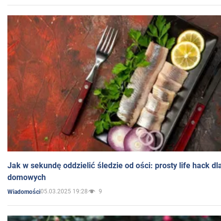
Jak w sekundę oddzielić śledzie od ości: prosty life hack d
domowych
05.03.2025 19:28
9
Wiadomości