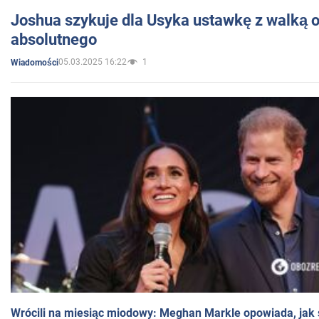
Joshua szykuje dla Usyka ustawkę z walką o 
absolutnego
05.03.2025 16:22
1
Wiadomości
Wrócili na miesiąc miodowy: Meghan Markle opowiada, jak s