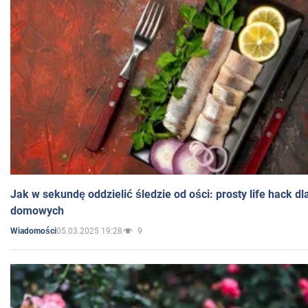
Jak w sekundę oddzielić śledzie od ości: prosty life hack d
domowych
05.03.2025 19:28
9
Wiadomości