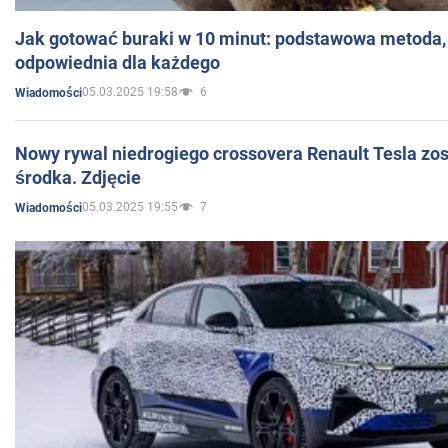
Jak gotować buraki w 10 minut: podstawowa metoda, 
odpowiednia dla każdego
05.03.2025 19:58
6
Wiadomości
Nowy rywal niedrogiego crossovera Renault Tesla zo
środka. Zdjęcie
05.03.2025 19:55
7
Wiadomości