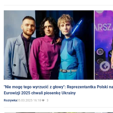
"Nie mogę tego wyrzucić z głowy": Reprezentantka Polski n
Eurowizji 2025 chwali piosenkę Ukrainy
05.03.2025 16:18
3
Rozrywka