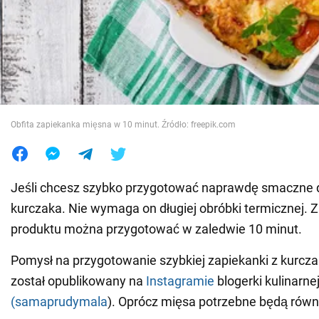
Wojna na Ukrainie
Świat
Jedzenie
Obfita zapiekanka mięsna w 10 minut. Źródło: freepik.com
Jeśli chcesz szybko przygotować naprawdę smaczne da
kurczaka. Nie wymaga on długiej obróbki termicznej. 
produktu można przygotować w zaledwie 10 minut.
Pomysł na przygotowanie szybkiej zapiekanki z kurcz
został opublikowany na
Instagramie
blogerki kulinarne
(samaprudymala
). Oprócz mięsa potrzebne będą równi