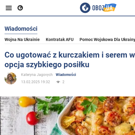
Wiadomości
Biznes
Wojna Na Ukrainie
Kontratak AFU
Pomoc Wojskowa Dla Ukrain
Sport
Co ugotować z kurczakiem i serem w
opcja szybkiego posiłku
Rozrywka
Kateryna Jagovych
Wiadomości
13.02.2025 19:32
2
Życie
Polityka
Społeczeństwo