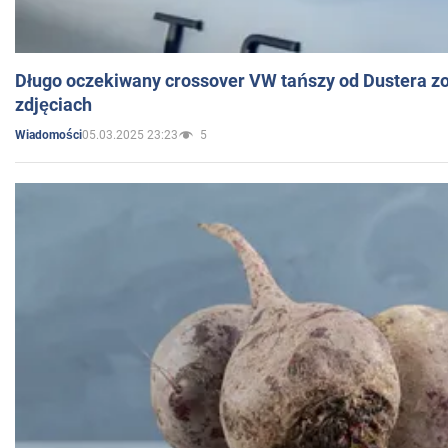
Długo oczekiwany crossover VW tańszy od Dustera zo
zdjęciach
05.03.2025 23:23
5
Wiadomości