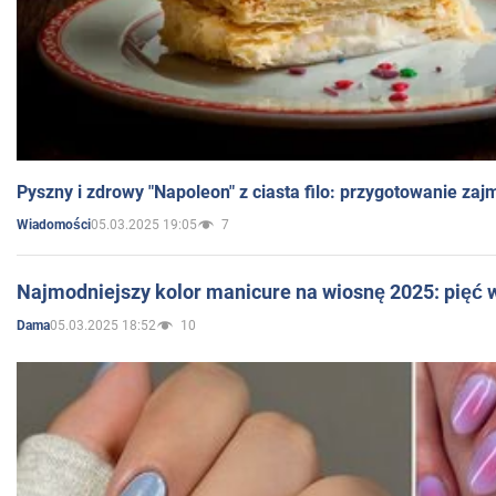
Pyszny i zdrowy "Napoleon" z ciasta filo: przygotowanie zaj
05.03.2025 19:05
7
Wiadomości
Najmodniejszy kolor manicure na wiosnę 2025: pięć
05.03.2025 18:52
10
Dama