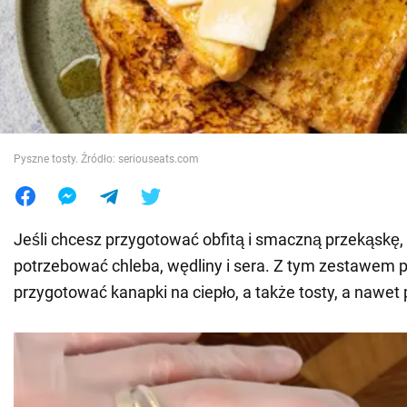
Wojna na Ukrainie
Świat
Jedzenie
Pyszne tosty. Źródło: seriouseats.com
Jeśli chcesz przygotować obfitą i smaczną przekąskę,
potrzebować chleba, wędliny i sera. Z tym zestawem
przygotować kanapki na ciepło, a także tosty, a nawet 