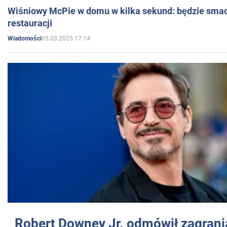
Wiśniowy McPie w domu w kilka sekund: będzie smac
restauracji
05.03.2025 17:14
Wiadomości
Robert Downey Jr. odmówił zagrani