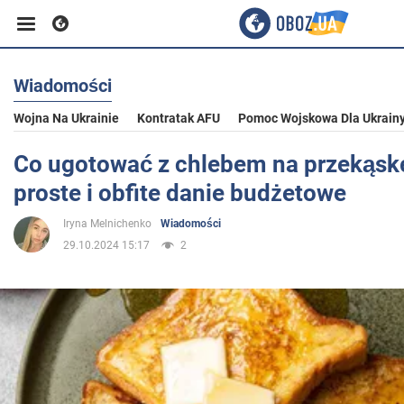
Wiadomości
Biznes
Wojna Na Ukrainie
Kontratak AFU
Pomoc Wojskowa Dla Ukrain
Sport
Co ugotować z chlebem na przekąskę
proste i obfite danie budżetowe
Rozrywka
Iryna Melnichenko
Wiadomości
29.10.2024 15:17
2
Życie
Polityka
Społeczeństwo