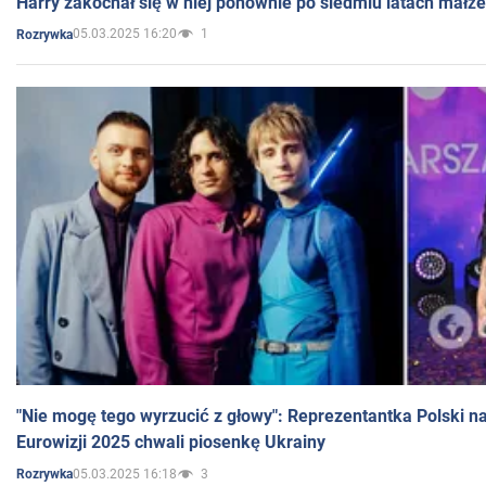
Harry zakochał się w niej ponownie po siedmiu latach małż
05.03.2025 16:20
1
Rozrywka
"Nie mogę tego wyrzucić z głowy": Reprezentantka Polski n
Eurowizji 2025 chwali piosenkę Ukrainy
05.03.2025 16:18
3
Rozrywka