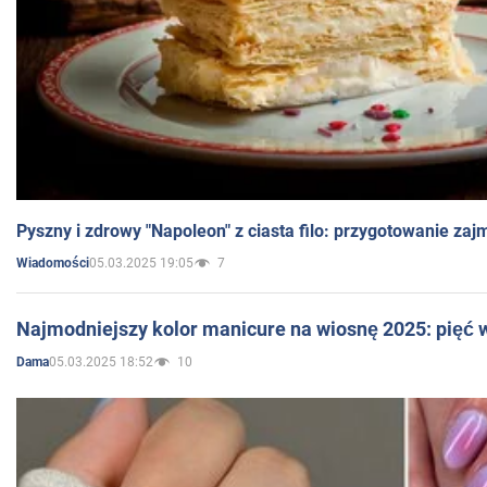
Pyszny i zdrowy "Napoleon" z ciasta filo: przygotowanie zaj
05.03.2025 19:05
7
Wiadomości
Najmodniejszy kolor manicure na wiosnę 2025: pięć
05.03.2025 18:52
10
Dama