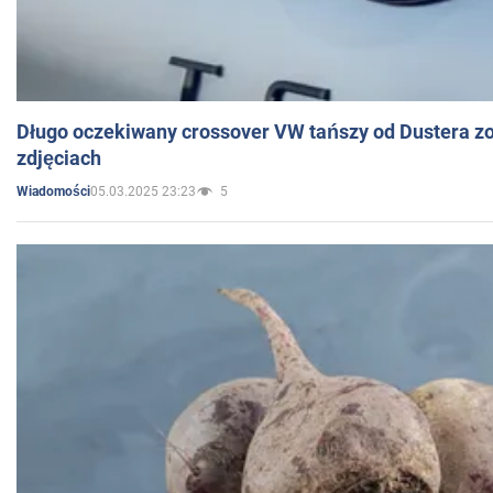
Długo oczekiwany crossover VW tańszy od Dustera zo
zdjęciach
05.03.2025 23:23
5
Wiadomości