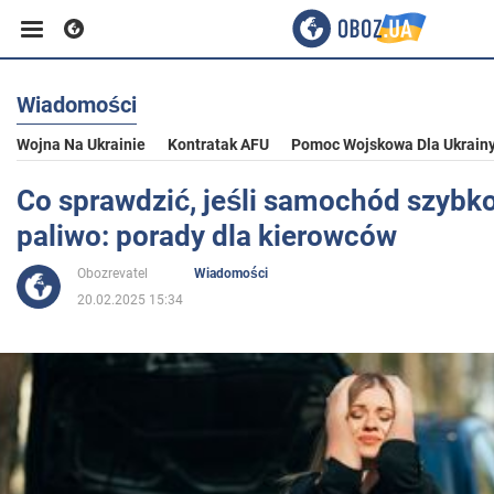
Wiadomości
Biznes
Wojna Na Ukrainie
Kontratak AFU
Pomoc Wojskowa Dla Ukrain
Sport
Co sprawdzić, jeśli samochód szybk
paliwo: porady dla kierowców
Rozrywka
Obozrevatel
Wiadomości
20.02.2025 15:34
Życie
Polityka
Społeczeństwo