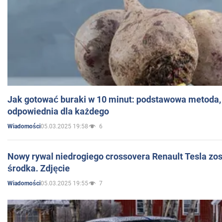
Jak gotować buraki w 10 minut: podstawowa metoda, 
odpowiednia dla każdego
05.03.2025 19:58
6
Wiadomości
Nowy rywal niedrogiego crossovera Renault Tesla zo
środka. Zdjęcie
05.03.2025 19:55
7
Wiadomości