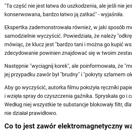
"Ta część nie jest łatwa do uszkodzenia, ale jeśli nie j
konserwowana, bardzo łatwo ją zatkać" - wyjaśniła.
Ekspertka zademonstrowała również, w jaki sposób m
samodzielnie wyczyścić. Powiedziała, że należy "odkręc
mówiąc, że klucz jest "bardzo tani i można go kupić ws
zdecydowanie powinien znajdować się w twoim zesta
Następnie "wyciągnij korek", ale poinformowała, że "m
jej przypadku zawór był "brudny" i "pokryty szlamem o
Aby go wyczyścić, autorka filmu położyła ręczniki pap
i wzięła spray do czyszczenia gaźnika. Spryskała go i c
Według niej wszystkie te substancje blokowały filtr, dla
nie działał prawidłowo.
Co to jest zawór elektromagnetyczny w