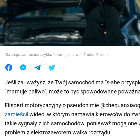
Wojna na Ukrainie
Świat
Jedzenie
Dlaczego samochód szybko "marnuje paliwo". Źródło: Freepik
Jeśli zauważysz, że Twój samochód ma "słabe przyspi
"marnuje paliwo", może to być spowodowane poważną
Ekspert motoryzacyjny o pseudonimie @chequanxiaoq
zamieścił
wideo, w którym namawia kierowców do zwr
takie sygnały z ich samochodów, ponieważ mogą one
problem z elektrozaworem wałka rozrządu.