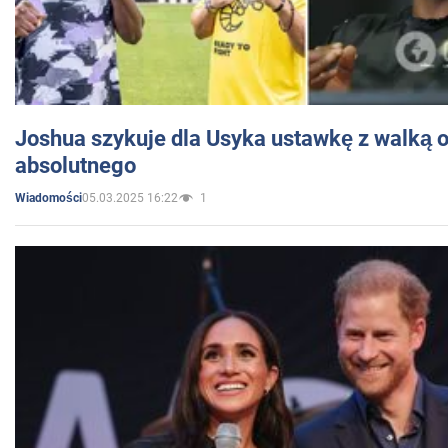
Joshua szykuje dla Usyka ustawkę z walką o 
absolutnego
05.03.2025 16:22
1
Wiadomości