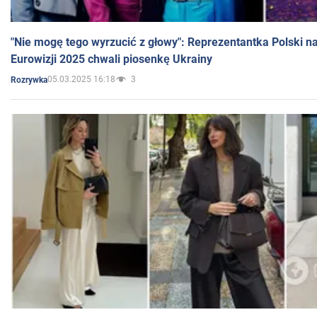
"Nie mogę tego wyrzucić z głowy": Reprezentantka Polski n
Eurowizji 2025 chwali piosenkę Ukrainy
05.03.2025 16:18
3
Rozrywka