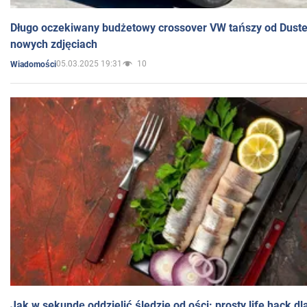
Długo oczekiwany budżetowy crossover VW tańszy od Dust
nowych zdjęciach
05.03.2025 19:31
10
Wiadomości
Jak w sekundę oddzielić śledzie od ości: prosty life hack d