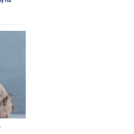
ny na
e