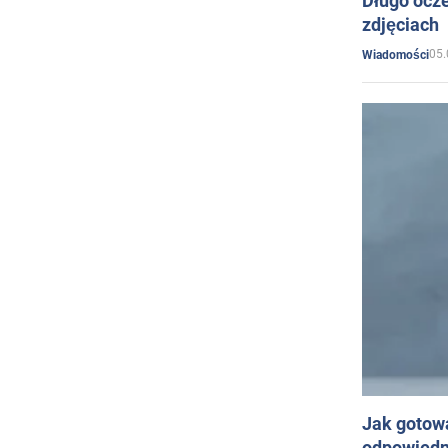
Długo ocz
zdjęciach
05.
Wiadomości
Jak gotow
odpowiedn