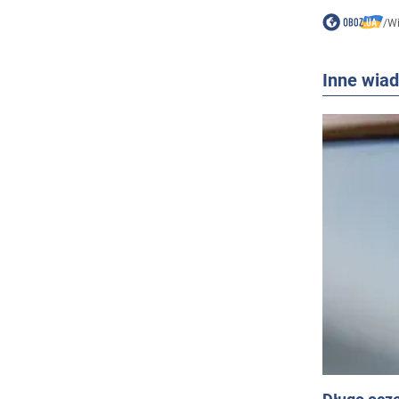
/
W
Inne wia