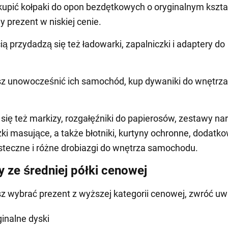
kupić kołpaki do opon bezdętkowych o oryginalnym kształc
y prezent w niskiej cenie.
ą przydadzą się też ładowarki, zapalniczki i adaptery do
sz unowocześnić ich samochód, kup dywaniki do wnętrza
.
się też markizy, rozgałęźniki do papierosów, zestawy na
ki masujące, a także błotniki, kurtyny ochronne, dodatk
steczne i różne drobiazgi do wnętrza samochodu.
y ze średniej półki cenowej
sz wybrać prezent z wyższej kategorii cenowej, zwróć uw
ginalne dyski