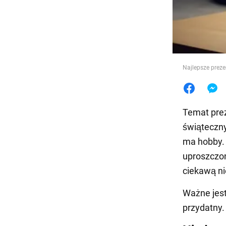
Jedzeni
Najlepsze preze
Temat prez
świąteczny
ma hobby. 
uproszczo
ciekawą n
Ważne jest,
przydatny.