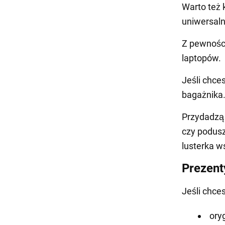
Warto też 
uniwersaln
Z pewności
laptopów.
Jeśli chce
bagażnika
Przydadzą 
czy podusz
lusterka w
Prezent
Jeśli chce
ory