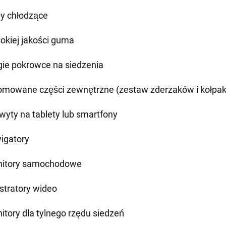
by chłodzące
okiej jakości guma
gie pokrowce na siedzenia
omowane części zewnętrzne (zestaw zderzaków i kołpa
wyty na tablety lub smartfony
igatory
itory samochodowe
estratory wideo
itory dla tylnego rzędu siedzeń