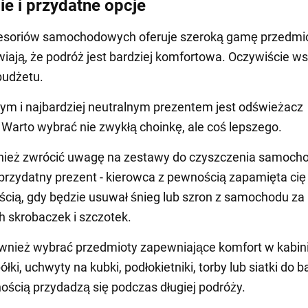
ie i przydatne opcje
esoriów samochodowych oferuje szeroką gamę przedmi
wiają, że podróż jest bardziej komfortowa. Oczywiście w
budżetu.
ym i najbardziej neutralnym prezentem jest odświeżacz
 Warto wybrać nie zwykłą choinkę, ale coś lepszego.
nież zwrócić uwagę na zestawy do czyszczenia samocho
przydatny prezent - kierowca z pewnością zapamięta cię
cią, gdy będzie usuwał śnieg lub szron z samochodu z
h skrobaczek i szczotek.
nież wybrać przedmioty zapewniające komfort w kabini
ółki, uchwyty na kubki, podłokietniki, torby lub siatki do 
nością przydadzą się podczas długiej podróży.