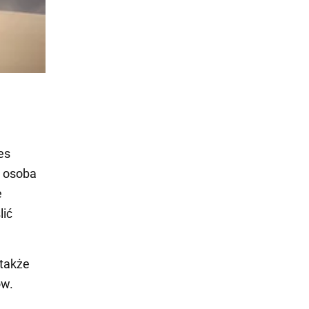
es
a osoba
e
lić
 także
ów.