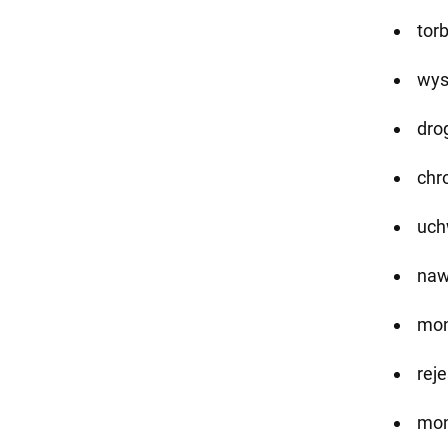
tor
wys
dro
chr
uch
naw
mon
rej
mon