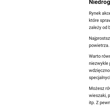
Niedrog
Rynek akc
które spra
zależy od 
Najprostsz
powietrza.
Warto rów
niezwykle 
wdzięcznoś
specjalnyc
Możesz rów
wieszaki, p
itp. Z pew