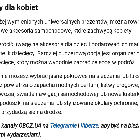
y dla kobiet
żej wymienionych uniwersalnych prezentów, można rów
awe akcesoria samochodowe, które zachwycą kobiety.
ócić uwagę na akcesoria dla dzieci i podarować ich ma
telik dziecięcy. Bardziej budżetową opcją jest organizer 
ecięce, który można wygodnie zabrać ze sobą w podróż.
nie możesz wybrać jasne pokrowce na siedzenia lub lu
 powietrza o zapachu modnych perfum, listwy progowe,
dwozia, światła nawigacji samochodowej lub nowe luster
poduszki na siedzenia lub stylizowane okulary ochronne, 
przydadzą się na drodze.
j kanały OBOZ.UA na
Telegramie
i
Viberze
, aby być na bie
mi wydarzeniami.