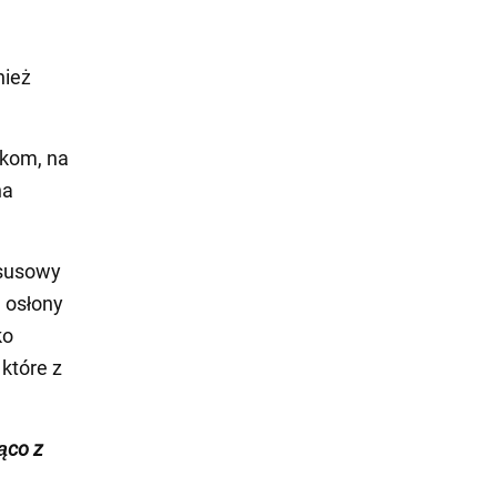
nież
tkom, na
na
ksusowy
 osłony
ko
które z
żąco z