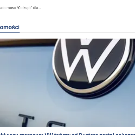
iadomości
/
Co kupić dla...
domości