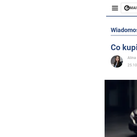
MAI
Biznes
Wiadomo
Sport
Co kupi
Rozryw
Alina
25.10
Życie
Polityka
Społecz
Wojna n
Świat