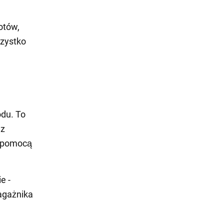
otów,
szystko
du. To
 z
a pomocą
e -
bagażnika