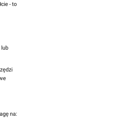
ie - to
 lub
rzędzi
owe
agę na: