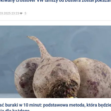
ekiwany crossover VW tańszy od Dustera został pokaza
03.2025 23:23
5
ać buraki w 10 minut: podstawowa metoda, która będzi
ia dla każdego