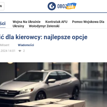
N
Wojna Na Ukrainie
Kontratak AFU
Pomoc Wojskowa Dla
ści
Ukrainy
Wołodymyr Zełenski
ć dla kierowcy: najlepsze opcje
ka
 Milsent
Wiadomości
.2024 14:01
2
eństwo
a Ukrainie