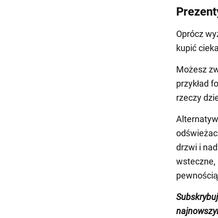
Prezent
Oprócz wy
kupić ciek
Możesz zwr
przykład fo
rzeczy dzi
Alternatyw
odświeżacz
drzwi i na
wsteczne, 
pewnością 
Subskrybu
najnowszy