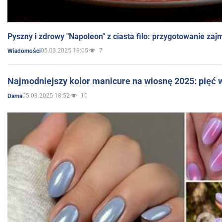
Pyszny i zdrowy "Napoleon" z ciasta filo: przygotowanie zaj
05.03.2025 19:05
7
Wiadomości
Najmodniejszy kolor manicure na wiosnę 2025: pięć
05.03.2025 18:52
10
Dama