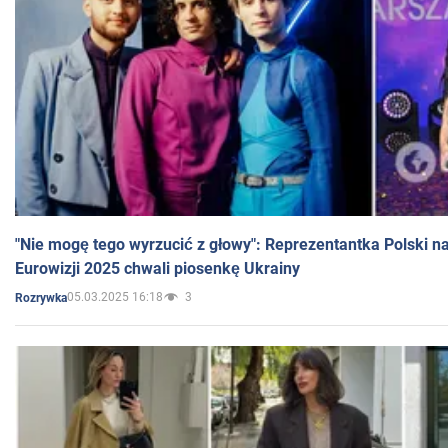
"Nie mogę tego wyrzucić z głowy": Reprezentantka Polski n
Eurowizji 2025 chwali piosenkę Ukrainy
05.03.2025 16:18
3
Rozrywka