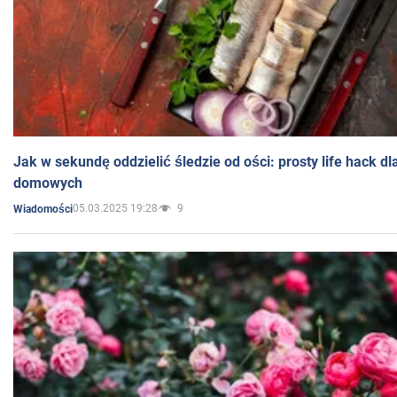
Jak w sekundę oddzielić śledzie od ości: prosty life hack d
domowych
05.03.2025 19:28
9
Wiadomości