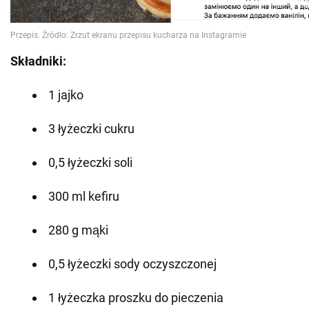
Składniki:
1 jajko
3 łyżeczki cukru
0,5 łyżeczki soli
300 ml kefiru
280 g mąki
0,5 łyżeczki sody oczyszczonej
1 łyżeczka proszku do pieczenia