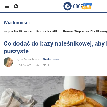
Wiadomości
Biznes
Wojna Na Ukrainie
Kontratak AFU
Pomoc Wojskowa Dla Ukrain
Sport
Co dodać do bazy naleśnikowej, aby 
puszyste
Rozrywka
Iryna Melnichenko
Wiadomości
27.12.2024 11:37
1
Życie
Polityka
Społeczeństwo