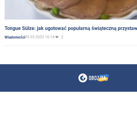
Tongue Sülze: jak ugotować popularną świąteczną przysta
05.03.2025 16:14
2
Wiadomości