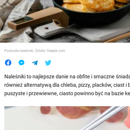
Wojna na Ukrainie
Świat
Jedzenie
Puszyste naleśniki. Źródło: freepik.com
Naleśniki to najlepsze danie na obfite i smaczne śnia
również alternatywą dla chleba, pizzy, placków, ciast i 
puszyste i przewiewne, ciasto powinno być na bazie ke