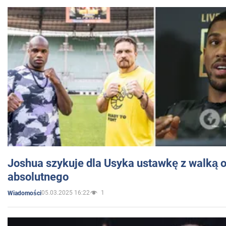
Joshua szykuje dla Usyka ustawkę z walką o 
absolutnego
05.03.2025 16:22
1
Wiadomości