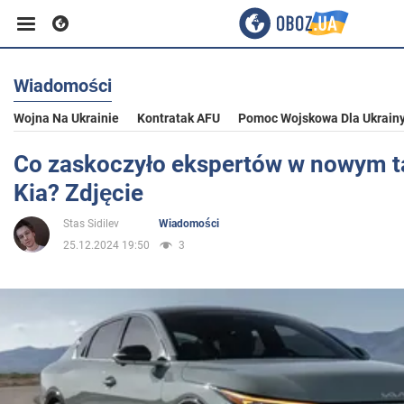
Wiadomości
Biznes
Wojna Na Ukrainie
Kontratak AFU
Pomoc Wojskowa Dla Ukrain
Sport
Co zaskoczyło ekspertów w nowym 
Kia? Zdjęcie
Rozrywka
Stas Sidilev
Wiadomości
25.12.2024 19:50
3
Życie
Polityka
Społeczeństwo