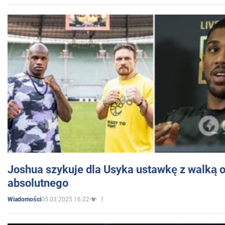
Joshua szykuje dla Usyka ustawkę z walką o 
absolutnego
05.03.2025 16:22
1
Wiadomości