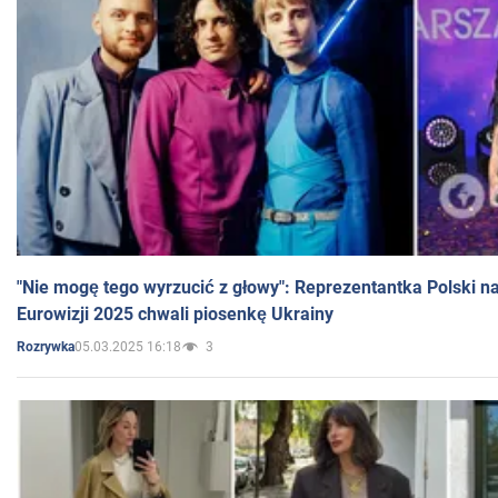
"Nie mogę tego wyrzucić z głowy": Reprezentantka Polski n
Eurowizji 2025 chwali piosenkę Ukrainy
05.03.2025 16:18
3
Rozrywka