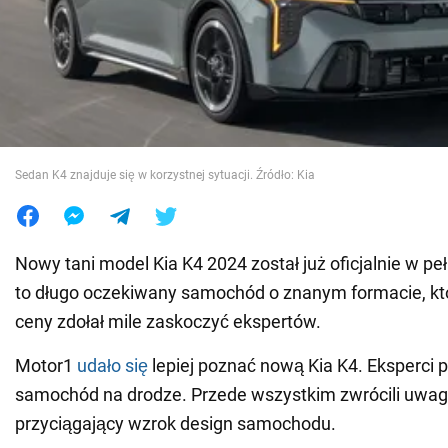
Wojna na Ukrainie
Świat
Jedzenie
Sedan K4 znajduje się w korzystnej sytuacji. Źródło: Kia
Nowy tani model Kia K4 2024 został już oficjalnie w peł
to długo oczekiwany samochód o znanym formacie, kt
ceny zdołał mile zaskoczyć ekspertów.
Motor1
udało się
lepiej poznać nową Kia K4. Eksperci 
samochód na drodze. Przede wszystkim zwrócili uwag
przyciągający wzrok design samochodu.