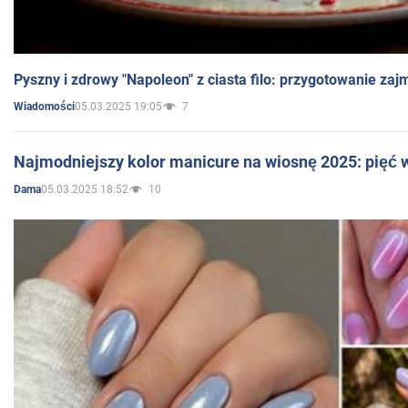
Pyszny i zdrowy "Napoleon" z ciasta filo: przygotowanie zaj
05.03.2025 19:05
7
Wiadomości
Najmodniejszy kolor manicure na wiosnę 2025: pięć
05.03.2025 18:52
10
Dama