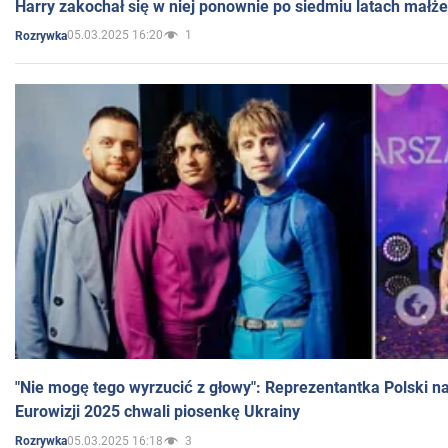
Harry zakochał się w niej ponownie po siedmiu latach małż
05.03.2025 16:20
1
Rozrywka
"Nie mogę tego wyrzucić z głowy": Reprezentantka Polski n
Eurowizji 2025 chwali piosenkę Ukrainy
05.03.2025 16:18
3
Rozrywka