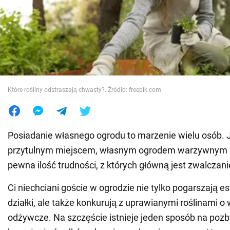
Wojna na Ukrainie
Świat
Jedzenie
Które rośliny odstraszają chwasty?. Źródło: freepik.com
Posiadanie własnego ogrodu to marzenie wielu osób. 
przytulnym miejscem, własnym ogrodem warzywnym it
pewna ilość trudności, z których główną jest zwalczan
Ci niechciani goście w ogrodzie nie tylko pogarszają e
działki, ale także konkurują z uprawianymi roślinami o w
odżywcze. Na szczęście istnieje jeden sposób na pozb