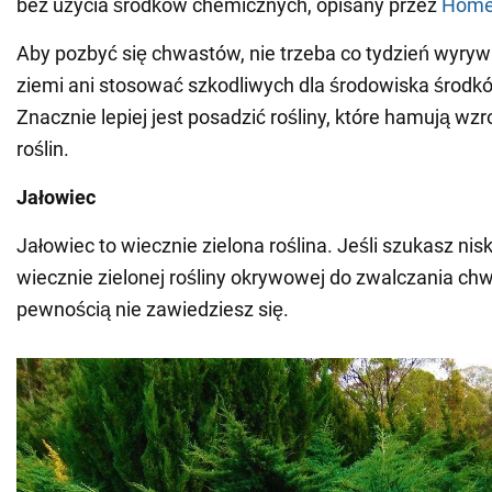
bez użycia środków chemicznych, opisany przez
Home
Aby pozbyć się chwastów, nie trzeba co tydzień wyryw
ziemi ani stosować szkodliwych dla środowiska środ
Znacznie lepiej jest posadzić rośliny, które hamują wz
roślin.
Jałowiec
Jałowiec to wiecznie zielona roślina. Jeśli szukasz nis
wiecznie zielonej rośliny okrywowej do zwalczania ch
pewnością nie zawiedziesz się.