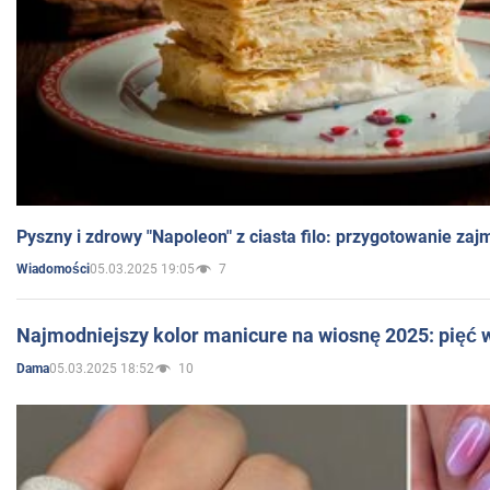
Pyszny i zdrowy "Napoleon" z ciasta filo: przygotowanie zaj
05.03.2025 19:05
7
Wiadomości
Najmodniejszy kolor manicure na wiosnę 2025: pięć
05.03.2025 18:52
10
Dama