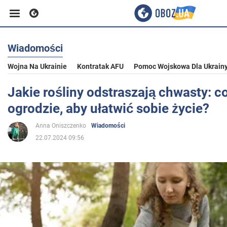
Wiadomości
Biznes
Wojna Na Ukrainie
Kontratak AFU
Pomoc Wojskowa Dla Ukrain
Sport
Jakie rośliny odstraszają chwasty: c
ogrodzie, aby ułatwić sobie życie?
Rozrywka
Anna Oniszczenko
Wiadomości
22.07.2024 09:56
Życie
Polityka
Społeczeństwo