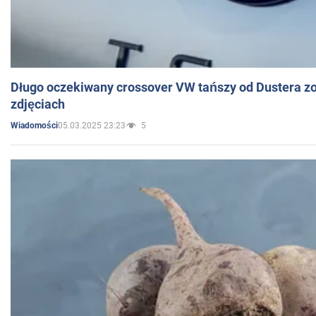
Długo oczekiwany crossover VW tańszy od Dustera zo
zdjęciach
05.03.2025 23:23
5
Wiadomości