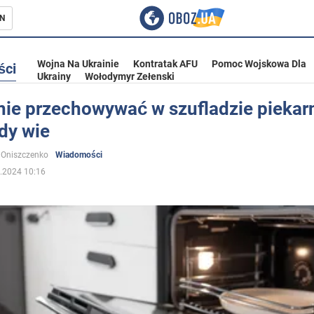
N
Wojna Na Ukrainie
Kontratak AFU
Pomoc Wojskowa Dla
ści
Ukrainy
Wołodymyr Zełenski
nie przechowywać w szufladzie piekarn
dy wie
ka
 Oniszczenko
Wiadomości
.2024 10:16
eństwo
a Ukrainie