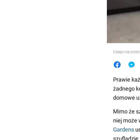
Jedzeni
Czego nie przec
Prawie każ
żadnego ko
domowe uż
Mimo że sz
niej może 
Gardens
ud
szufladzie.