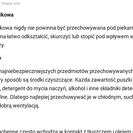
tikowa
tikowa nigdy nie powinna być przechowywana pod piekar
na łatwo odkształcić, skurczyć lub stopić pod wpływem 
y.
y
najniebezpieczniejszych przedmiotów przechowywanyc
y sposób są środki czyszczące. Każda zawartość puszki
 detergent do mycia naczyń, alkohol i inne składniki det
lne. Dlatego najlepiej przechowywać je w chłodnym, su
dobrą wentylacją.
uchenne często wchodzą w kontakt z tłuszczem i olejem