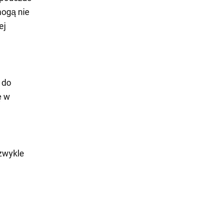
mogą nie
ej
 do
ę w
zwykle