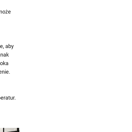
 może
e, aby
dnak
soka
enie.
eratur.