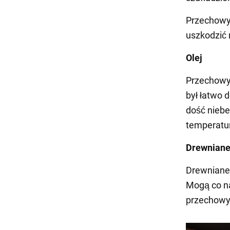
Przechowyw
uszkodzić
Olej
Przechowyw
był łatwo 
dość niebe
temperatur
Drewniane
Drewniane 
Mogą co na
przechowy