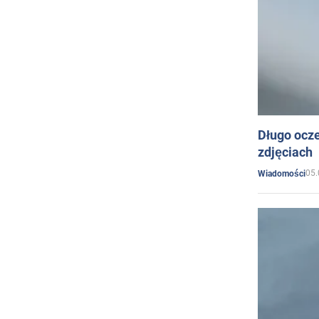
Długo ocz
zdjęciach
05.
Wiadomości