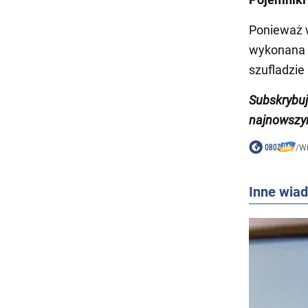
Ponieważ 
wykonana 
szufladzie 
Subskrybu
najnowszy
/
W
Inne wia