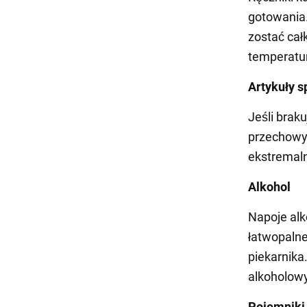
gotowania.
zostać cał
temperatur
Artykuły 
Jeśli brak
przechowyw
ekstremal
Alkohol
Napoje alk
łatwopalne
piekarnik
alkoholow
Pojemniki