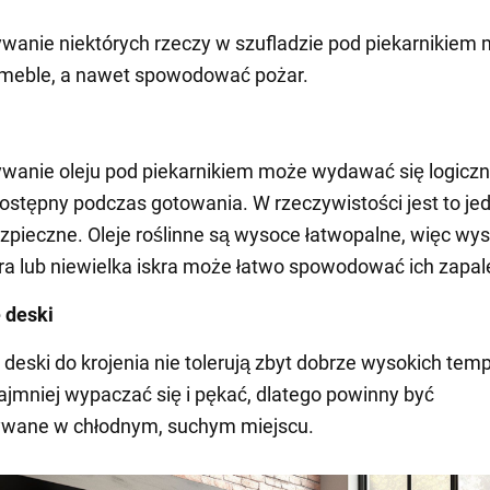
anie niektórych rzeczy w szufladzie pod piekarnikiem
 meble, a nawet spowodować pożar.
anie oleju pod piekarnikiem może wydawać się logiczn
dostępny podczas gotowania. W rzeczywistości jest to je
zpieczne. Oleje roślinne są wysoce łatwopalne, więc wy
a lub niewielka iskra może łatwo spowodować ich zapal
 deski
deski do krojenia nie tolerują zbyt dobrze wysokich temp
jmniej wypaczać się i pękać, dlatego powinny być
wane w chłodnym, suchym miejscu.