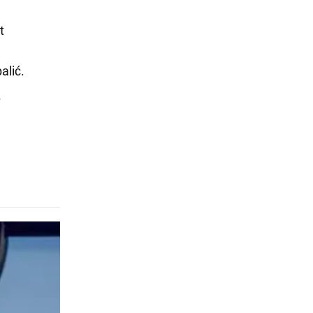
t
alić.