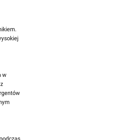
nikiem.
wysokiej
h w
 z
ergentów
chym
 podczas