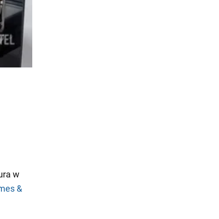
ura w
mes &