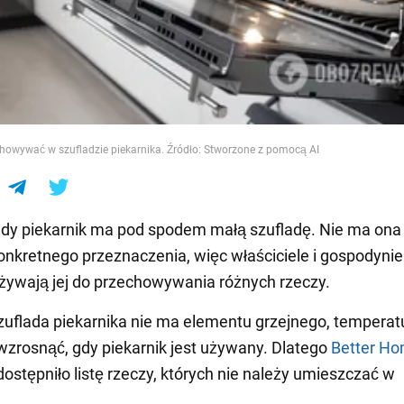
e
howywać w szufladzie piekarnika. Źródło: Stworzone z pomocą AI
dy piekarnik ma pod spodem małą szufladę. Nie ma ona
nkretnego przeznaczenia, więc właściciele i gospodynie
ywają jej do przechowywania różnych rzeczy.
uflada piekarnika nie ma elementu grzejnego, temperat
wzrosnąć, gdy piekarnik jest używany. Dlatego
Better Ho
ostępniło listę rzeczy, których nie należy umieszczać w