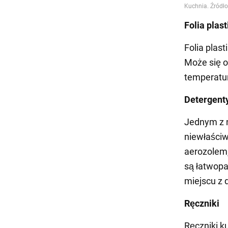
Folia plas
Folia plas
Może się o
temperatur
Detergent
Jednym z 
niewłaściw
aerozolem,
są łatwopa
miejscu z 
Ręczniki
Ręczniki k