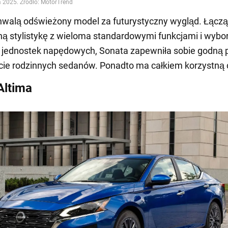
hwalą odświeżony model za futurystyczny wygląd. Łącz
ą stylistykę z wieloma standardowymi funkcjami i wyb
 jednostek napędowych, Sonata zapewniła sobie godną 
ie rodzinnych sedanów. Ponadto ma całkiem korzystną 
Altima