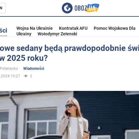
N
Wojna Na Ukrainie
Kontratak AFU
Pomoc Wojskowa Dla
ści
Ukrainy
Wołodymyr Zełenski
nowe sedany będą prawdopodobnie św
 w 2025 roku?
ka
 Poterianko
Wiadomości
.2024 10:27
2
eństwo
a Ukrainie