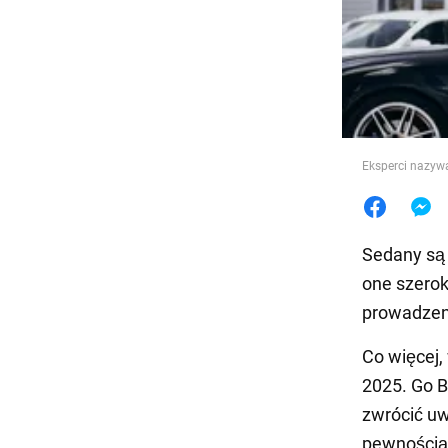
Jedzeni
Eksperci nazywa
Sedany są 
one szerok
prowadzen
Co więcej,
2025. Go 
zwrócić uw
pewnością 