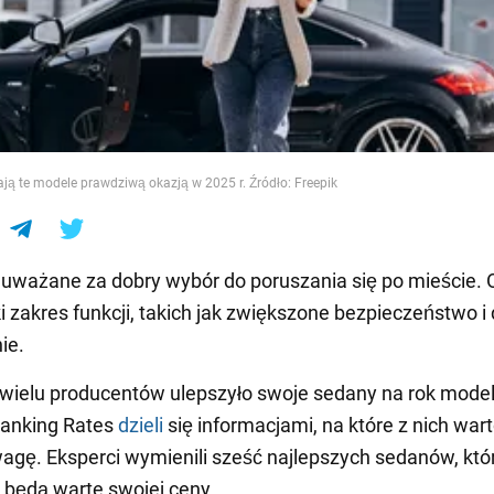
e
ją te modele prawdziwą okazją w 2025 r. Źródło: Freepik
uważane za dobry wybór do poruszania się po mieście. 
i zakres funkcji, takich jak zwiększone bezpieczeństwo i
ie.
 wielu producentów ulepszyło swoje sedany na rok mod
Banking Rates
dzieli
się informacjami, na które z nich war
agę. Eksperci wymienili sześć najlepszych sedanów, któ
będą warte swojej ceny.