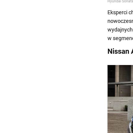
Eksperci c
nowoczesn
wydajnych
w segmenc
Nissan 