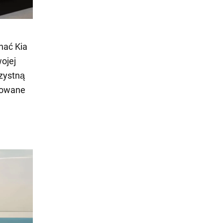
nać Kia
ojej
rzystną
sowane