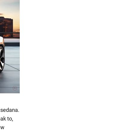
 sedana.
ak to,
 w