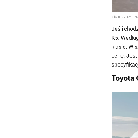
Jeśli chod
K5. Według
klasie. W 
cenę. Jes
specyfikac
Toyota