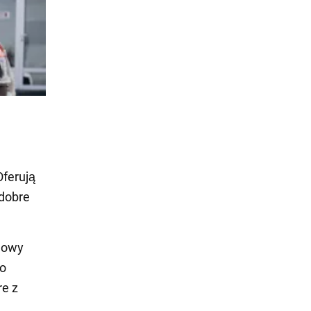
Oferują
 dobre
elowy
to
re z