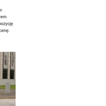
ąc
orem
pozycję
cenę.