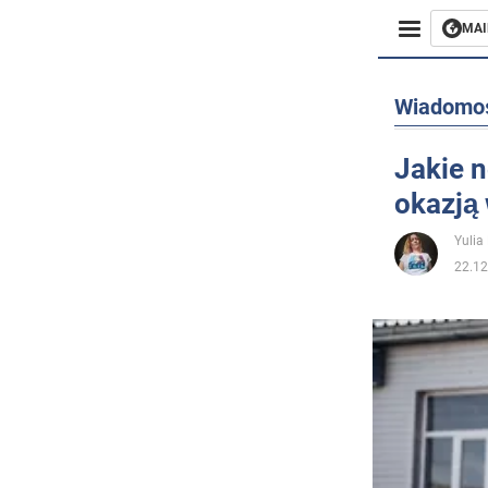
MAI
Biznes
Wiadomo
Sport
Jakie 
okazją
Rozryw
Yulia
Życie
22.12
Polityka
Społecz
Wojna n
Świat