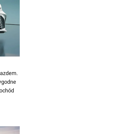
jazdem.
wygodne
mochód