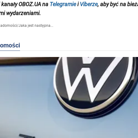
j kanały OBOZ.UA na
Telegramie
i
Viberze
, aby być na bie
mi wydarzeniami.
iadomości
/
Jaka jest następna...
domości