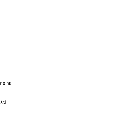
one na
ści.