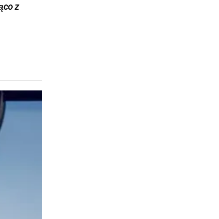
żąco z