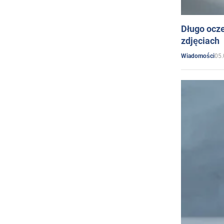
Długo ocz
zdjęciach
05.
Wiadomości