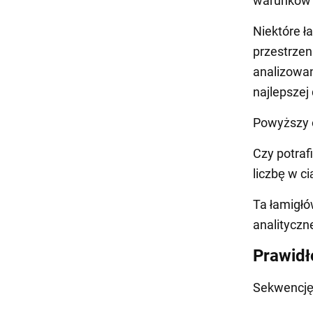
warunków z
Niektóre ł
przestrzen
analizowan
najlepszej 
Powyższy o
Czy potraf
liczbę w c
Ta łamigłó
analityczn
Prawidł
Sekwencję 