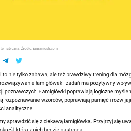
e
ematyczna. Źródło: jagranjosh.com
 to nie tylko zabawa, ale też prawdziwy trening dla móz
 rozwiązywanie łamigłówek i zadań ma pozytywny wpływ
cji poznawczych. Łamigłówki poprawiają logiczne myślen
ą rozpoznawanie wzorców, poprawiają pamięć i rozwijaj
ci analityczne.
y sprawdzić się z ciekawą łamigłówką. Przyjrzyj się uw
 określ, która z nich będzie następna.