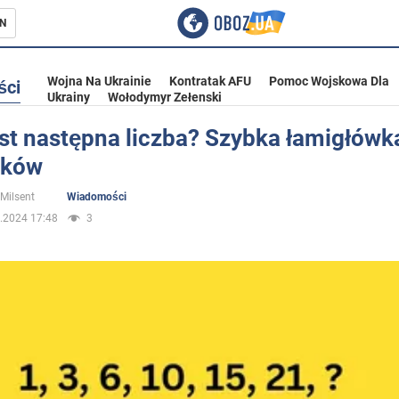
N
Wojna Na Ukrainie
Kontratak AFU
Pomoc Wojskowa Dla
ści
Ukrainy
Wołodymyr Zełenski
st następna liczba? Szybka łamigłówk
aków
ka
 Milsent
Wiadomości
.2024 17:48
3
eństwo
a Ukrainie