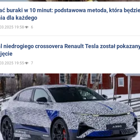
ać buraki w 10 minut: podstawowa metoda, która będzi
ia dla każdego
03.2025 19:58
6
 niedrogiego crossovera Renault Tesla został pokazan
jęcie
03.2025 19:55
7