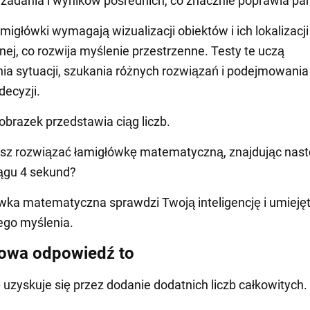
adania i wyników pośrednich, co znacznie poprawia pa
amigłówki wymagają wizualizacji obiektów i ich lokalizacji
nej, co rozwija myślenie przestrzenne. Testy te uczą
ia sytuacji, szukania różnych rozwiązań i podejmowania
decyzji.
brazek przedstawia ciąg liczb.
isz rozwiązać łamigłówkę matematyczną, znajdując nas
iągu 4 sekund?
wka matematyczna sprawdzi Twoją inteligencję i umieję
ego myślenia.
owa odpowiedź to
uzyskuje się przez dodanie dodatnich liczb całkowitych.