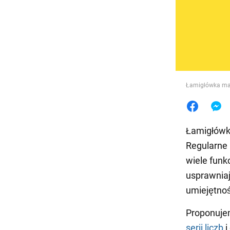
Jedzeni
Łamigłówka mat
Łamigłówki
Regularne
wiele funk
usprawniaj
umiejętnoś
Proponujem
serii liczb
i