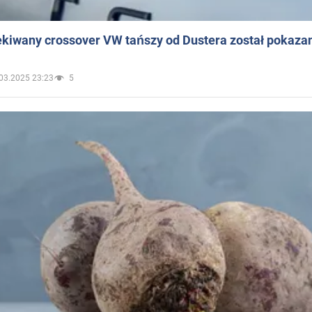
ekiwany crossover VW tańszy od Dustera został pokaza
03.2025 23:23
5