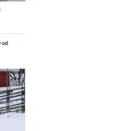
e
y od