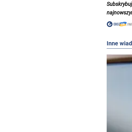
Subskrybu
najnowszy
/
W
Inne wia