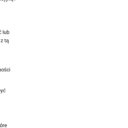
 lub
z tą
ności
być
tóre