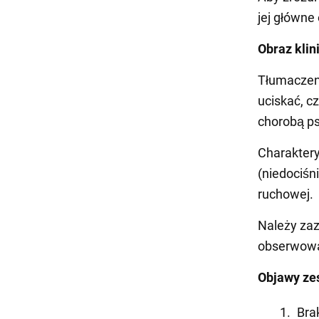
jej główne
Obraz klin
Tłumaczeni
uciskać, c
chorobą ps
Charaktery
(niedociśn
ruchowej.
Należy zaz
obserwowan
Objawy ze
Bra