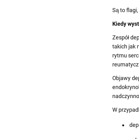
Są to flag
Kiedy wyst
Zespół de
takich jak
rytmu serc
reumatyczn
Objawy de
endokrynol
nadczynnoś
W przypad
dep