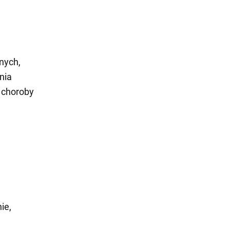
nych,
nia
 choroby
ie,