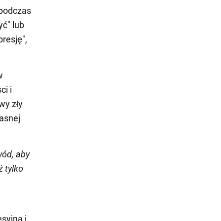
 podczas
ć" lub
resję",
w
ci i
wy zły
asnej
wód, aby
 tylko
syjną i