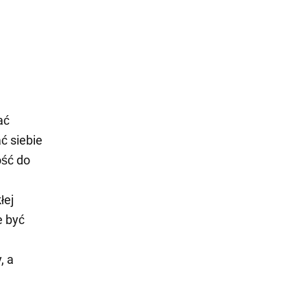
ać
ć siebie
ość do
łej
e być
, a