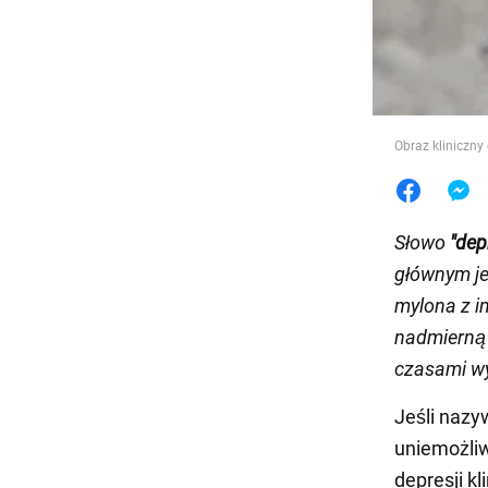
Jedzeni
Obraz kliniczny
Słowo
"dep
głównym je
mylona z i
nadmierną 
czasami wy
Jeśli nazy
uniemożliw
depresji k