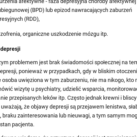
urzenia afektywne - faza depresyjna choroby afektywnej
biegunowej (BPD) lub epizod nawracających zaburzeń
resyjnych (RDD),
izofrenia, organiczne uszkodzenie mózgu itp.
depresji
żym problemem jest brak świadomości społecznej na te
presji, ponieważ w przypadkach, gdy w bliskim otoczen
ę osoba uwięziona w tym zaburzeniu, nie ma nikogo, kto
ówić wizytę u psychiatry, udzielić wsparcia, monitorowa
ie przepisanych leków itp. Często jednak krewni i bliscy
e uważają, że objawy depresji są przejawem lenistwa, sł
, braku zainteresowania lub nieuwagi, a tym samym mo
stan pacjenta.