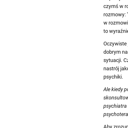
czymś w ro
rozmowy: "
w rozmowie
to wyraźni
Oczywiste 
dobrym nas
sytuacji. 
nastrój ja
psychiki.
Ale kiedy p
skonsultow
psychiatra 
psychotera
Aby zrozum