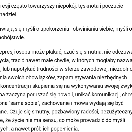
resji często towarzyszy niepokój, tęsknota i poczucie
nadziei.
wiają się myśli o upokorzeniu i obwinianiu siebie, myśli o
obójstwie.
epresji osoba może płakać, czuć się smutna, nie odczuw
życia, tracić nawet małe chwile, w których mogłaby nazwa
, lub napotykać trudności w sferze zawodowej, niezdoln
ia swoich obowiązków, zapamiętywania niezbędnych
, koncentracji i skupienia się na wykonywaniu swojej zwyk
ba zaczyna poruszać się powoli, unikać komunikacji, chc
na "sama sobie", zachowanie i mowa wydają się być
. Czuje się smutny, pozbawiony radości, bezużyteczny
e, że życie nie ma sensu, co może prowadzić do myśli
ch, a nawet prób ich popełnienia.