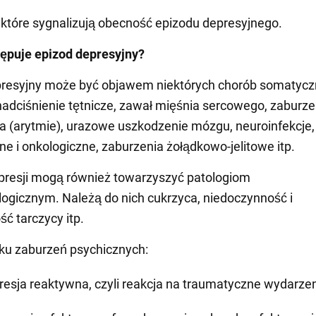
i, które sygnalizują obecność epizodu depresyjnego.
ępuje epizod depresyjny?
presyjny może być objawem niektórych chorób somatycz
 nadciśnienie tętnicze, zawał mięśnia sercowego, zaburze
a (arytmie), urazowe uszkodzenie mózgu, neuroinfekcje,
e i onkologiczne, zaburzenia żołądkowo-jelitowe itp.
presji mogą również towarzyszyć patologiom
ogicznym. Należą do nich cukrzyca, niedoczynność i
ć tarczycy itp.
ku zaburzeń psychicznych:
resja reaktywna, czyli reakcja na traumatyczne wydarzen