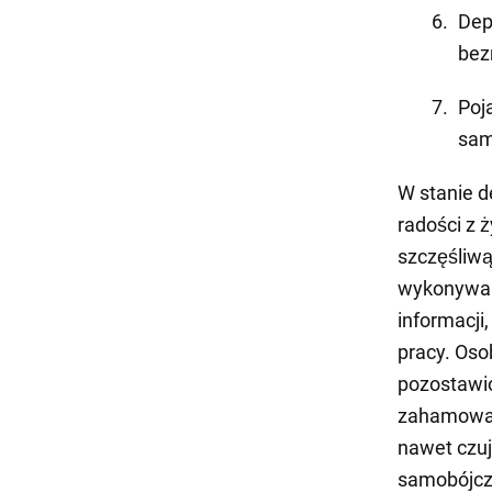
Dep
bez
Poja
sam
W stanie d
radości z 
szczęśliwą
wykonywan
informacji
pracy. Oso
pozostawio
zahamowane
nawet czuj
samobójczy