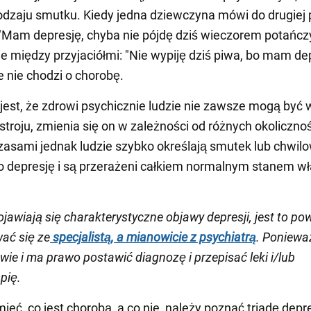
dzaju smutku. Kiedy jedna dziewczyna mówi do drugiej
Mam depresję, chyba nie pójdę dziś wieczorem potańczy
 między przyjaciółmi: "Nie wypiję dziś piwa, bo mam dep
e nie chodzi o chorobę.
jest, że zdrowi psychicznie ludzie nie zawsze mogą być 
troju, zmienia się on w zależności od różnych okolicznoś
Czasami jednak ludzie szybko określają smutek lub chwilo
ko depresję i są przerażeni całkiem normalnym stanem wł
ojawiają się charakterystyczne objawy depresji, jest to po
ać się ze
specjalistą, a mianowicie z psychiatrą
. Ponieważ
wie i ma prawo postawić diagnozę i przepisać leki i/lub
pię.
ieć, co jest chorobą, a co nie, należy poznać triadę depre