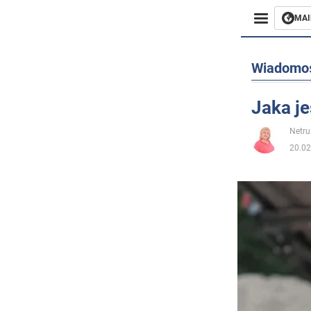
MAI
Biznes
Wiadomo
Sport
Jaka je
Rozryw
Netru
20.02
Życie
Polityka
Społecz
Wojna n
Świat