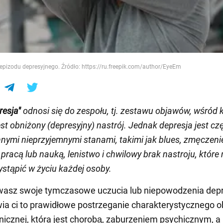
e
 epizodu depresyjnego. Źródło: https://ru.freepik.com/author/EyeEm
resja"
odnosi się do zespołu, tj. zestawu objawów, wśród 
st obniżony (depresyjny) nastrój. Jednak depresja jest cz
nnymi nieprzyjemnymi stanami, takimi jak blues, zmęczeni
pracą lub nauką, lenistwo i chwilowy brak nastroju, któr
stąpić w życiu każdej osoby.
wasz swoje tymczasowe uczucia lub niepowodzenia depr
ia ci to prawidłowe postrzeganie charakterystycznego 
linicznej, która jest chorobą, zaburzeniem psychicznym, a 