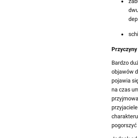
zab
dwu
dep
sch
Przyczyny 
Bardzo du
objawów de
pojawia si
na czas um
przyjmowan
przyjaciel
charakteru
pogorszyć 