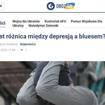
N
Wojna Na Ukrainie
Kontratak AFU
Pomoc Wojskowa Dla
ści
Ukrainy
Wołodymyr Zełenski
st różnica między depresją a bluesem
ka
sova Svetlana
Wiadomości
.2024 17:34
1
eństwo
a Ukrainie