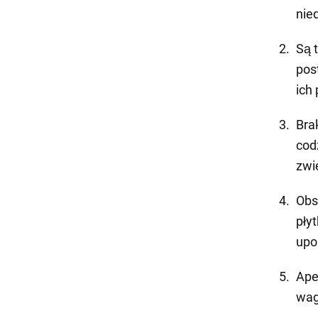
nie
Są 
pos
ich
Bra
cod
zwi
Obs
płyt
upo
Ape
wag