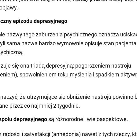
 objawy.
iczny epizodu depresyjnego
e nazwy tego zaburzenia psychicznego oznacza uciskać
zyli sama nazwa bardzo wymownie opisuje stan pacjenta 
ychiczną.
zuje się ona triadą depresyjną: pogorszeniem nastroju
ieniem), spowolnieniem toku myślenia i spadkiem aktyw
naczyć, że utrzymujące się obniżenie nastroju powinno 
e przez co najmniej 2 tygodnie.
społu depresyjnego
są różnorodne i wieloaspektowe.
k radości i satysfakcji (anhedonia) nawet z tych rzeczy, k