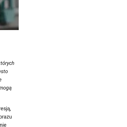
których
ęsto
e
e mogą
esją,
obrazu
nie