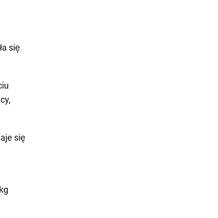
ła się
ciu
cy,
aje się
 kg