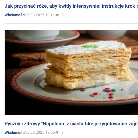
Jak przycinać róże, aby kwitły intensywnie: instrukcje krok
05.03.2025 19:11
3
Wiadomości
Pyszny i zdrowy "Napoleon" z ciasta filo: przygotowanie zaj
05.03.2025 19:05
7
Wiadomości