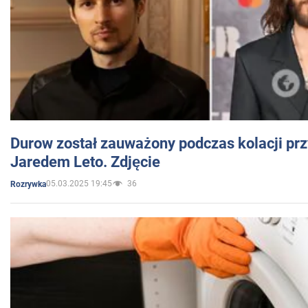
Durow został zauważony podczas kolacji prz
Jaredem Leto. Zdjęcie
05.03.2025 19:45
36
Rozrywka