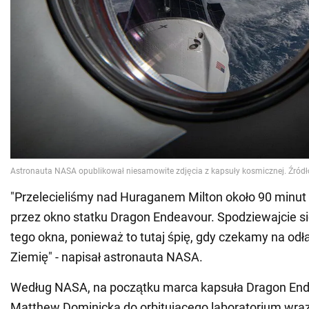
"Przelecieliśmy nad Huraganem Milton około 90 minut
przez okno statku Dragon Endeavour. Spodziewajcie się
tego okna, ponieważ to tutaj śpię, gdy czekamy na odł
Ziemię" - napisał astronauta NASA.
Według NASA, na początku marca kapsuła Dragon End
Matthew Dominicka do orbitującego laboratorium wraz