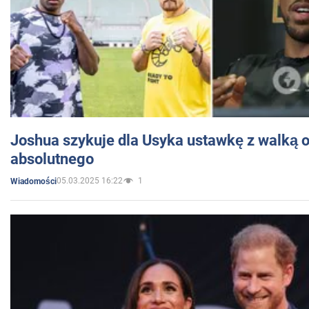
Joshua szykuje dla Usyka ustawkę z walką o 
absolutnego
05.03.2025 16:22
1
Wiadomości