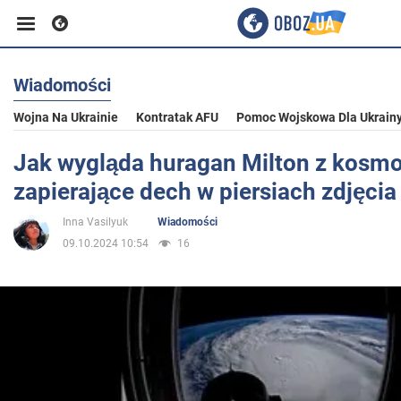
Wiadomości
Biznes
Wojna Na Ukrainie
Kontratak AFU
Pomoc Wojskowa Dla Ukrain
Sport
Jak wygląda huragan Milton z kosmo
zapierające dech w piersiach zdjęcia
Rozrywka
Inna Vasilyuk
Wiadomości
09.10.2024 10:54
16
Życie
Polityka
Społeczeństwo