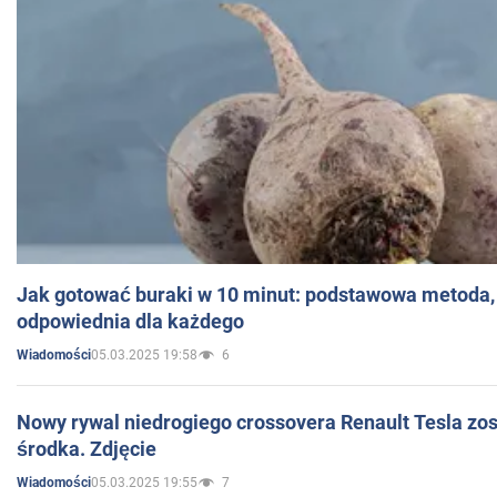
Jak gotować buraki w 10 minut: podstawowa metoda, 
odpowiednia dla każdego
05.03.2025 19:58
6
Wiadomości
Nowy rywal niedrogiego crossovera Renault Tesla zo
środka. Zdjęcie
05.03.2025 19:55
7
Wiadomości