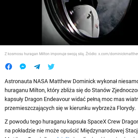
Wojna na Ukrainie
Świat
Jedzenie
Z kosmosu huragan Milton imponuje swoją siłą. Źródło: x.com/dominickmatth
Astronauta NASA Matthew Dominick wykonał niesamo
huraganu Milton, który zbliża się do Stanów Zjednocz
kapsuły Dragon Endeavour widać pełną moc mas wiat
przemieszczających się w kierunku wybrzeża Florydy.
Z powodu tego huraganu kapsuła SpaceX Crew Dragon
na pokładzie nie może opuścić Międzynarodowej Stacji