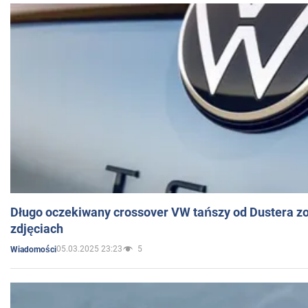
Długo oczekiwany crossover VW tańszy od Dustera zo
zdjęciach
05.03.2025 23:23
5
Wiadomości