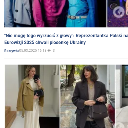
"Nie mogę tego wyrzucić z głowy": Reprezentantka Polski n
Eurowizji 2025 chwali piosenkę Ukrainy
05.03.2025 16:18
3
Rozrywka