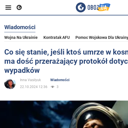
Wiadomości
Biznes
Wojna Na Ukrainie
Kontratak AFU
Pomoc Wojskowa Dla Ukrain
Sport
Co się stanie, jeśli ktoś umrze w k
ma dość przerażający protokół dotyc
Rozrywka
wypadków
Inna Vasilyuk
Wiadomości
Życie
22.10.2024 12:36
3
Polityka
Społeczeństwo