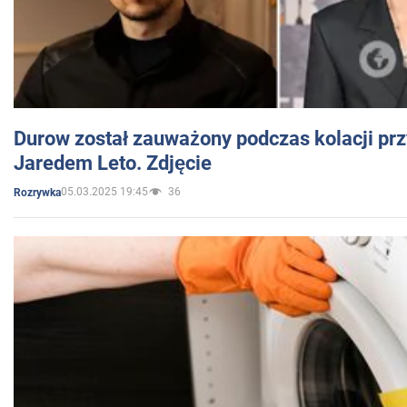
Durow został zauważony podczas kolacji prz
Jaredem Leto. Zdjęcie
05.03.2025 19:45
36
Rozrywka