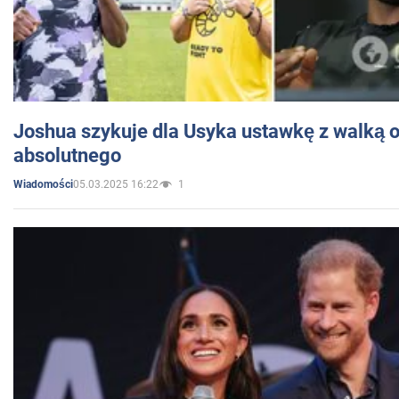
Joshua szykuje dla Usyka ustawkę z walką o 
absolutnego
05.03.2025 16:22
1
Wiadomości