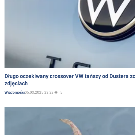
Długo oczekiwany crossover VW tańszy od Dustera zo
zdjęciach
05.03.2025 23:23
5
Wiadomości