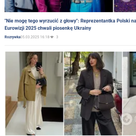
"Nie mogę tego wyrzucić z głowy": Reprezentantka Polski n
Eurowizji 2025 chwali piosenkę Ukrainy
05.03.2025 16:18
3
Rozrywka