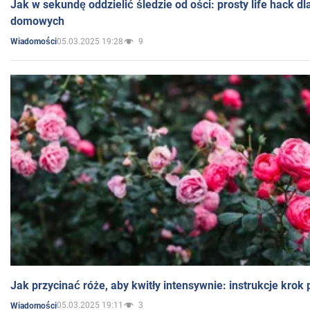
Jak w sekundę oddzielić śledzie od ości: prosty life hack d
domowych
05.03.2025 19:28
9
Wiadomości
Jak przycinać róże, aby kwitły intensywnie: instrukcje krok
05.03.2025 19:11
3
Wiadomości