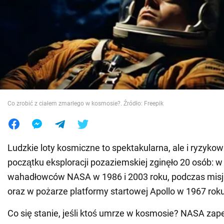
Wojna na Ukrainie
Świat
Jedzenie
Co zrobić z ciałem zmarłego w kosmosie?. Źródło: Freepik
Ludzkie loty kosmiczne to spektakularna, ale i ryzyko
początku eksploracji pozaziemskiej zginęło 20 osób: w
wahadłowców NASA w 1986 i 2003 roku, podczas misji 
oraz w pożarze platformy startowej Apollo w 1967 roku
Co się stanie, jeśli ktoś umrze w kosmosie? NASA zape