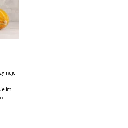
rzymuje
ię im
re