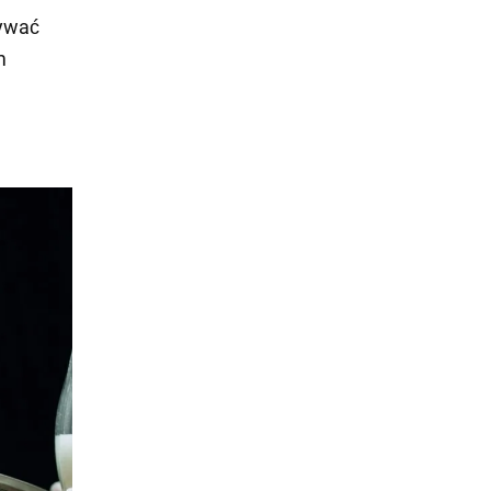
wywać
m