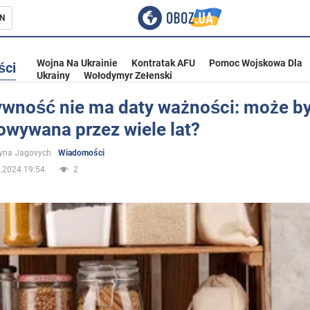
N
Wojna Na Ukrainie
Kontratak AFU
Pomoc Wojskowa Dla
ści
Ukrainy
Wołodymyr Zełenski
ywność nie ma daty ważności: może b
owywana przez wiele lat?
ka
yna Jagovych
Wiadomości
.2024 19:54
2
eństwo
a Ukrainie