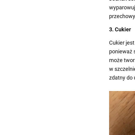
wyparowuje
przechowyw
3. Cukier
Cukier jes
ponieważ s
może tworz
w szczelni
zdatny do 