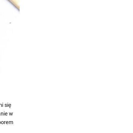
i się
nie w
yborem