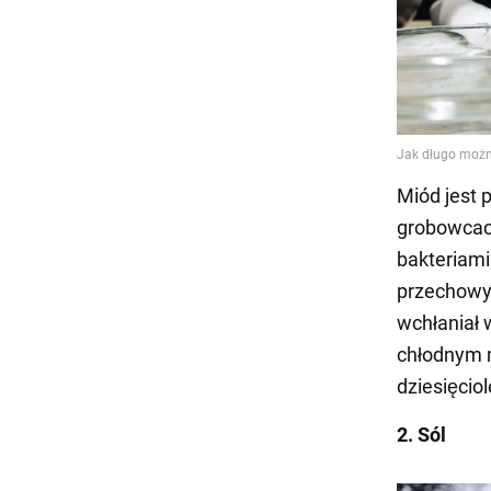
Miód jest 
grobowcach
bakteriam
przechowy
wchłaniał 
chłodnym m
dziesięciol
2. Sól