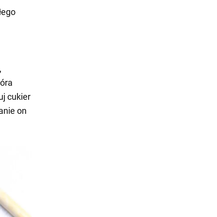
łego
,
tóra
j cukier
anie on