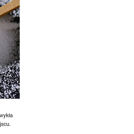
Zwykła
jscu.