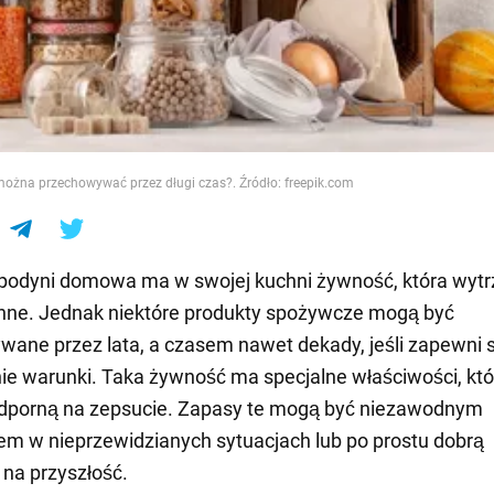
e
ożna przechowywać przez długi czas?. Źródło: freepik.com
podyni domowa ma w swojej kuchni żywność, która wyt
 inne. Jednak niektóre produkty spożywcze mogą być
ane przez lata, a czasem nawet dekady, jeśli zapewni s
e warunki. Taka żywność ma specjalne właściwości, któ
odporną na zepsucie. Zapasy te mogą być niezawodnym
m w nieprzewidzianych sytuacjach lub po prostu dobrą
 na przyszłość.