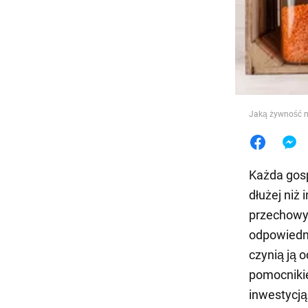
Jedzeni
Jaką żywność m
Każda gos
dłużej niż
przechowyw
odpowiedni
czynią ją 
pomocnikie
inwestycją