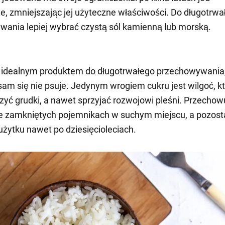
, zmniejszając jej użyteczne właściwości. Do długotrwa
ania lepiej wybrać czystą sól kamienną lub morską.
t idealnym produktem do długotrwałego przechowywania
am się nie psuje. Jedynym wrogiem cukru jest wilgoć, k
yć grudki, a nawet sprzyjać rozwojowi pleśni. Przechowu
e zamkniętych pojemnikach w suchym miejscu, a pozost
użytku nawet po dziesięcioleciach.