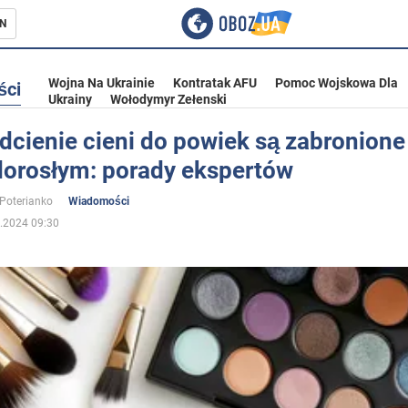
N
Wojna Na Ukrainie
Kontratak AFU
Pomoc Wojskowa Dla
ści
Ukrainy
Wołodymyr Zełenski
dcienie cieni do powiek są zabronione
dorosłym: porady ekspertów
ka
 Poterianko
Wiadomości
.2024 09:30
eństwo
a Ukrainie