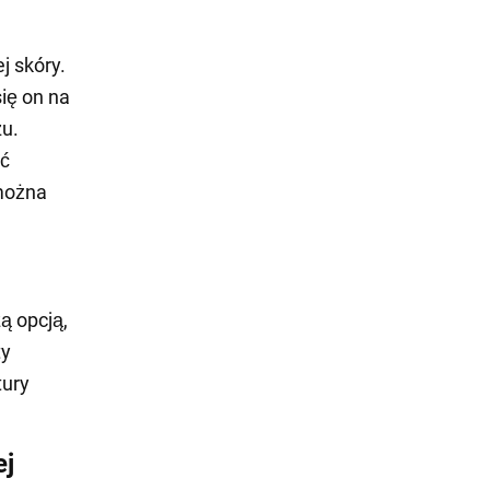
j skóry.
ię on na
zu.
ać
 można
ą opcją,
ty
tury
ej