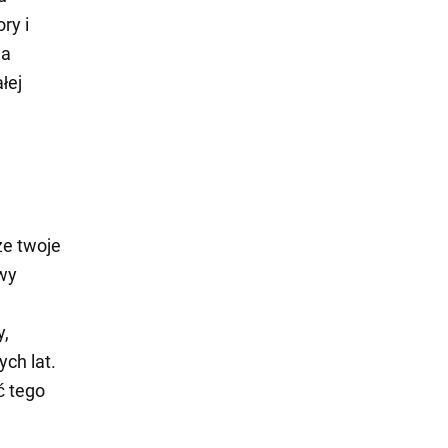
ry i
wa
łej
że twoje
wy
y,
ych lat.
ć tego