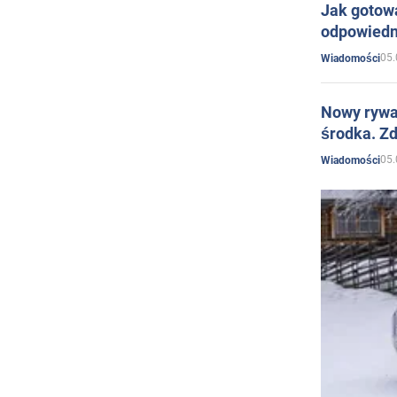
Jak gotow
odpowiedn
05.
Wiadomości
Nowy rywal
środka. Zd
05.
Wiadomości