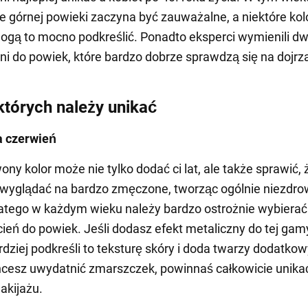
e górnej powieki zaczyna być zauważalne, a niektóre kolo
ogą to mocno podkreślić. Ponadto eksperci wymienili d
eni do powiek, które bardzo dobrze sprawdzą się na dojrza
 których należy unikać
a czerwień
ny kolor może nie tylko dodać ci lat, ale także sprawić, 
 wyglądać na bardzo zmęczone, tworząc ogólnie niezdro
atego w każdym wieku należy bardzo ostrożnie wybierać
ień do powiek. Jeśli dodasz efekt metaliczny do tej gam
rdziej podkreśli to teksturę skóry i doda twarzy dodatkow
chcesz uwydatnić zmarszczek, powinnaś całkowicie unika
akijażu.