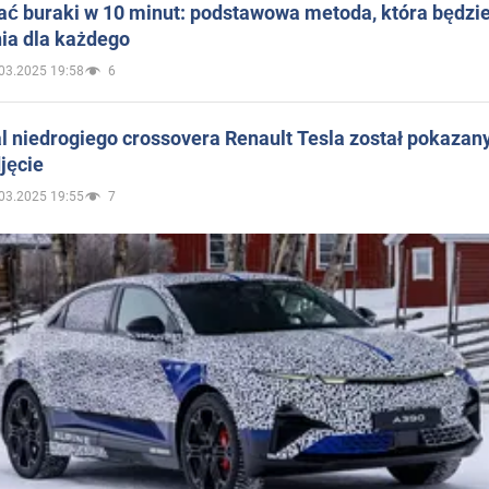
ać buraki w 10 minut: podstawowa metoda, która będzi
ia dla każdego
03.2025 19:58
6
 niedrogiego crossovera Renault Tesla został pokazan
jęcie
03.2025 19:55
7