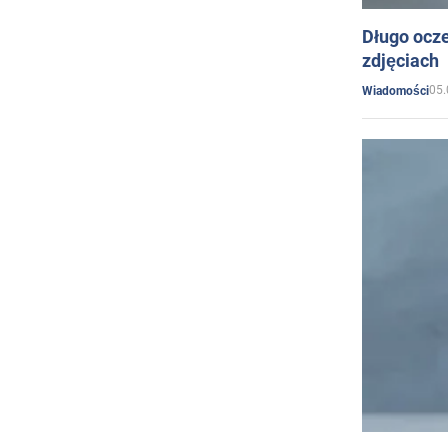
Długo ocz
zdjęciach
05.
Wiadomości