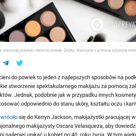
e
y ostrożniej dobierać cienie do powiek. Źródło: Stworzony z pomocą sztucznej inteli
ieni do powiek to jeden z najlepszych sposobów na podk
bkie stworzenie spektakularnego makijażu za pomocą za
uktów. Jednak, podobnie jak w przypadku innych kosmet
stosować odpowiednio do stanu skóry, kształtu oczu i karn
zwróciło
się do Kerryn Jackson, makijażystki pracującej w
sjonalnego makijażysty Oscara Velasqueza, aby dowiedzi
ni najlepiej unikać u kobiet po 40. roku życia. W tym wiek