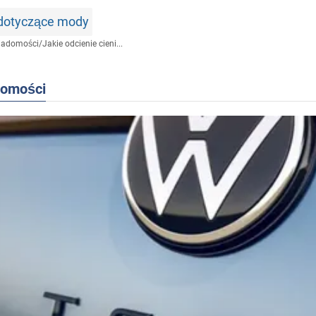
 dotyczące mody
iadomości
/
Jakie odcienie cieni...
domości