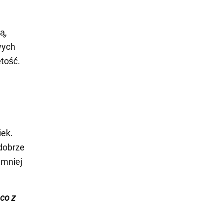
ą,
wych
ętość.
iek.
 dobrze
 mniej
ąco z