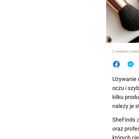
Jedzeni
Z wiekiem należ
Używanie c
oczu i szy
kilku prod
należy je 
SheFinds
oraz profe
których cie