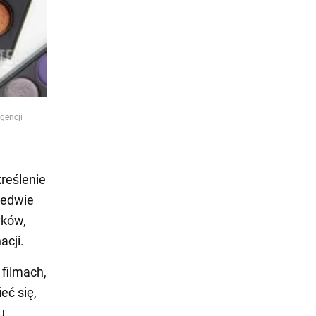
gencji
reślenie
ledwie
yków,
acji.
 filmach,
eć się,
u