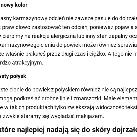
inowy kolor
jasny karmazynowy odcień nie zawsze pasuje do dojrzałe
t prawidłowo zastosować ten odcień, ponieważ pojawia s
y cierpimy na reakcję alergiczną lub inny stan zapalny oc
karmazynowego cienia do powiek może również sprawi
że właśnie płakałeś przez długi czas i ciężko. A tego nie
rdzo atrakcyjnym.
sty połysk
ste cienie do powiek z połyskiem również nie są najlepsz
ogą podkreślać drobne linie i zmarszczki. Małe elemen
 w takich produktach tylko zwiększają widoczność teks
rą zwykle staramy się wygładzić makijażem.
które najlepiej nadają się do skóry dojrzał