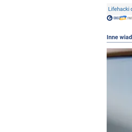
Lifehacki
/
W
Inne wia