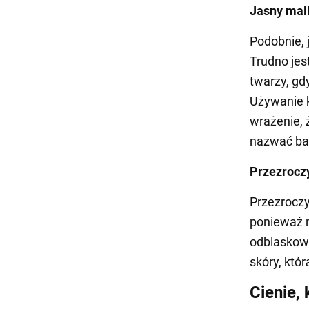
Jasny mal
Podobnie, 
Trudno jes
twarzy, gd
Używanie 
wrażenie, 
nazwać ba
Przezroczy
Przezroczy
ponieważ m
odblaskowe
skóry, któ
Cienie, 