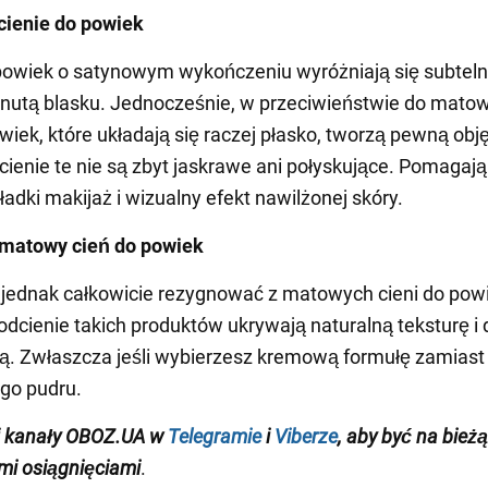
cienie do powiek
powiek o satynowym wykończeniu wyróżniają się subteln
nutą blasku. Jednocześnie, w przeciwieństwie do mato
owiek, które układają się raczej płasko, tworzą pewną obj
 cienie te nie są zbyt jaskrawe ani połyskujące. Pomagają
ładki makijaż i wizualny efekt nawilżonej skóry.
 matowy cień do powiek
 jednak całkowicie rezygnować z matowych cieni do pow
odcienie takich produktów ukrywają naturalną teksturę i
ją. Zwłaszcza jeśli wybierzesz kremową formułę zamiast
go pudru.
j kanały OBOZ.UA w
Telegramie
i
Viberze
, aby być na bież
i osiągnięciami
.