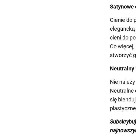
Satynowe 
Cienie do 
elegancką 
cieni do p
Co więcej,
stworzyć g
Neutralny
Nie należy
Neutralne 
się blendu
plastyczne
Subskrybu
najnowszym