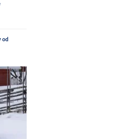
e
y od