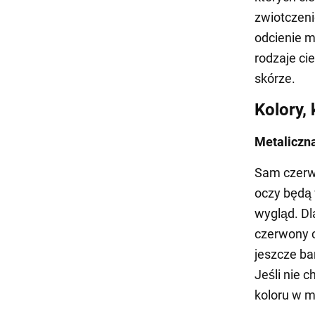
zwiotczeni
odcienie m
rodzaje ci
skórze.
Kolory,
Metaliczn
Sam czerwo
oczy będą
wygląd. Dl
czerwony c
jeszcze ba
Jeśli nie 
koloru w m