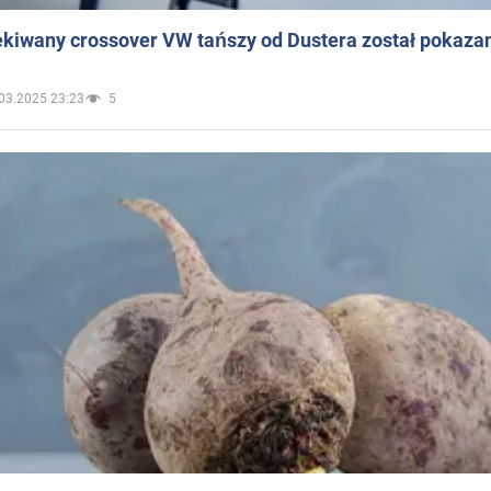
ekiwany crossover VW tańszy od Dustera został pokaza
03.2025 23:23
5