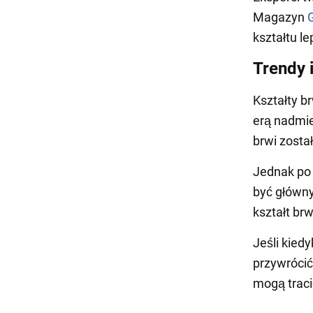
Magazyn
kształtu l
Trendy 
Kształty b
erą nadmie
brwi zosta
Jednak po 
być główny
kształt brw
Jeśli kied
przywrócić
mogą traci