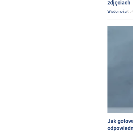
zdjęciach
05.
Wiadomości
Jak gotow
odpowiedn