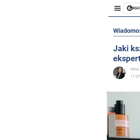
MAI
Biznes
Wiadomo
Sport
Jaki ks
eksper
Rozryw
Alina
Życie
17.07
Polityka
Społecz
Wojna n
Świat