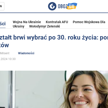
N
Wojna Na Ukrainie
Kontratak AFU
Pomoc Wojskowa Dla
ści
Ukrainy
Wołodymyr Zełenski
ztałt brwi wybrać po 30. roku życia: p
tów
ka
 Milsent
Wiadomości
.2024 10:30
eństwo
a Ukrainie