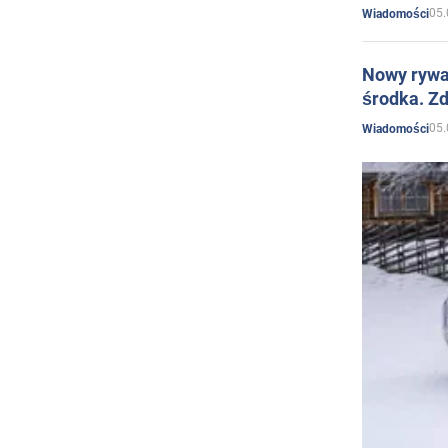
05.
Wiadomości
Nowy rywal
środka. Zd
05.
Wiadomości