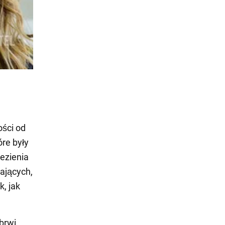
ości od
óre były
lezienia
ających,
, jak
brwi.