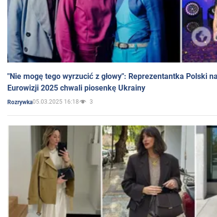
"Nie mogę tego wyrzucić z głowy": Reprezentantka Polski n
Eurowizji 2025 chwali piosenkę Ukrainy
05.03.2025 16:18
3
Rozrywka