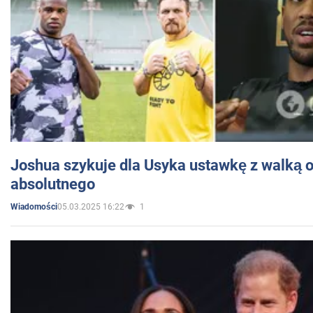
Joshua szykuje dla Usyka ustawkę z walką o 
absolutnego
05.03.2025 16:22
1
Wiadomości