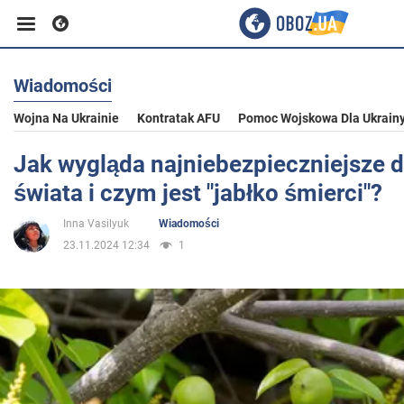
Wiadomości
Biznes
Wojna Na Ukrainie
Kontratak AFU
Pomoc Wojskowa Dla Ukrain
Sport
Jak wygląda najniebezpieczniejsze 
świata i czym jest "jabłko śmierci"?
Rozrywka
Inna Vasilyuk
Wiadomości
23.11.2024 12:34
1
Życie
Polityka
Społeczeństwo