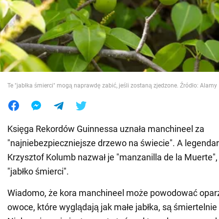
Wojna na Ukrainie
Świat
Jedzenie
Te "jabłka śmierci" mogą naprawdę zabić, jeśli zostaną zjedzone. Źródło: Alamy
Księga Rekordów Guinnessa uznała manchineel za
"najniebezpieczniejsze drzewo na świecie". A legenda
Krzysztof Kolumb nazwał je "manzanilla de la Muerte"
"jabłko śmierci".
Wiadomo, że kora manchineel może powodować oparz
owoce, które wyglądają jak małe jabłka, są śmiertelnie 