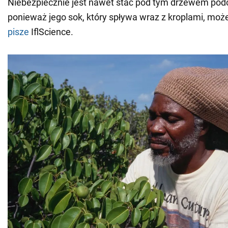
Niebezpiecznie jest nawet stać pod tym drzewem pod
ponieważ jego sok, który spływa wraz z kroplami, moż
pisze
IflScience.