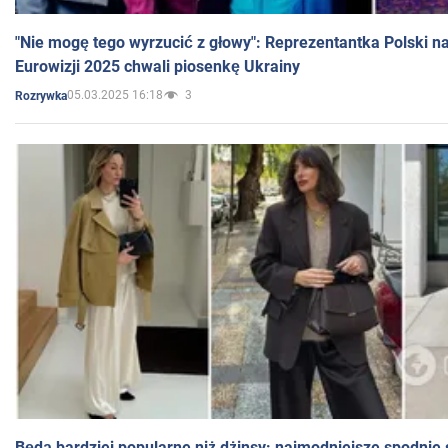
"Nie mogę tego wyrzucić z głowy": Reprezentantka Polski n
Eurowizji 2025 chwali piosenkę Ukrainy
05.03.2025 16:18
3
Rozrywka
Będą bardziej popularne niż dżinsy: najmodniejsze spodnie 