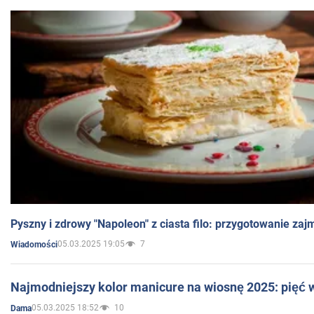
Pyszny i zdrowy "Napoleon" z ciasta filo: przygotowanie zaj
05.03.2025 19:05
7
Wiadomości
Najmodniejszy kolor manicure na wiosnę 2025: pięć
05.03.2025 18:52
10
Dama