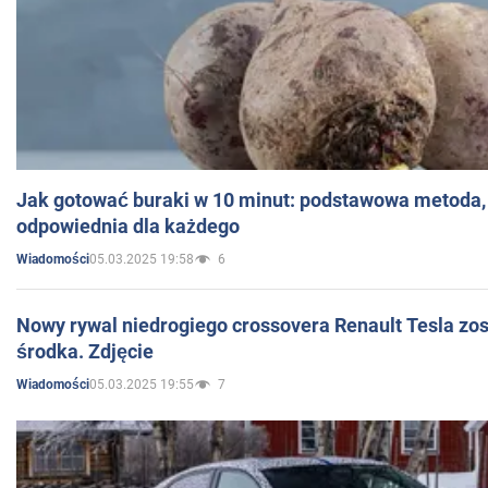
Jak gotować buraki w 10 minut: podstawowa metoda, 
odpowiednia dla każdego
05.03.2025 19:58
6
Wiadomości
Nowy rywal niedrogiego crossovera Renault Tesla zo
środka. Zdjęcie
05.03.2025 19:55
7
Wiadomości