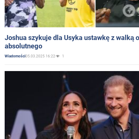
Joshua szykuje dla Usyka ustawkę z walką o 
absolutnego
05.03.2025 16:22
1
Wiadomości