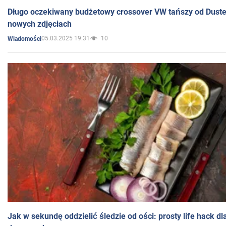
Długo oczekiwany budżetowy crossover VW tańszy od Dust
nowych zdjęciach
05.03.2025 19:31
10
Wiadomości
Jak w sekundę oddzielić śledzie od ości: prosty life hack d