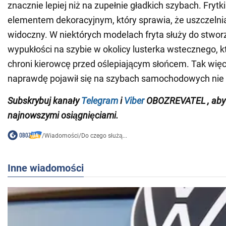
znacznie lepiej niż na zupełnie gładkich szybach. Frytk
elementem dekoracyjnym, który sprawia, że uszczelnia
widoczny. W niektórych modelach fryta służy do stworz
wypukłości na szybie w okolicy lusterka wstecznego, 
chroni kierowcę przed oślepiającym słońcem. Tak wię
naprawdę pojawił się na szybach samochodowych nie
Subskrybuj
kanały
Telegram
i
Viber
OBOZREVATEL
, ab
najnowszymi osiągnięciami.
/
Wiadomości
/
Do czego służą...
Inne wiadomości