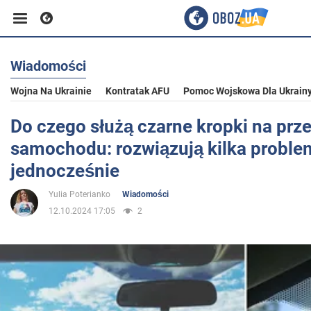
Wiadomości
Biznes
Wojna Na Ukrainie
Kontratak AFU
Pomoc Wojskowa Dla Ukrain
Sport
Do czego służą czarne kropki na prze
samochodu: rozwiązują kilka probl
Rozrywka
jednocześnie
Yulia Poterianko
Wiadomości
Życie
12.10.2024 17:05
2
Polityka
Społeczeństwo