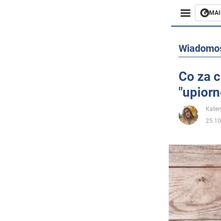
MAI
Biznes
Wiadomo
Sport
Co za c
"upiorn
Rozryw
Kater
Życie
25.10
Polityka
Społecz
Wojna n
Świat