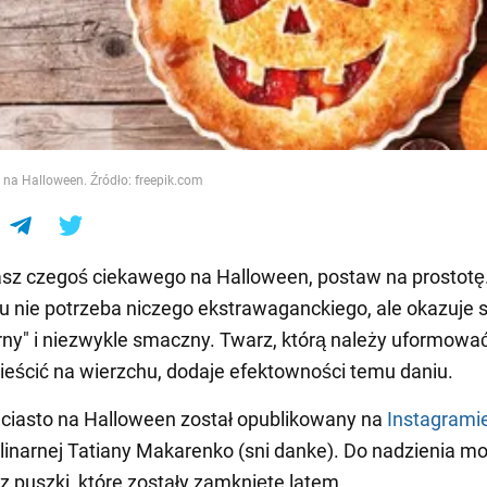
e
o na Halloween. Źródło: freepik.com
asz czegoś ciekawego na Halloween, postaw na prostotę
u nie potrzeba niczego ekstrawaganckiego, ale okazuje s
rny" i niezwykle smaczny. Twarz, którą należy uformować
mieścić na wierzchu, dodaje efektowności temu daniu.
ciasto na Halloween został opublikowany na
Instagrami
ulinarnej Tatiany Makarenko (sni danke). Do nadzienia m
 z puszki, które zostały zamknięte latem.