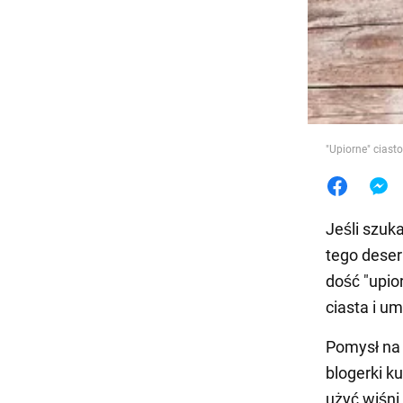
Jedzeni
"Upiorne" ciast
Jeśli szuk
tego deser
dość "upio
ciasta i u
Pomysł na 
blogerki k
użyć wiśni