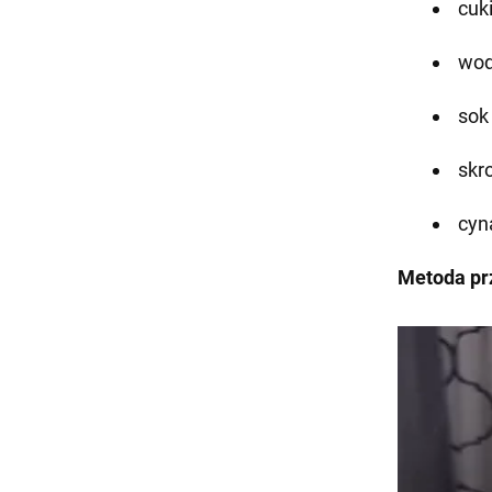
cuki
wod
sok 
skro
cyn
Metoda pr