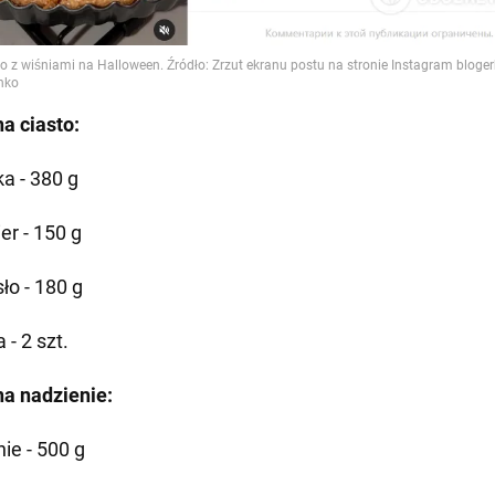
na ciasto:
a - 380 g
er - 150 g
ło - 180 g
a - 2 szt.
na nadzienie:
ie - 500 g