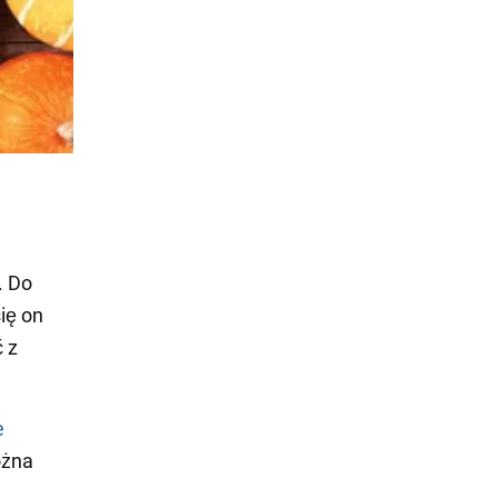
. Do
ię on
 z
e
ożna