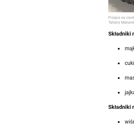
Składniki
mąk
cuki
mas
jajk
Składniki 
wiśn