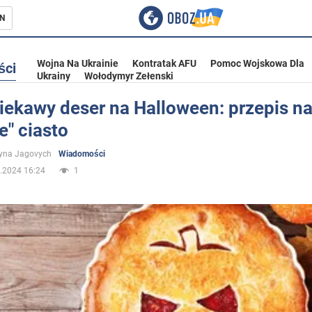
N
Wojna Na Ukrainie
Kontratak AFU
Pomoc Wojskowa Dla
ści
Ukrainy
Wołodymyr Zełenski
iekawy deser na Halloween: przepis n
e" ciasto
ka
yna Jagovych
Wiadomości
.2024 16:24
1
eństwo
a Ukrainie