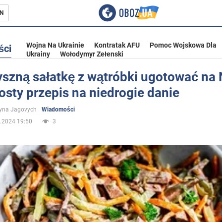
N
Wojna Na Ukrainie
Kontratak AFU
Pomoc Wojskowa Dla
ści
Ukrainy
Wołodymyr Zełenski
yszną sałatkę z wątróbki ugotować na
osty przepis na niedrogie danie
ka
yna Jagovych
Wiadomości
.2024 19:50
3
eństwo
a Ukrainie