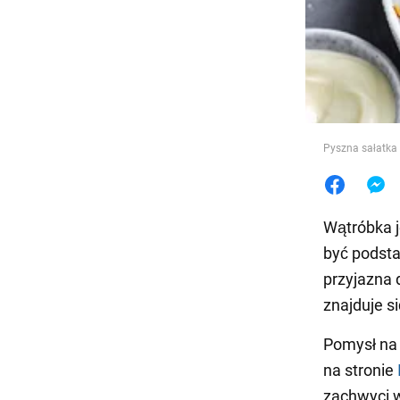
Jedzeni
Pyszna sałatka 
Wątróbka j
być podsta
przyjazna 
znajduje s
Pomysł na 
na stronie
zachwyci w