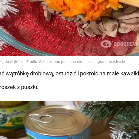
ć wątróbkę drobiową, ostudzić i pokroić na małe kawałki
roszek z puszki.