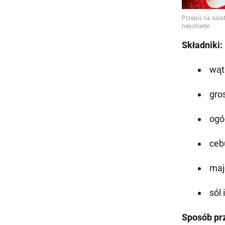
Składniki:
wąt
gro
ogó
ceb
maj
sól
Sposób pr