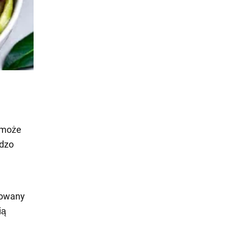
 może
rdzo
kowany
ią