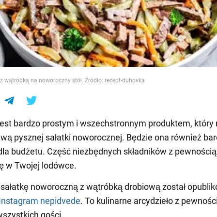
e
z wątróbką na noworoczny stół. Źródło: recept-duhovka
est bardzo prostym i wszechstronnym produktem, który
wą pysznej sałatki noworocznej. Będzie ona również ba
dla budżetu. Część niezbędnych składników z pewnością
ię w Twojej lodówce.
sałatkę noworoczną z wątróbką drobiową został opubli
Instagram
nepidvede
. To kulinarne arcydzieło z pewnośc
szystkich gości.