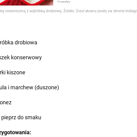
róbka drobiowa
szek konserwowy
rki kiszone
ula i marchew (duszone)
onez
 i pieprz do smaku
zygotowania: